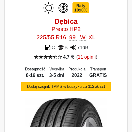
Raty
10x0%
Dębica
Presto HP2
225/55 R16
99
W
XL
C
B
71dB
4,7
/6
(
11 opinii
)
Dostępność
Wysyłka
Produkcja
Transport
8-16 szt.
3-5 dni
2022
GRATIS
Dodaj czujnik TPMS w koszyku za
115 zł/szt