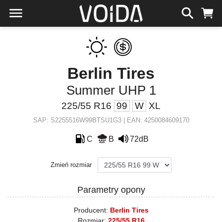
Berlin Tires
Summer UHP 1
225/55 R16
99
W
XL
SAP: S2255516W99BTSU1G3 | EAN: 4250084609170
C
B
72dB
Zmień rozmiar
Parametry opony
Producent:
Berlin Tires
Rozmiar:
225/55 R16