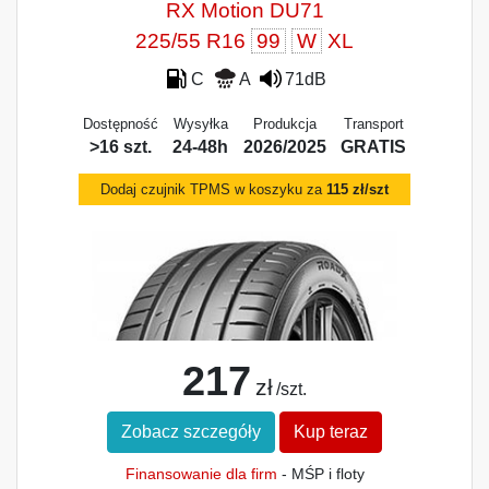
RX Motion DU71
225/55 R16
99
W
XL
C
A
71dB
Dostępność
Wysyłka
Produkcja
Transport
>16 szt.
24-48h
2026/2025
GRATIS
Dodaj czujnik TPMS w koszyku za
115 zł/szt
217
zł
/szt.
Zobacz szczegóły
Kup teraz
Finansowanie dla firm
- MŚP i floty