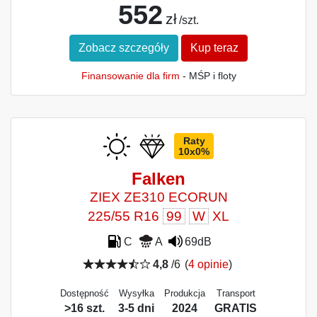
552
zł
/szt.
Zobacz szczegóły
Kup teraz
Finansowanie dla firm
- MŚP i floty
Raty
10x0%
Falken
ZIEX ZE310 ECORUN
225/55 R16
99
W
XL
C
A
69dB
4,8
/6
(
4 opinie
)
Dostępność
Wysyłka
Produkcja
Transport
>16 szt.
3-5 dni
2024
GRATIS