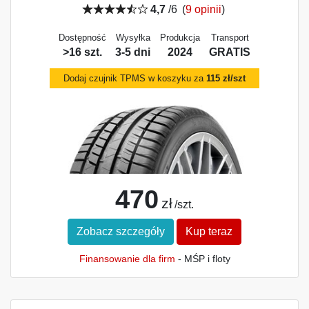
4,7
/6
(
9 opinii
)
Dostępność
Wysyłka
Produkcja
Transport
>16 szt.
3-5 dni
2024
GRATIS
Dodaj czujnik TPMS w koszyku za
115 zł/szt
470
zł
/szt.
Zobacz szczegóły
Kup teraz
Finansowanie dla firm
- MŚP i floty