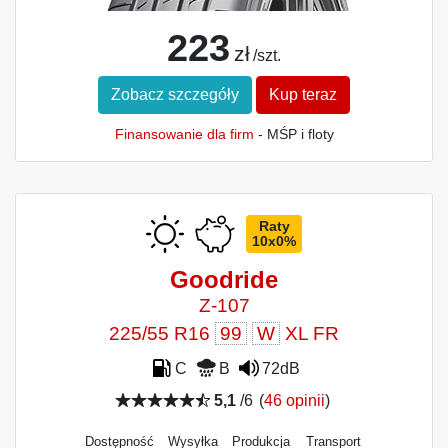
223
zł
/szt.
Zobacz szczegóły
Kup teraz
Finansowanie dla firm
- MŚP i floty
Raty
10x0%
Goodride
Z-107
225/55 R16
99
W
XL FR
C
B
72dB
5,1
/6
(
46 opinii
)
Dostępność
Wysyłka
Produkcja
Transport