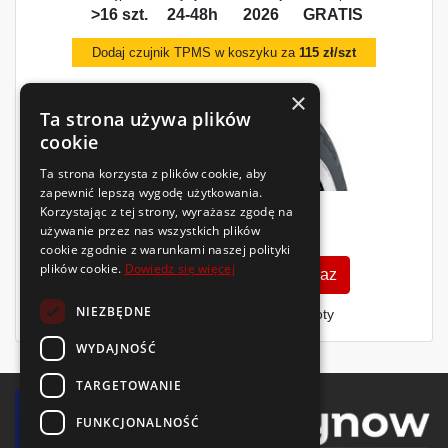
>16 szt.
24-48h
2026
GRATIS
Dodaj czujnik TPMS w koszyku za
115 zł/szt
×
Ta strona używa plików
cookie
Ta strona korzysta z plików cookie, aby
zapewnić lepszą wygodę użytkowania.
Korzystając z tej strony, wyrażasz zgodę na
224
używanie przez nas wszystkich plików
zł
/szt.
cookie zgodnie z warunkami naszej polityki
plików cookie.
Dowiedz się więcej
Zobacz szczegóły
Kup teraz
NIEZBĘDNE
Finansowanie dla firm
- MŚP i floty
WYDAJNOŚĆ
TARGETOWANIE
FUNKCJONALNOŚĆ