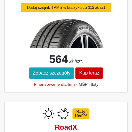
Dodaj czujnik TPMS w koszyku za
115 zł/szt
564
zł
/szt.
Zobacz szczegóły
Kup teraz
Finansowanie dla firm
- MŚP i floty
Raty
10x0%
RoadX