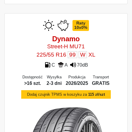
Raty
10x0%
Dynamo
Street‑H MU71
225/55 R16
99
W
XL
C
A
70dB
Dostępność
Wysyłka
Produkcja
Transport
>16 szt.
2-3 dni
2026/2025
GRATIS
Dodaj czujnik TPMS w koszyku za
115 zł/szt