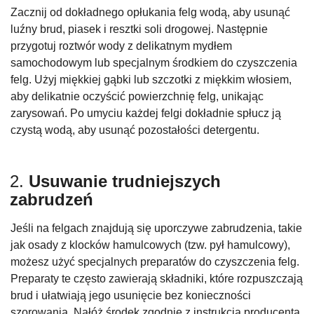
Zacznij od dokładnego opłukania felg wodą, aby usunąć
luźny brud, piasek i resztki soli drogowej. Następnie
przygotuj roztwór wody z delikatnym mydłem
samochodowym lub specjalnym środkiem do czyszczenia
felg. Użyj miękkiej gąbki lub szczotki z miękkim włosiem,
aby delikatnie oczyścić powierzchnię felg, unikając
zarysowań. Po umyciu każdej felgi dokładnie spłucz ją
czystą wodą, aby usunąć pozostałości detergentu.
2.
Usuwanie trudniejszych
zabrudzeń
Jeśli na felgach znajdują się uporczywe zabrudzenia, takie
jak osady z klocków hamulcowych (tzw. pył hamulcowy),
możesz użyć specjalnych preparatów do czyszczenia felg.
Preparaty te często zawierają składniki, które rozpuszczają
brud i ułatwiają jego usunięcie bez konieczności
szorowania. Nałóż środek zgodnie z instrukcją producenta,