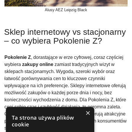
Alusy AEZ Leipzig Black
Sklep internetowy vs stacjonarny
– co wybiera Pokolenie Z?
Pokolenie Z
, dorastające w erze cyfrowej, coraz częściej
wybiera
zakupy online
zamiast tradycyjnych wizyt w
sklepach stacjonarnych. Wygoda, szeroki wybór oraz
łatwość porównywania cen to kluczowe czynniki
wpływające na ich preferencje. Sklepy internetowe oferują
możliwość zakupów o każdej porze dnia i nocy, bez
konieczności wychodzenia z domu. Dla Pokolenia Z, które
ceni sobie czas i szybkość działania, to ogromna zaleta.
×
Co więcej, internetowe platformy często oferują atrakcyjne
Ta strona używa plików
promocje i zniżki, które przyciągają młodych konsumentów
cookie
szukających okazji.