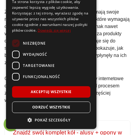
Ta strona korzysta z plików cookie, aby
zapewnić lepszą wygodę użytkowania.
Z drugiej strony, sklepy stacjonarne wciąż mają swoje
Korzystając z tej strony, wyrażasz zgodę na
używanie przez nas wszystkich plików
miejsce, zwłaszcza gdy chodzi o produkty, które wymagają
cookie zgodnie z warunkami naszej polityki
obejrzenia na żywo lub przymierzenia. Jednak nawet
plików cookie.
Dowiedz się więcej
wtedy, Pokolenie Z często najpierw sprawdza produkty
online, czyta recenzje, a dopiero potem udaje się do
NIEZBĘDNE
sklepu. Ta hybrydowa strategia zakupowa pokazuje, jak
WYDAJNOŚĆ
bardzo technologie i dostęp do informacji wpłynęły na ich
zachowania konsumenckie.
TARGETOWANIE
FUNKCJONALNOŚĆ
Ostatecznie, dla młodego pokolenia, sklepy internetowe
oferują większą elastyczność i kontrolę nad procesem
AKCEPTUJ WSZYSTKIE
zakupowym, co sprawia, że są one coraz częściej
wybierane.
ODRZUĆ WSZYSTKIE
POKAŻ SZCZEGÓŁY
Znajdź swój komplet kół - alusy + opony w