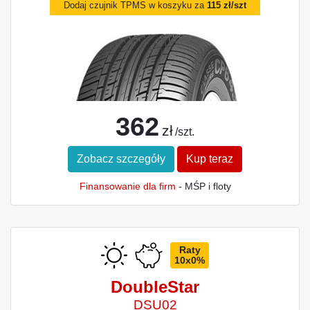
Dodaj czujnik TPMS w koszyku za
115 zł/szt
362
zł
/szt.
Zobacz szczegóły
Kup teraz
Finansowanie dla firm
- MŚP i floty
Raty
10x0%
DoubleStar
DSU02