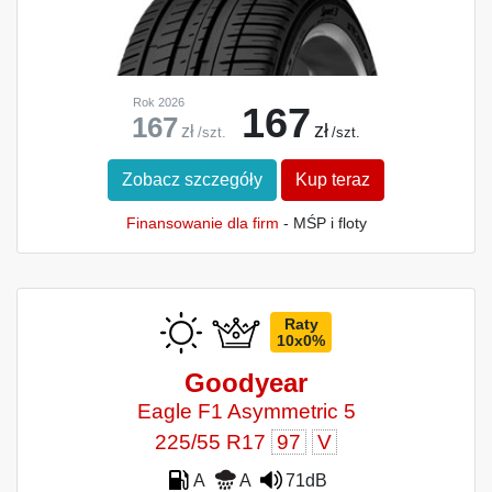
Rok 2026
167
167
zł
zł
/szt.
/szt.
Zobacz szczegóły
Kup teraz
Finansowanie dla firm
- MŚP i floty
Raty
10x0%
Goodyear
Eagle F1 Asymmetric 5
225/55 R17
97
V
A
A
71dB