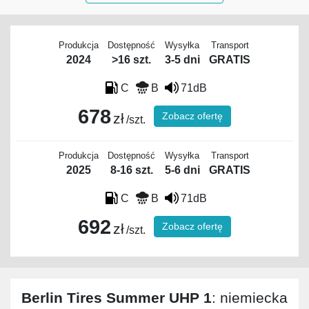
Produkcja
Dostępność
Wysyłka
Transport
2024
>16 szt.
3-5 dni
GRATIS
C
B
71dB
678
Zobacz ofertę
zł
/szt.
Produkcja
Dostępność
Wysyłka
Transport
2025
8-16 szt.
5-6 dni
GRATIS
C
B
71dB
692
Zobacz ofertę
zł
/szt.
Berlin Tires Summer UHP 1
: niemiecka