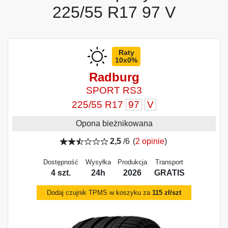
225/55 R17 97 V
Raty
10x0%
Radburg
SPORT RS3
225/55 R17
97
V
Opona bieżnikowana
2,5
/6
(
2 opinie
)
Dostępność
Wysyłka
Produkcja
Transport
4 szt.
24h
2026
GRATIS
Dodaj czujnik TPMS w koszyku za
115 zł/szt