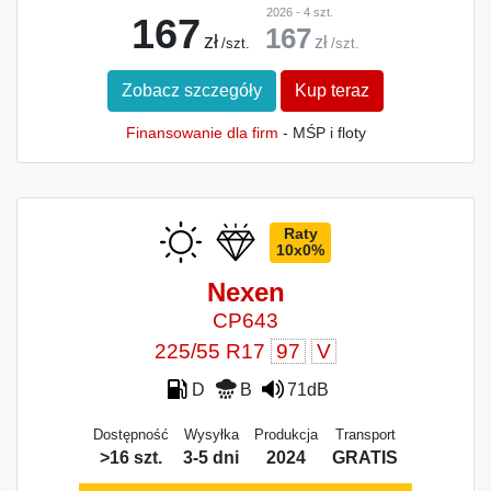
2026 - 4 szt.
167
167
zł
zł
/szt.
/szt.
Zobacz szczegóły
Kup teraz
Finansowanie dla firm
- MŚP i floty
Raty
10x0%
Nexen
CP643
225/55 R17
97
V
D
B
71dB
Dostępność
Wysyłka
Produkcja
Transport
>16 szt.
3-5 dni
2024
GRATIS