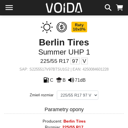
Raty
10x0%
Berlin Tires
Summer UHP 1
225/55 R17
97
V
SAP: S2255517V97BTSU1G2 | EAN: 4250084601228
C
B
71dB
Zmień rozmiar
Parametry opony
Producent:
Berlin Tires
Rozmiar:
225/55 R17