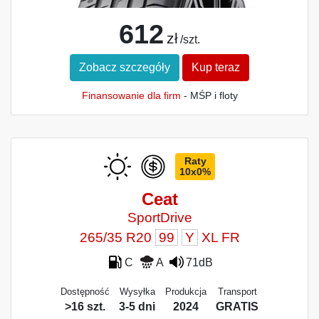
612
zł
/szt.
Zobacz szczegóły
Kup teraz
Finansowanie dla firm
- MŚP i floty
Raty
10x0%
Ceat
SportDrive
265/35 R20
99
Y
XL FR
C
A
71dB
Dostępność
Wysyłka
Produkcja
Transport
>16 szt.
3-5 dni
2024
GRATIS