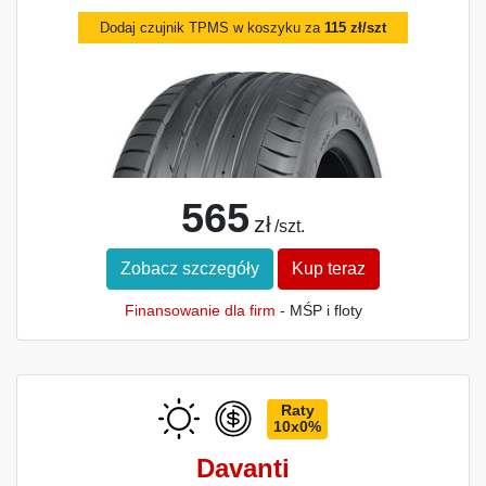
Dodaj czujnik TPMS w koszyku za
115 zł/szt
565
zł
/szt.
Zobacz szczegóły
Kup teraz
Finansowanie dla firm
- MŚP i floty
Raty
10x0%
Davanti