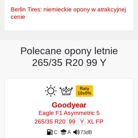
Berlin Tires: niemieckie opony w atrakcyjnej
cenie
Polecane opony letnie
265/35 R20 99 Y
Raty
10x0%
Goodyear
Eagle F1 Asymmetric 5
265/35 R20
99
Y
XL FP
C
A
73dB