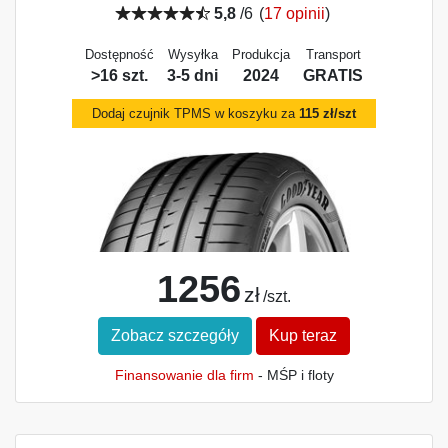
5,8
/6
(
17 opinii
)
Dostępność
Wysyłka
Produkcja
Transport
>16 szt.
3-5 dni
2024
GRATIS
Dodaj czujnik TPMS w koszyku za
115 zł/szt
1256
zł
/szt.
Zobacz szczegóły
Kup teraz
Finansowanie dla firm
- MŚP i floty