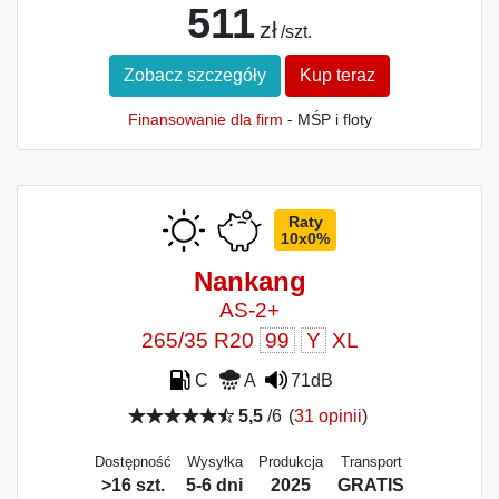
511
zł
/szt.
Zobacz szczegóły
Kup teraz
Finansowanie dla firm
- MŚP i floty
Raty
10x0%
Nankang
AS-2+
265/35 R20
99
Y
XL
C
A
71dB
5,5
/6
(
31 opinii
)
Dostępność
Wysyłka
Produkcja
Transport
>16 szt.
5-6 dni
2025
GRATIS