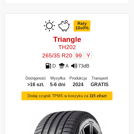
Raty
10x0%
Triangle
TH202
265/35 R20
99
Y
D
A
73dB
Dostępność
Wysyłka
Produkcja
Transport
>16 szt.
5-6 dni
2024
GRATIS
Dodaj czujnik TPMS w koszyku za
115 zł/szt