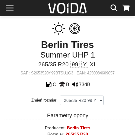
Berlin Tires
Summer UHP 1
265/35 R20
99
Y
XL
SAP: S2653520Y99BTSU1G3 | EAN: 4250084609057
C
B
73dB
Zmień rozmiar
Parametry opony
Producent:
Berlin Tires
Rozmiar:
265/35 R20