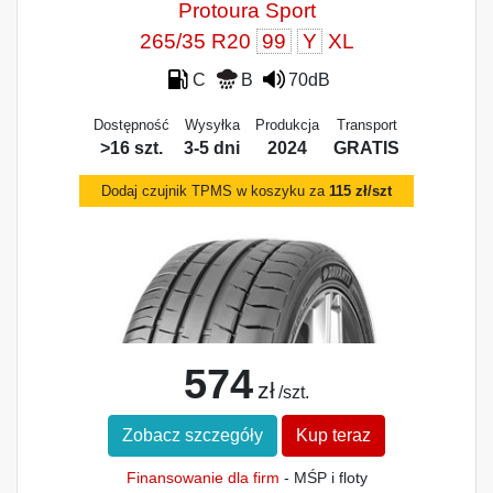
Protoura Sport
265/35 R20
99
Y
XL
C
B
70dB
Dostępność
Wysyłka
Produkcja
Transport
>16 szt.
3-5 dni
2024
GRATIS
Dodaj czujnik TPMS w koszyku za
115 zł/szt
574
zł
/szt.
Zobacz szczegóły
Kup teraz
Finansowanie dla firm
- MŚP i floty