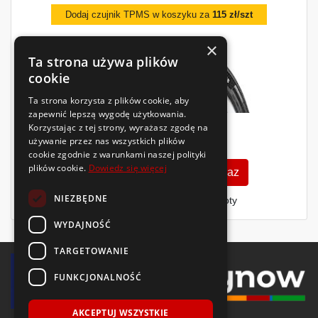
Dodaj czujnik TPMS w koszyku za
115 zł/szt
×
Ta strona używa plików
cookie
Ta strona korzysta z plików cookie, aby
zapewnić lepszą wygodę użytkowania.
Korzystając z tej strony, wyrażasz zgodę na
621
używanie przez nas wszystkich plików
zł
/szt.
cookie zgodnie z warunkami naszej polityki
plików cookie.
Dowiedz się więcej
Zobacz szczegóły
Kup teraz
NIEZBĘDNE
Finansowanie dla firm
- MŚP i floty
WYDAJNOŚĆ
TARGETOWANIE
FUNKCJONALNOŚĆ
AKCEPTUJ WSZYSTKIE