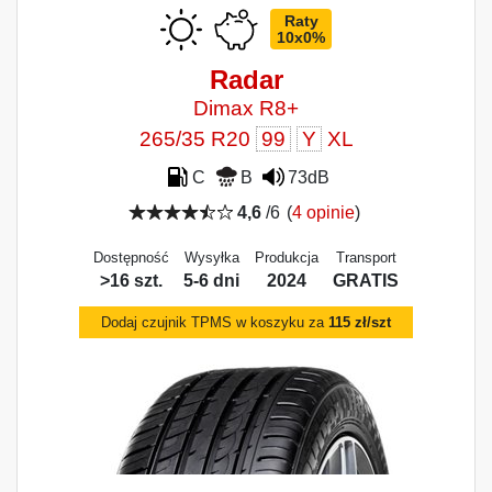
Raty
10x0%
Radar
Dimax R8+
265/35 R20
99
Y
XL
C
B
73dB
4,6
/6
(
4 opinie
)
Dostępność
Wysyłka
Produkcja
Transport
>16 szt.
5-6 dni
2024
GRATIS
Dodaj czujnik TPMS w koszyku za
115 zł/szt