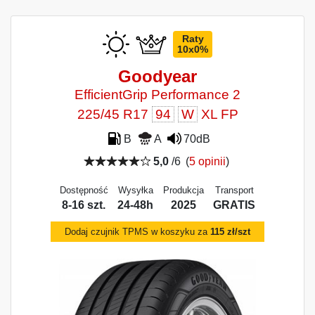
Raty
10x0%
Goodyear
EfficientGrip Performance 2
225/45 R17
94
W
XL FP
B
A
70dB
5,0
/6
(
5 opinii
)
Dostępność
Wysyłka
Produkcja
Transport
8-16 szt.
24-48h
2025
GRATIS
Dodaj czujnik TPMS w koszyku za
115 zł/szt