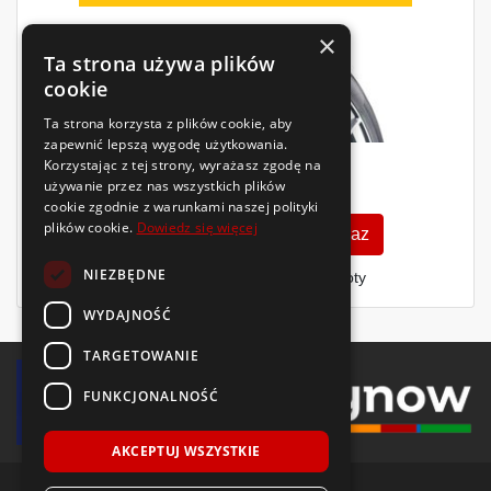
×
Ta strona używa plików
cookie
Ta strona korzysta z plików cookie, aby
zapewnić lepszą wygodę użytkowania.
Korzystając z tej strony, wyrażasz zgodę na
215
używanie przez nas wszystkich plików
zł
/szt.
cookie zgodnie z warunkami naszej polityki
plików cookie.
Dowiedz się więcej
Zobacz szczegóły
Kup teraz
NIEZBĘDNE
Finansowanie dla firm
- MŚP i floty
WYDAJNOŚĆ
TARGETOWANIE
FUNKCJONALNOŚĆ
AKCEPTUJ WSZYSTKIE