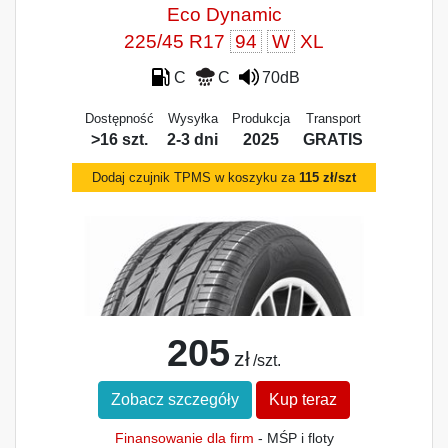
Eco Dynamic
225/45 R17
94
W
XL
C
C
70dB
Dostępność
Wysyłka
Produkcja
Transport
>16 szt.
2-3 dni
2025
GRATIS
Dodaj czujnik TPMS w koszyku za
115 zł/szt
205
zł
/szt.
Zobacz szczegóły
Kup teraz
Finansowanie dla firm
- MŚP i floty