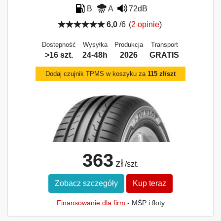
B
A
72dB
6,0
/6
(
2 opinie
)
Dostępność
Wysyłka
Produkcja
Transport
>16 szt.
24-48h
2026
GRATIS
Dodaj czujnik TPMS w koszyku za
115 zł/szt
363
zł
/szt.
Zobacz szczegóły
Kup teraz
Finansowanie dla firm
- MŚP i floty