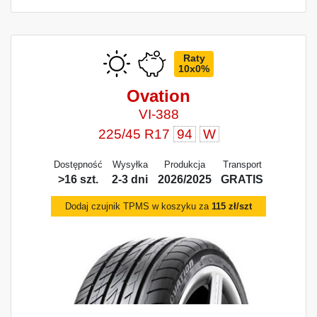
Raty
10x0%
Ovation
VI-388
225/45 R17
94
W
Dostępność
Wysyłka
Produkcja
Transport
>16 szt.
2-3 dni
2026/2025
GRATIS
Dodaj czujnik TPMS w koszyku za
115 zł/szt