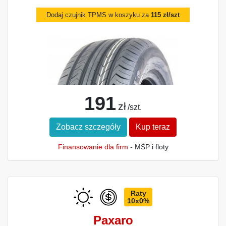
Dodaj czujnik TPMS w koszyku za
115 zł/szt
191
zł
/szt.
Zobacz szczegóły
Kup teraz
Finansowanie dla firm
- MŚP i floty
Raty
10x0%
Paxaro