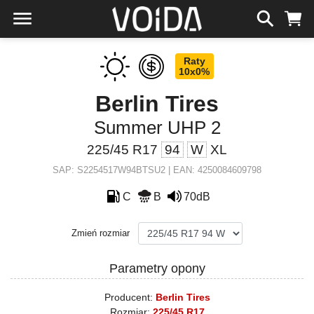
Raty
10x0%
Berlin Tires
Summer UHP 2
225/45 R17
94
W
XL
SAP: S2254517W94BTSU2 | EAN: 4250084609798
C
B
70dB
Zmień rozmiar
Parametry opony
Producent:
Berlin Tires
Rozmiar:
225/45 R17