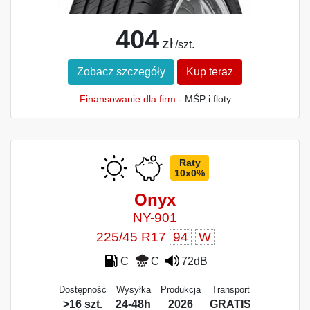
404
zł
/szt.
Zobacz szczegóły
Kup teraz
Finansowanie dla firm
- MŚP i floty
Raty
10x0%
Onyx
NY-901
225/45 R17
94
W
C
C
72dB
Dostępność
Wysyłka
Produkcja
Transport
>16 szt.
24-48h
2026
GRATIS