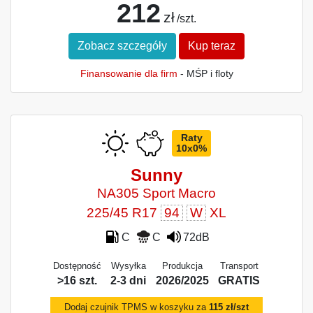
212
zł
/szt.
Zobacz szczegóły
Kup teraz
Finansowanie dla firm
- MŚP i floty
Raty
10x0%
Sunny
NA305 Sport Macro
225/45 R17
94
W
XL
C
C
72dB
Dostępność
Wysyłka
Produkcja
Transport
>16 szt.
2-3 dni
2026/2025
GRATIS
Dodaj czujnik TPMS w koszyku za
115 zł/szt