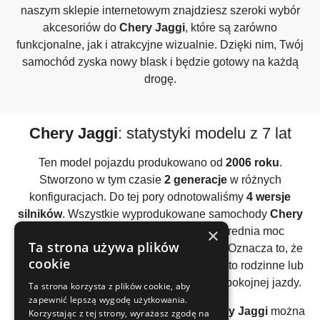
naszym sklepie internetowym znajdziesz szeroki wybór
akcesoriów do
Chery Jaggi
, które są zarówno
funkcjonalne, jak i atrakcyjne wizualnie. Dzięki nim, Twój
samochód zyska nowy blask i będzie gotowy na każdą
drogę.
Chery Jaggi
: statystyki modelu z 7 lat
Ten model pojazdu produkowano od
2006 roku
.
Stworzono w tym czasie
2 generacje
w różnych
konfiguracjach. Do tej pory odnotowaliśmy
4 wersje
silników
. Wszystkie wyprodukowane samochody
Chery
×
Jaggi
posiadały
benzynowy silnik
. Średnia moc
Ta strona używa plików
wszystkich używanych silników to
75KM
. Oznacza to, że
cookie
ten model raczej należy traktować jako auto rodzinne lub
firmowe / flotowe. Polecane głównie do spokojnej jazdy.
Ta strona korzysta z plików cookie, aby
zapewnić lepszą wygodę użytkowania.
Analizując wszystkie generacje auta
Chery Jaggi
można
Korzystając z tej strony, wyrażasz zgodę na