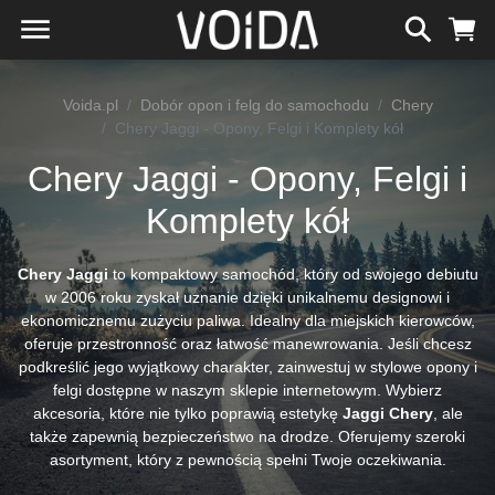
Voida.pl
Dobór opon i felg do samochodu
Chery
Chery Jaggi - Opony, Felgi i Komplety kół
Chery Jaggi - Opony, Felgi i
Komplety kół
Chery Jaggi
to kompaktowy samochód, który od swojego debiutu
w 2006 roku zyskał uznanie dzięki unikalnemu designowi i
ekonomicznemu zużyciu paliwa. Idealny dla miejskich kierowców,
oferuje przestronność oraz łatwość manewrowania. Jeśli chcesz
podkreślić jego wyjątkowy charakter, zainwestuj w stylowe opony i
felgi dostępne w naszym sklepie internetowym. Wybierz
akcesoria, które nie tylko poprawią estetykę
Jaggi Chery
, ale
także zapewnią bezpieczeństwo na drodze. Oferujemy szeroki
asortyment, który z pewnością spełni Twoje oczekiwania.