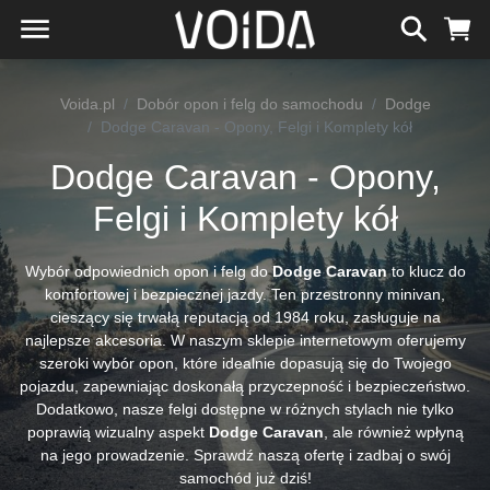
Voida.pl
Dobór opon i felg do samochodu
Dodge
Dodge Caravan - Opony, Felgi i Komplety kół
Dodge Caravan - Opony,
Felgi i Komplety kół
Wybór odpowiednich opon i felg do
Dodge Caravan
to klucz do
komfortowej i bezpiecznej jazdy. Ten przestronny minivan,
cieszący się trwałą reputacją od 1984 roku, zasługuje na
najlepsze akcesoria. W naszym sklepie internetowym oferujemy
szeroki wybór opon, które idealnie dopasują się do Twojego
pojazdu, zapewniając doskonałą przyczepność i bezpieczeństwo.
Dodatkowo, nasze felgi dostępne w różnych stylach nie tylko
poprawią wizualny aspekt
Dodge Caravan
, ale również wpłyną
na jego prowadzenie. Sprawdź naszą ofertę i zadbaj o swój
samochód już dziś!