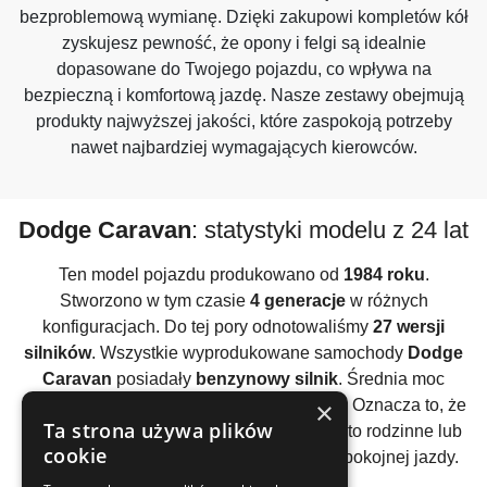
bezproblemową wymianę. Dzięki zakupowi kompletów kół
zyskujesz pewność, że opony i felgi są idealnie
dopasowane do Twojego pojazdu, co wpływa na
bezpieczną i komfortową jazdę. Nasze zestawy obejmują
produkty najwyższej jakości, które zaspokoją potrzeby
nawet najbardziej wymagających kierowców.
Dodge Caravan
: statystyki modelu z 24 lat
Ten model pojazdu produkowano od
1984 roku
.
Stworzono w tym czasie
4 generacje
w różnych
konfiguracjach. Do tej pory odnotowaliśmy
27 wersji
silników
. Wszystkie wyprodukowane samochody
Dodge
Caravan
posiadały
benzynowy silnik
. Średnia moc
×
wszystkich używanych silników to
143KM
. Oznacza to, że
Ta strona używa plików
ten model raczej należy traktować jako auto rodzinne lub
cookie
firmowe / flotowe. Polecane głównie do spokojnej jazdy.