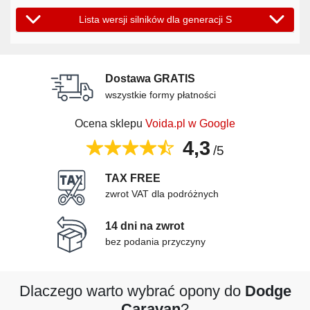
Lista wersji silników dla generacji S
Dostawa GRATIS
wszystkie formy płatności
Ocena sklepu
Voida.pl w Google
4,3
/5
TAX FREE
zwrot VAT dla podróżnych
14 dni na zwrot
bez podania przyczyny
Dlaczego warto wybrać opony do
Dodge
Caravan
?