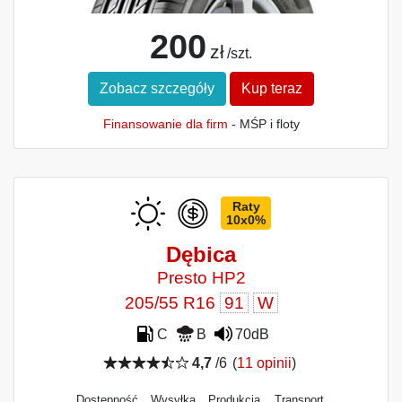
200
zł
/szt.
Zobacz szczegóły
Kup teraz
Finansowanie dla firm
- MŚP i floty
Raty
10x0%
Dębica
Presto HP2
205/55 R16
91
W
C
B
70dB
4,7
/6
(
11 opinii
)
Dostępność
Wysyłka
Produkcja
Transport