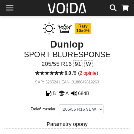
Raty
10x0%
Dunlop
SPORT BLURESPONSE
205/55 R16
91
W
6,0
/6
(
2 opinie
)
SAP: 528524 | EAN: 3188649819263
B
A
68dB
Zmień rozmiar
Parametry opony