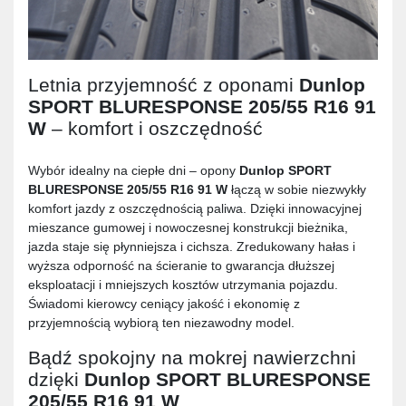
Letnia przyjemność z oponami
Dunlop
SPORT BLURESPONSE 205/55 R16 91
W
– komfort i oszczędność
Wybór idealny na ciepłe dni – opony
Dunlop SPORT
BLURESPONSE 205/55 R16 91 W
łączą w sobie niezwykły
komfort jazdy z oszczędnością paliwa. Dzięki innowacyjnej
mieszance gumowej i nowoczesnej konstrukcji bieżnika,
jazda staje się płynniejsza i cichsza. Zredukowany hałas i
wyższa odporność na ścieranie to gwarancja dłuższej
eksploatacji i mniejszych kosztów utrzymania pojazdu.
Świadomi kierowcy ceniący jakość i ekonomię z
przyjemnością wybiorą ten niezawodny model.
Bądź spokojny na mokrej nawierzchni
dzięki
Dunlop SPORT BLURESPONSE
205/55 R16 91 W