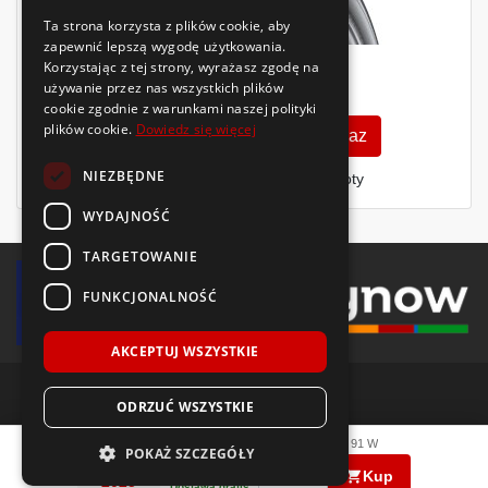
Ta strona korzysta z plików cookie, aby
zapewnić lepszą wygodę użytkowania.
Korzystając z tej strony, wyrażasz zgodę na
402
używanie przez nas wszystkich plików
zł
/szt.
cookie zgodnie z warunkami naszej polityki
plików cookie.
Dowiedz się więcej
Zobacz szczegóły
Kup teraz
NIEZBĘDNE
Finansowanie dla firm
- MŚP i floty
WYDAJNOŚĆ
TARGETOWANIE
FUNKCJONALNOŚĆ
AKCEPTUJ WSZYSTKIE
ODRZUĆ WSZYSTKIE
© 2018-2026 Voida.pl. Wszelkie prawa zastrzeżone.
Dunlop
SPORT BLURESPONSE
205/55 R16
91
W
POKAŻ SZCZEGÓŁY
321
zł
PRODUKCJA
|
|
/ szt.
llms.txt
mapa witryny
polityka plików cookie
Kup
2025
Dostawa gratis