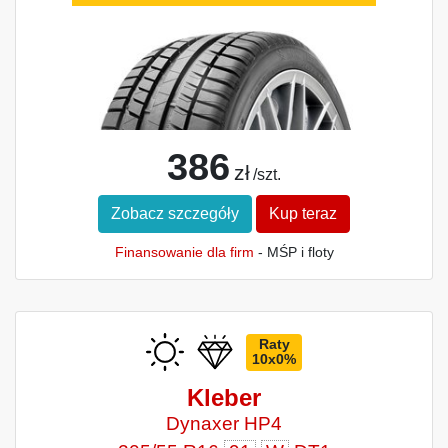
386
zł
/szt.
Zobacz szczegóły
Kup teraz
Finansowanie dla firm
- MŚP i floty
Raty
10x0%
Kleber
Dynaxer HP4