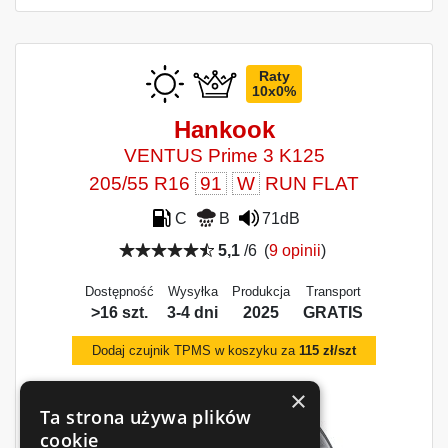
Raty
10x0%
Hankook
VENTUS Prime 3 K125
205/55 R16
91
W
RUN FLAT
C
B
71dB
5,1
/6
(
9 opinii
)
Dostępność
Wysyłka
Produkcja
Transport
>16 szt.
3-4 dni
2025
GRATIS
Dodaj czujnik TPMS w koszyku za
115 zł/szt
×
Ta strona używa plików
cookie