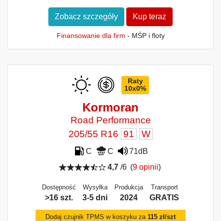
Zobacz szczegóły
Kup teraz
Finansowanie dla firm
- MŚP i floty
Raty
10x0%
Kormoran
Road Performance
205/55 R16
91
W
C
C
71dB
4,7
/6
(
9 opinii
)
Dostępność
Wysyłka
Produkcja
Transport
>16 szt.
3-5 dni
2024
GRATIS
Dodaj czujnik TPMS w koszyku za
115 zł/szt