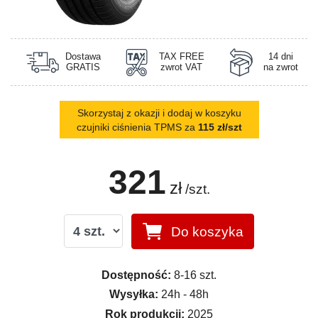
Dostawa
TAX FREE
14 dni
GRATIS
zwrot VAT
na zwrot
Skorzystaj z okazji i dodaj w koszyku
czujniki ciśnienia TPMS za
115 zł/szt
321
zł
/szt.
Do koszyka
Dostępność:
8-16 szt.
Wysyłka:
24h - 48h
Rok produkcji:
2025