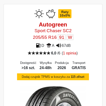
Raty
10x0%
Autogreen
Sport Chaser SC2
205/55 R16
91
W
D
A
67dB
6,0
/6
(
1 opinia
)
Dostępność
Wysyłka
Produkcja
Transport
>16 szt.
24-48h
2026
GRATIS
Dodaj czujnik TPMS w koszyku za
115 zł/szt