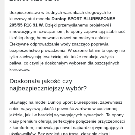
Bezpieczeństwo w trudnych warunkach drogowych to
kluczowy atut modelu
Dunlop SPORT BLURESPONSE
205/55 R16 91 W
. Dzięki przemyślanemu projektowi i
innowacyjnym rozwiązaniom, te opony zapewniają stabilność
i krótką drogę hamowania nawet na mokrym asfalcie.
Efektywne odprowadzanie wody znacząco poprawia
bezpieczeństwo prowadzenia. W sezonie letnim te opony nie
tylko zachwycają trwałością, ale także redukcją zużycia
paliwa, co czyni je doskonałym wyborem dla oszczędnych
kierowców.
Doskonała jakość czy
najbezpieczniejszy wybór?
Stawiając na model Dunlop Sport Bluresponse, zapewniasz
sobie najwyższą jakość i pewność zarówno w codziennej
jeździe, jak i w bardziej wymagających sytuacjach. Te opony
klasy premium oferują perfekcyjne połączenie przyczepności
z komfortem, zadowalając nawet najbardziej wymagających
użytkowników. Bez względu na trasę, ciesz się ciszą i