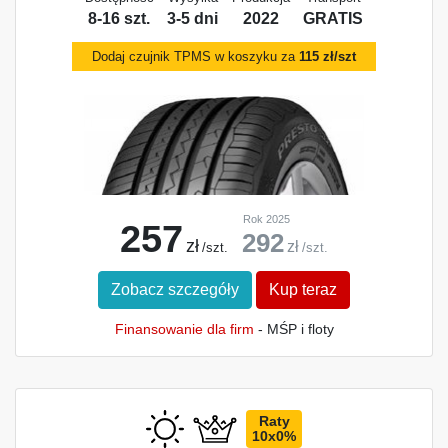
8-16 szt.
3-5 dni
2022
GRATIS
Dodaj czujnik TPMS w koszyku za
115 zł/szt
Rok 2025
257
292
zł
zł
/szt.
/szt.
Zobacz szczegóły
Kup teraz
Finansowanie dla firm
- MŚP i floty
Raty
10x0%