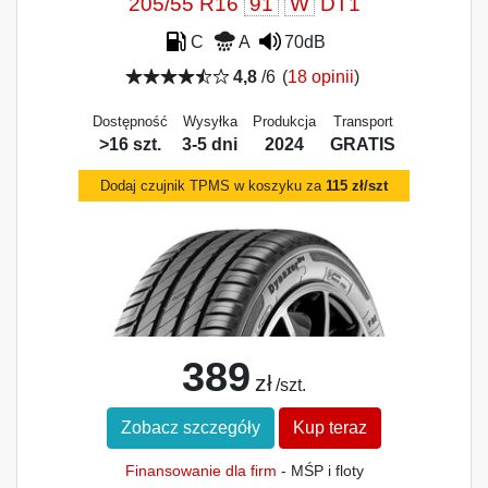
205/55 R16
91
W
DT1
C
A
70dB
4,8
/6
(
18 opinii
)
Dostępność
Wysyłka
Produkcja
Transport
>16 szt.
3-5 dni
2024
GRATIS
Dodaj czujnik TPMS w koszyku za
115 zł/szt
389
zł
/szt.
Zobacz szczegóły
Kup teraz
Finansowanie dla firm
- MŚP i floty