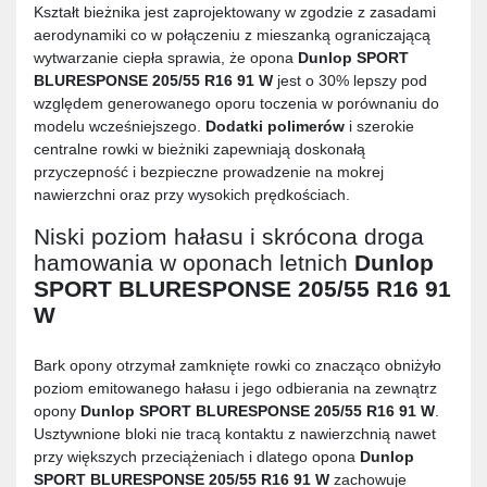
Kształt bieżnika jest zaprojektowany w zgodzie z zasadami
aerodynamiki co w połączeniu z mieszanką ograniczającą
wytwarzanie ciepła sprawia, że opona
Dunlop SPORT
BLURESPONSE 205/55 R16 91 W
jest o 30% lepszy pod
względem generowanego oporu toczenia w porównaniu do
modelu wcześniejszego.
Dodatki polimerów
i szerokie
centralne rowki w bieżniki zapewniają doskonałą
przyczepność i bezpieczne prowadzenie na mokrej
nawierzchni oraz przy wysokich prędkościach.
Niski poziom hałasu i skrócona droga
hamowania w oponach letnich
Dunlop
SPORT BLURESPONSE 205/55 R16 91
W
Bark opony otrzymał zamknięte rowki co znacząco obniżyło
poziom emitowanego hałasu i jego odbierania na zewnątrz
opony
Dunlop SPORT BLURESPONSE 205/55 R16 91 W
.
Usztywnione bloki nie tracą kontaktu z nawierzchnią nawet
przy większych przeciążeniach i dlatego opona
Dunlop
SPORT BLURESPONSE 205/55 R16 91 W
zachowuje