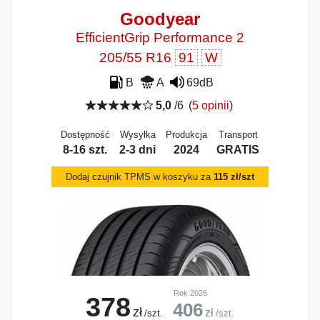
Goodyear
EfficientGrip Performance 2
205/55 R16
91
W
B
A
69dB
5,0
/6
(
5 opinii
)
Dostępność
Wysyłka
Produkcja
Transport
8-16 szt.
2-3 dni
2024
GRATIS
Dodaj czujnik TPMS w koszyku za
115 zł/szt
Rok 2026
378
406
zł
zł
/szt.
/szt.