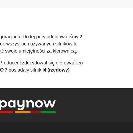
guracjach. Do tej pory odnotowaliśmy
2
moc wszystkich używanych silników to
ować swoje umiejętności za kierownicą.
 Producent zdecydował się oferować ten
O 7
posiadały silnik
I4 (rzędowy)
.