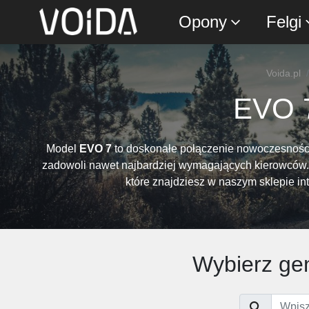
Opony
Felgi
Voida.pl
EVO 7
Model
EVO 7
to doskonałe połączenie nowoczesności i 
zadowoli nawet najbardziej wymagających kierowców. Ab
które znajdziesz w naszym sklepie in
Wybierz gen