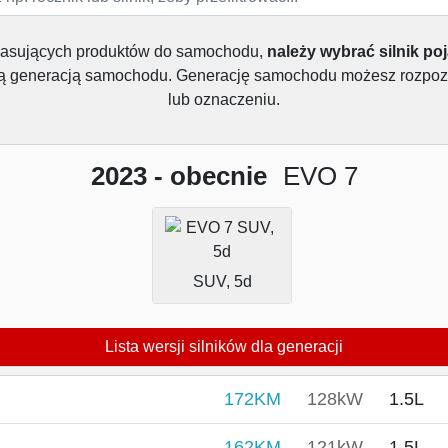
pasujących produktów do samochodu,
należy wybrać silnik po
dą generacją samochodu. Generację samochodu możesz rozpoz
lub oznaczeniu.
2023 - obecnie
EVO 7
SUV, 5d
Lista wersji silników dla generacji
172KM
128kW
1.5L
162KM
121kW
1.5L