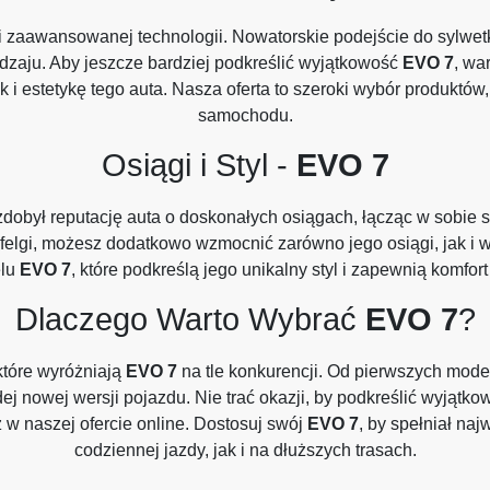
i i zaawansowanej technologii. Nowatorskie podejście do sylwet
dzaju. Aby jeszcze bardziej podkreślić wyjątkowość
EVO 7
, wa
ak i estetykę tego auta. Nasza oferta to szeroki wybór produktó
samochodu.
Osiągi i Styl -
EVO
7
dobył reputację auta o doskonałych osiągach, łącząc w sobie s
elgi, możesz dodatkowo wzmocnić zarówno jego osiągi, jak i w
elu
EVO 7
, które podkreślą jego unikalny styl i zapewnią komfo
Dlaczego Warto Wybrać
EVO
7
?
które wyróżniają
EVO 7
na tle konkurencji. Od pierwszych mod
dej nowej wersji pojazdu. Nie trać okazji, by podkreślić wyją
z w naszej ofercie online. Dostosuj swój
EVO 7
, by spełniał na
codziennej jazdy, jak i na dłuższych trasach.