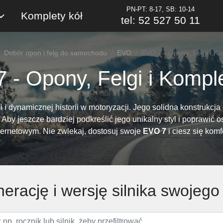
PN-PT: 8-17, SB: 10-14
Komplety kół
tel: 52 527 50 11
Dobór opon i felg do samochodu
EVO
EVO 7 - Opony, Felgi i Ko
 - Opony, Felgi i Komple
dynamicznej historii w motoryzacji. Jego solidna konstrukcja o
y jeszcze bardziej podkreślić jego unikalny styl i poprawić o
ternetowym. Nie zwlekaj, dostosuj swoje
EVO 7
i ciesz się kom
erację i wersję silnika swoje