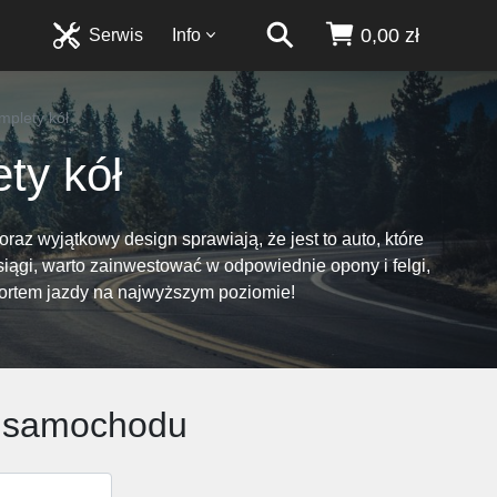
0,00 zł
Serwis
Info
mplety kół
ty kół
raz wyjątkowy design sprawiają, że jest to auto, które
siągi, warto zainwestować w odpowiednie opony i felgi,
fortem jazdy na najwyższym poziomie!
go samochodu