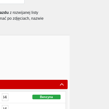
jazdu
z rozwijanej listy
nać po zdjęciach, nazwie
I4
Benzyna
I4