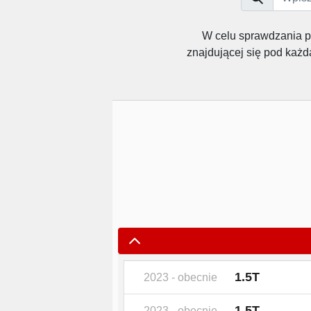
W celu sprawdzania 
znajdującej się pod każ
1.5T
2023 - obecnie
1.5T
2023 - obecnie