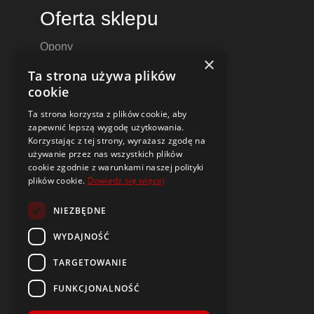
Oferta sklepu
Opony
×
Felgi aluminiowe
Ta strona używa plików
Felgi stalowe
cookie
Alufelgi
Ta strona korzysta z plików cookie, aby
Komplety kół
zapewnić lepszą wygodę użytkowania.
Dętki motocyklowe i do skuterów
Korzystając z tej strony, wyrażasz zgodę na
używanie przez nas wszystkich plików
Czujniki ciśnienia TPMS
cookie zgodnie z warunkami naszej polityki
plików cookie.
Dowiedz się więcej
Narzędzia i poradniki
NIEZBĘDNE
Dobór opon i felg do samochodu
Oznaczenia opon
WYDAJNOŚĆ
Budowa i parametry felg
TARGETOWANIE
Opony i felgi typu DEMO
Czym jest symbol DOT?
FUNKCJONALNOŚĆ
Kontrolki w samochodzie