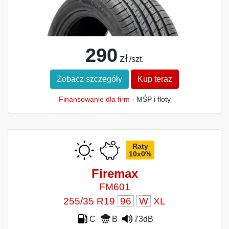
290
zł
/szt.
Zobacz szczegóły
Kup teraz
Finansowanie dla firm
- MŚP i floty
Raty
10x0%
Firemax
FM601
255/35 R19
96
W
XL
C
B
73dB