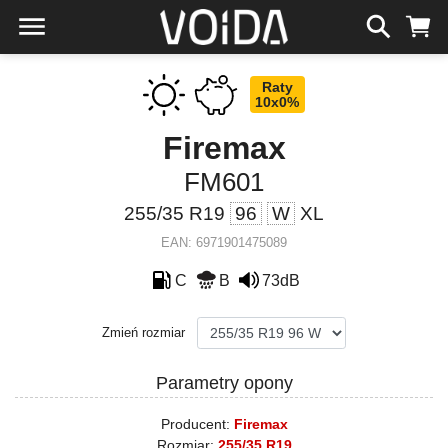
Raty
10x0%
Firemax
FM601
255/35 R19
96
W
XL
EAN: 6971901475089
C
B
73dB
Zmień rozmiar
Parametry opony
Producent:
Firemax
Rozmiar:
255/35 R19