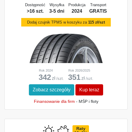
Dostępność
Wysyłka
Produkcja
Transport
>16 szt.
3-5 dni
2024
GRATIS
Dodaj czujnik TPMS w koszyku za
115 zł/szt
Rok 2024
Rok 2026/2025
342
351
zł
zł
/szt.
/szt.
Zobacz szczegóły
Kup teraz
Finansowanie dla firm
- MŚP i floty
Raty