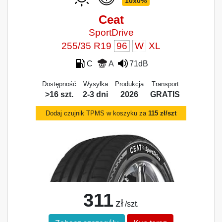
10x0%
Ceat
SportDrive
255/35 R19
96
W
XL
C
A
71dB
Dostępność
Wysyłka
Produkcja
Transport
>16 szt.
2-3 dni
2026
GRATIS
Dodaj czujnik TPMS w koszyku za
115 zł/szt
311
zł
/szt.