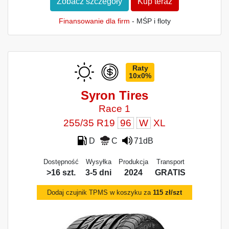
Zobacz szczegóły
Kup teraz
Finansowanie dla firm
- MŚP i floty
Raty
10x0%
Syron Tires
Race 1
255/35 R19
96
W
XL
D
C
71dB
Dostępność
Wysyłka
Produkcja
Transport
>16 szt.
3-5 dni
2024
GRATIS
Dodaj czujnik TPMS w koszyku za
115 zł/szt