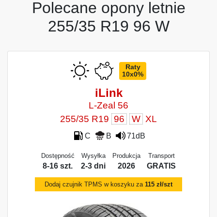
Polecane opony letnie
255/35 R19 96 W
Raty
10x0%
iLink
L-Zeal 56
255/35 R19
96
W
XL
C
B
71dB
Dostępność
Wysyłka
Produkcja
Transport
8-16 szt.
2-3 dni
2026
GRATIS
Dodaj czujnik TPMS w koszyku za
115 zł/szt