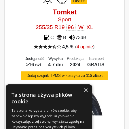
10x0%
Tomket
Sport
255/35 R19
96
W
XL
C
B
73dB
4,5
/6
(
4 opinie
)
Dostępność
Wysyłka
Produkcja
Transport
>16 szt.
4-7 dni
2024
GRATIS
Dodaj czujnik TPMS w koszyku za
115 zł/szt
×
Ta strona używa plików
cookie
Ta strona korzysta z plików cookie, aby
zapewnić lepszą wygodę użytkowania.
Korzystając z tej strony, wyrażasz zgodę na
355
zł
używanie przez nas wszystkich plików
/szt.