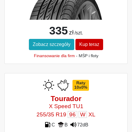
335
zł
/szt.
Zobacz szczegóły
Kup teraz
Finansowanie dla firm
- MŚP i floty
Raty
10x0%
Tourador
X Speed TU1
255/35 R19
96
W
XL
C
B
72dB