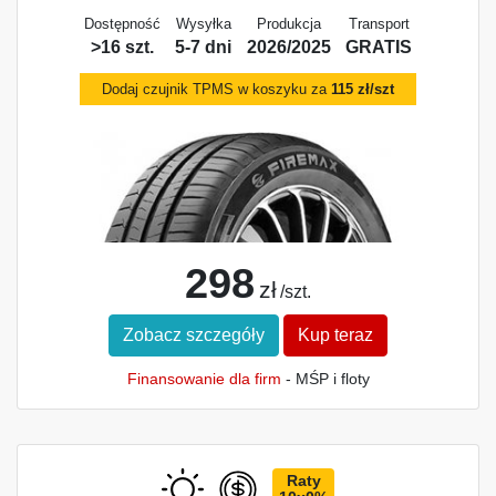
Dostępność
Wysyłka
Produkcja
Transport
>16 szt.
5-7 dni
2026/2025
GRATIS
Dodaj czujnik TPMS w koszyku za
115 zł/szt
298
zł
/szt.
Zobacz szczegóły
Kup teraz
Finansowanie dla firm
- MŚP i floty
Raty