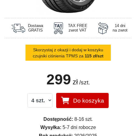
Dostawa
TAX FREE
14 dni
GRATIS
zwrot VAT
na zwrot
Skorzystaj z okazji i dodaj w koszyku
czujniki ciśnienia TPMS za
115 zł/szt
299
zł
/szt.
Do koszyka
Dostępność:
8-16 szt.
Wysyłka:
5-7 dni robocze
Rok produkcji:
2026/2025