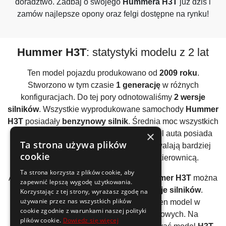
doradztwo. Zadbaj o swojego
Hummera H3T
już dziś i
zamów najlepsze opony oraz felgi dostępne na rynku!
Hummer H3T
: statystyki modelu z 2 lat
Ten model pojazdu produkowano od
2009 roku
.
Stworzono w tym czasie
1 generację
w różnych
konfiguracjach. Do tej pory odnotowaliśmy
2 wersje
silników
. Wszystkie wyprodukowane samochody
Hummer
H3T
posiadały
benzynowy silnik
. Średnia moc wszystkich
×
używanych silników to
270KM
. Ten model auta posiada
Ta strona używa plików
silniki, które dają już frajdę z jazdy i pozwalają bardziej
cookie
przetestować swoje umiejętności za kierownicą.
Ta strona korzysta z plików cookie, aby
Analizując wszystkie generacje auta
Hummer H3T
można
zapewnić lepszą wygodę użytkowania.
wyliczyć, że średnio stworzono
2 wersje silników
.
Korzystając z tej strony, wyrażasz zgodę na
używanie przez nas wszystkich plików
Producent zdecydował się oferować ten model w
cookie zgodnie z warunkami naszej polityki
ograniczonej gamie jednostek napędowych. Na
plików cookie.
Dowiedz się więcej