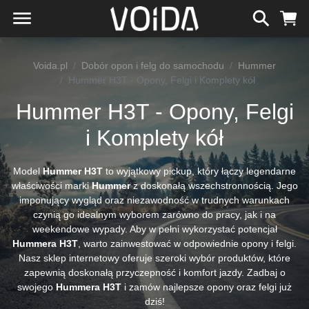
Voida.pl
Dobór opon i felg do samochodu
Hummer
Hummer H3T - Opony, Felgi i Komplety kół
Hummer H3T - Opony, Felgi
i Komplety kół
Model
Hummer H3T
to wyjątkowy pickup, który łączy legendarne
właściwości marki
Hummer
z doskonałą wszechstronnością. Jego
imponujący wygląd oraz niezawodność w trudnych warunkach
czynią go idealnym wyborem zarówno do pracy, jak i na
weekendowe wypady. Aby w pełni wykorzystać potencjał
Hummera H3T
, warto zainwestować w odpowiednie opony i felgi.
Nasz sklep internetowy oferuje szeroki wybór produktów, które
zapewnią doskonałą przyczepność i komfort jazdy. Zadbaj o
swojego
Hummera H3T
i zamów najlepsze opony oraz felgi już
dziś!