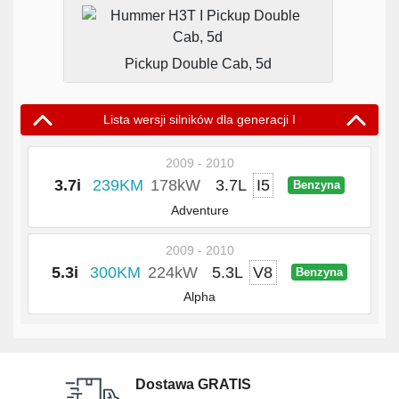
Pickup Double Cab, 5d
Lista wersji silników dla generacji I
2009 - 2010
3.7i
239KM
178kW
3.7L
I5
Benzyna
Adventure
2009 - 2010
5.3i
300KM
224kW
5.3L
V8
Benzyna
Alpha
Dostawa GRATIS