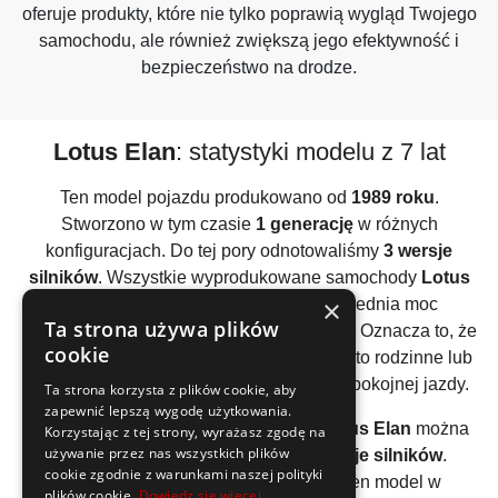
oferuje produkty, które nie tylko poprawią wygląd Twojego
samochodu, ale również zwiększą jego efektywność i
bezpieczeństwo na drodze.
Lotus Elan
: statystyki modelu z 7 lat
Ten model pojazdu produkowano od
1989 roku
.
Stworzono w tym czasie
1 generację
w różnych
konfiguracjach. Do tej pory odnotowaliśmy
3 wersje
silników
. Wszystkie wyprodukowane samochody
Lotus
×
Elan
posiadały
benzynowy silnik
. Średnia moc
Ta strona używa plików
wszystkich używanych silników to
149KM
. Oznacza to, że
cookie
ten model raczej należy traktować jako auto rodzinne lub
firmowe / flotowe. Polecane głównie do spokojnej jazdy.
Ta strona korzysta z plików cookie, aby
zapewnić lepszą wygodę użytkowania.
Analizując wszystkie generacje auta
Lotus Elan
można
Korzystając z tej strony, wyrażasz zgodę na
używanie przez nas wszystkich plików
wyliczyć, że średnio stworzono
3 wersje silników
.
cookie zgodnie z warunkami naszej polityki
Producent zdecydował się oferować ten model w
plików cookie.
Dowiedz się więcej