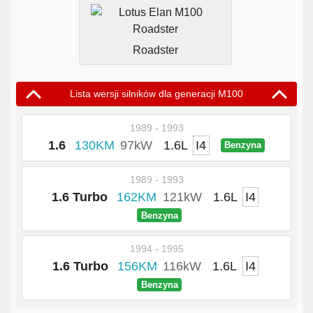
Roadster
Lista wersji silników dla generacji M100
1989 - 1993
1.6
130KM
97kW
1.6L
I4
Benzyna
1989 - 1993
1.6 Turbo
162KM
121kW
1.6L
I4
Benzyna
1994 - 1995
1.6 Turbo
156KM
116kW
1.6L
I4
Benzyna