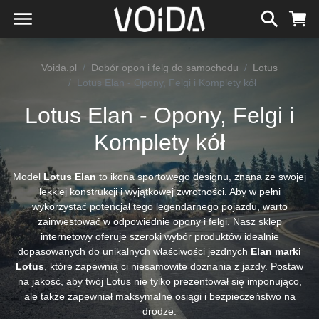
Voida.pl
Dobór opon i felg do samochodu
Lotus
Lotus Elan - Opony, Felgi i Komplety kół
Lotus Elan - Opony, Felgi i
Komplety kół
Model
Lotus Elan
to ikona sportowego designu, znana ze swojej
lekkiej konstrukcji i wyjątkowej zwrotności. Aby w pełni
wykorzystać potencjał tego legendarnego pojazdu, warto
zainwestować w odpowiednie opony i felgi. Nasz sklep
internetowy oferuje szeroki wybór produktów idealnie
dopasowanych do unikalnych właściwości jezdnych
Elan marki
Lotus
, które zapewnią ci niesamowite doznania z jazdy. Postaw
na jakość, aby twój Lotus nie tylko prezentował się imponująco,
ale także zapewniał maksymalne osiągi i bezpieczeństwo na
drodze.