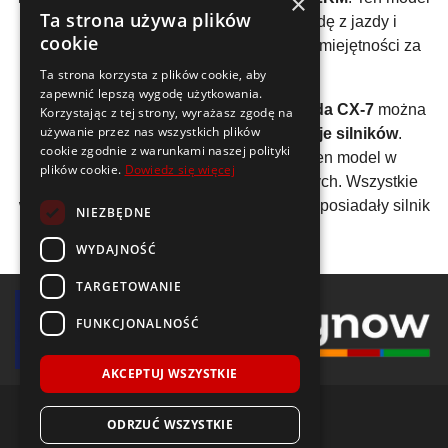
×
Ta strona używa plików
auta posiada silniki, które dają już frajdę z jazdy i
cookie
pozwalają bardziej przetestować swoje umiejętności za
kierownicą.
Ta strona korzysta z plików cookie, aby
zapewnić lepszą wygodę użytkowania.
Analizując wszystkie generacje auta
Mazda CX-7
można
Korzystając z tej strony, wyrażasz zgodę na
używanie przez nas wszystkich plików
wyliczyć, że średnio stworzono
3 wersje silników
.
cookie zgodnie z warunkami naszej polityki
Producent zdecydował się oferować ten model w
plików cookie.
Dowiedz się więcej
ograniczonej gamie jednostek napędowych. Wszystkie
wyprodukowane samochody
Mazda CX-7
posiadały silnik
NIEZBĘDNE
I4 (rzędowy)
.
WYDAJNOŚĆ
TARGETOWANIE
FUNKCJONALNOŚĆ
AKCEPTUJ WSZYSTKIE
ODRZUĆ WSZYSTKIE