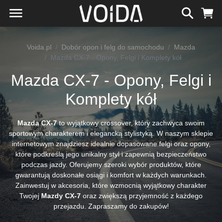
Voida.pl
Dobór opon i felg do samochodu
Mazda
Mazda CX-7 - Opony, Felgi i Komplety kół
Mazda CX-7 - Opony, Felgi i
Komplety kół
Mazda CX-7
to wyjątkowy crossover, który zachwyca swoim
sportowym charakterem i elegancką stylistyką. W naszym sklepie
internetowym znajdziesz idealnie dopasowane felgi oraz opony,
które podkreślą jego unikalny styl i zapewnią bezpieczeństwo
podczas jazdy. Oferujemy szeroki wybór produktów, które
gwarantują doskonałe osiągi i komfort w każdych warunkach.
Zainwestuj w akcesoria, które wzmocnią wyjątkowy charakter
Twojej
Mazdy CX-7
oraz zwiększą przyjemność z każdego
przejazdu. Zapraszamy do zakupów!