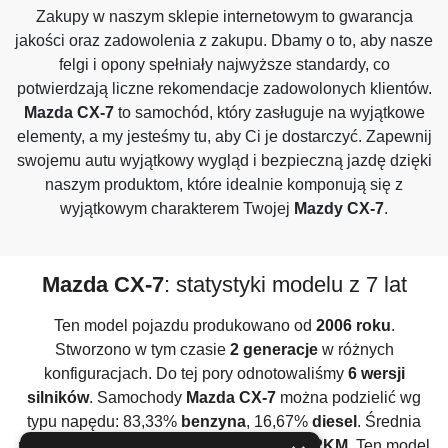
Zakupy w naszym sklepie internetowym to gwarancja
jakości oraz zadowolenia z zakupu. Dbamy o to, aby nasze
felgi i opony spełniały najwyższe standardy, co
potwierdzają liczne rekomendacje zadowolonych klientów.
Mazda CX-7
to samochód, który zasługuje na wyjątkowe
elementy, a my jesteśmy tu, aby Ci je dostarczyć. Zapewnij
swojemu autu wyjątkowy wygląd i bezpieczną jazdę dzięki
naszym produktom, które idealnie komponują się z
wyjątkowym charakterem Twojej
Mazdy CX-7
.
Mazda CX-7
: statystyki modelu z 7 lat
Ten model pojazdu produkowano od
2006 roku
.
Stworzono w tym czasie
2 generacje
w różnych
konfiguracjach. Do tej pory odnotowaliśmy
6 wersji
silników
. Samochody
Mazda CX-7
można podzielić wg
typu napędu: 83,33%
benzyna
, 16,67%
diesel
. Średnia
moc wszystkich używanych silników to
222KM
. Ten model