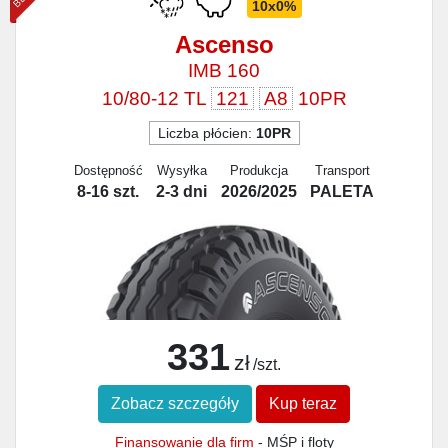
10x0%
Ascenso
IMB 160
10/80-12 TL
121
A8
10PR
Liczba płócien:
10PR
Dostępność
Wysyłka
Produkcja
Transport
8-16 szt.
2-3 dni
2026/2025
PALETA
331
zł
/szt.
Zobacz szczegóły
Kup teraz
Finansowanie dla firm
- MŚP i floty