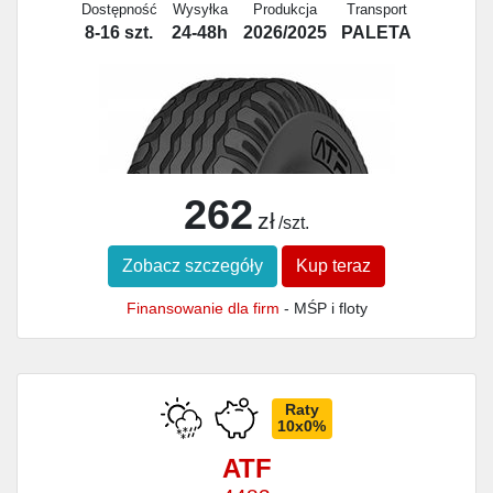
Dostępność
Wysyłka
Produkcja
Transport
8-16 szt.
24-48h
2026/2025
PALETA
262
zł
/szt.
Zobacz szczegóły
Kup teraz
Finansowanie dla firm
- MŚP i floty
Raty
10x0%
ATF