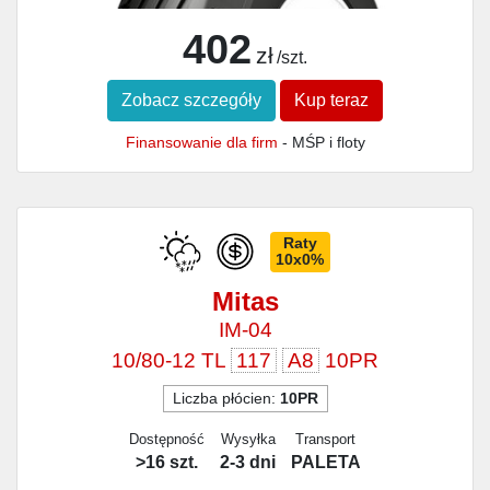
402
zł
/szt.
Zobacz szczegóły
Kup teraz
Finansowanie dla firm
- MŚP i floty
Raty
10x0%
Mitas
IM-04
10/80-12 TL
117
A8
10PR
Liczba płócien:
10PR
Dostępność
Wysyłka
Transport
>16 szt.
2-3 dni
PALETA