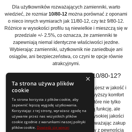
Dla użytkowników rozważających zamienniki, warto
wiedzieć, że rozmiar
10/80-12
można porównać z oponami
o nieco innych wymiarach jak 11/80-12, czy też 9/80-12.
Różnice w wysokości profilu są niewielkie i mieszczą się w
przedziale +/- 2.5%, co oznacza, że zamienniki te
zapewniają niemal identyczne właściwości jezdne.
Wybierając zamienniki, użytkownik nie zaniedbuje ani
osiągów, ani bezpieczeństwa, co czyni te opcje równie
atrakcyjnymi.
Czemu warto wybrać opony 10/80-12?
×
Ta strona używa plików
Decydując się na
opony 10/80-12
, inwestujesz w jakość i
cookie
niezawodność, które przekładają się na wyższy komfort
Ta strona korzysta z plików cookie, aby
oraz bezpieczeństwo jazdy. To opony, które nie tylko
zapewnić lepszą wygodę użytkowania.
doskonale spełniają swoją podstawową funkcję, ale
Korzystając z tej strony, wyrażasz zgodę na
również oferują długowieczność dzięki wysokiej jakości
używanie przez nas wszystkich plików
cookie zgodnie z warunkami naszej polityki
materiałom użytym przy ich produkcji. Rozważając zakup
plików cookie.
Dowiedz się więcej
opon 10/80-12
, stawiasz na produkt, który z pewnością