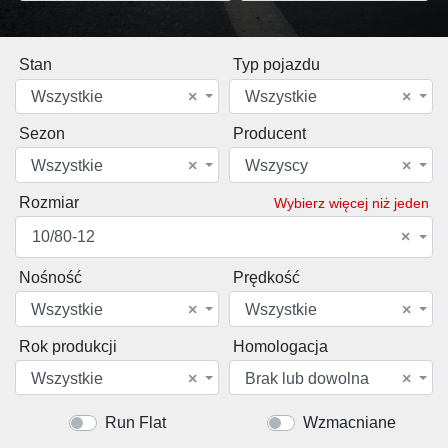
Stan
Typ pojazdu
Wszystkie
×
Wszystkie
×
Sezon
Producent
Wszystkie
×
Wszyscy
×
Rozmiar
Wybierz więcej niż jeden
10/80-12
×
Nośność
Prędkość
Wszystkie
×
Wszystkie
×
Rok produkcji
Homologacja
Wszystkie
×
Brak lub dowolna
×
Run Flat
Wzmacniane