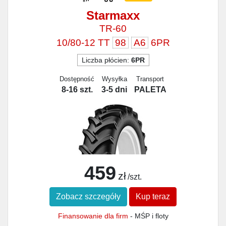
Starmaxx
TR-60
10/80-12 TT
98
A6
6PR
Liczba płócien:
6PR
Dostępność
Wysyłka
Transport
8-16 szt.
3-5 dni
PALETA
459
zł
/szt.
Zobacz szczegóły
Kup teraz
Finansowanie dla firm
- MŚP i floty