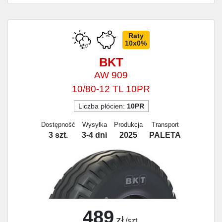
Raty
10x0%
BKT
AW 909
10/80-12 TL 10PR
Liczba płócien:
10PR
Dostępność
Wysyłka
Produkcja
Transport
3 szt.
3-4 dni
2025
PALETA
489
zł
/szt.