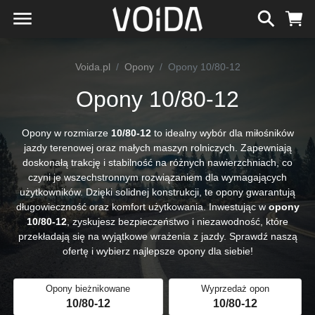
Voida.pl
Opony
Opony 10/80-12
Opony 10/80-12
Opony w rozmiarze
10/80-12
to idealny wybór dla miłośników
jazdy terenowej oraz małych maszyn rolniczych. Zapewniają
doskonałą trakcję i stabilność na różnych nawierzchniach, co
czyni je wszechstronnym rozwiązaniem dla wymagających
użytkowników. Dzięki solidnej konstrukcji, te opony gwarantują
długowieczność oraz komfort użytkowania. Inwestując w
opony
10/80-12
, zyskujesz bezpieczeństwo i niezawodność, które
przekładają się na wyjątkowe wrażenia z jazdy. Sprawdź naszą
ofertę i wybierz najlepsze opony dla siebie!
Opony bieżnikowane
Wyprzedaż opon
10/80-12
10/80-12