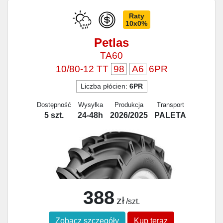
Raty
10x0%
Petlas
TA60
10/80-12 TT
98
A6
6PR
Liczba płócien:
6PR
Dostępność
Wysyłka
Produkcja
Transport
5 szt.
24-48h
2026/2025
PALETA
388
zł
/szt.
Zobacz szczegóły
Kup teraz