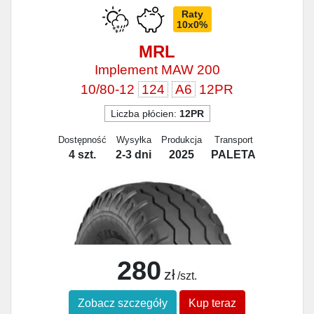
Raty
10x0%
MRL
Implement MAW 200
10/80-12
124
A6
12PR
Liczba płócien:
12PR
Dostępność
Wysyłka
Produkcja
Transport
4 szt.
2-3 dni
2025
PALETA
280
zł
/szt.
Zobacz szczegóły
Kup teraz