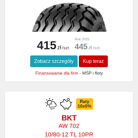
Rok 2025
415
445
zł
zł
/szt.
/szt.
Zobacz szczegóły
Kup teraz
Finansowanie dla firm
- MŚP i floty
Raty
10x0%
BKT
AW 702
10/80-12 TL 10PR