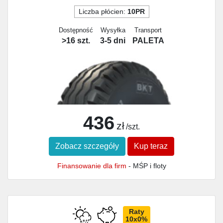
Liczba płócien:
10PR
Dostępność
Wysyłka
Transport
>16 szt.
3-5 dni
PALETA
436
zł
/szt.
Zobacz szczegóły
Kup teraz
Finansowanie dla firm
- MŚP i floty
Raty
10x0%