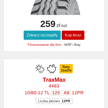
259
zł
/szt.
Zobacz szczegóły
Kup teraz
Finansowanie dla firm
- MŚP i floty
Raty
10x0%
TraxMax
4483
10/80-12 TL
125
A8
12PR
Liczba płócien:
12PR