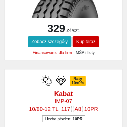
329
zł
/szt.
Zobacz szczegóły
Kup teraz
Finansowanie dla firm
- MŚP i floty
Raty
10x0%
Kabat
IMP-07
10/80-12 TL
117
A8
10PR
Liczba płócien:
10PR