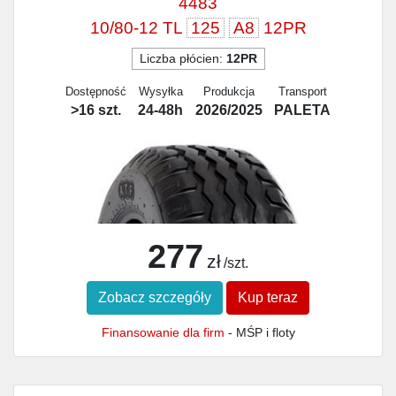
4483
10/80-12 TL
125
A8
12PR
Liczba płócien:
12PR
Dostępność
Wysyłka
Produkcja
Transport
>16 szt.
24-48h
2026/2025
PALETA
277
zł
/szt.
Zobacz szczegóły
Kup teraz
Finansowanie dla firm
- MŚP i floty