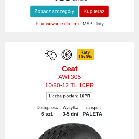
Zobacz szczegóły
Kup teraz
Finansowanie dla firm
- MŚP i floty
Raty
10x0%
Ceat
AWI 305
10/80-12 TL 10PR
Liczba płócien:
10PR
Dostępność
Wysyłka
Transport
6 szt.
3-5 dni
PALETA