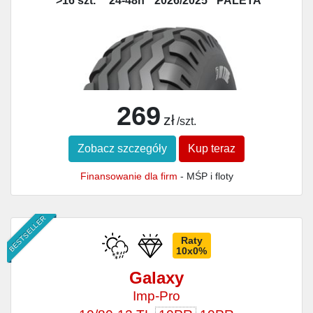
>16 szt.
24-48h
2026/2025
PALETA
269
zł
/szt.
Zobacz szczegóły
Kup teraz
Finansowanie dla firm
- MŚP i floty
BESTSELLER
Raty
10x0%
Galaxy
Imp-Pro