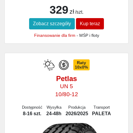
329
zł
/szt.
Zobacz szczegóły
Kup teraz
Finansowanie dla firm
- MŚP i floty
Raty
10x0%
Petlas
UN 5
10/80-12
Dostępność
Wysyłka
Produkcja
Transport
8-16 szt.
24-48h
2026/2025
PALETA