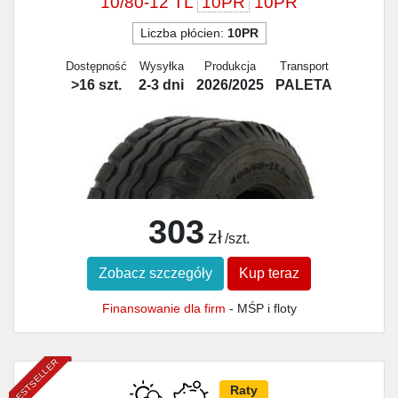
10/80-12 TL
10PR
10PR
Liczba płócien:
10PR
Dostępność
Wysyłka
Produkcja
Transport
>16 szt.
2-3 dni
2026/2025
PALETA
303
zł
/szt.
Zobacz szczegóły
Kup teraz
Finansowanie dla firm
- MŚP i floty
BESTSELLER
Raty