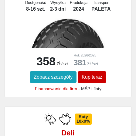
Dostępność
Wysyłka
Produkcja
Transport
8-16 szt.
2-3 dni
2024
PALETA
Rok 2026/2025
358
381
zł
zł
/szt.
/szt.
Zobacz szczegóły
Kup teraz
Finansowanie dla firm
- MŚP i floty
Raty
10x0%
Deli