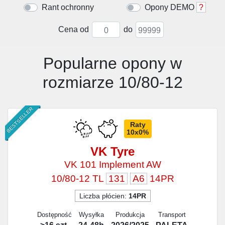
Rant ochronny
Opony DEMO
?
Cena od
do
Popularne opony w
rozmiarze 10/80-12
BESTSELLER
Raty
10x0%
VK Tyre
VK 101 Implement AW
10/80-12 TL
131
A6
14PR
Liczba płócien:
14PR
Dostępność
Wysyłka
Produkcja
Transport