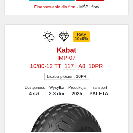
Finansowanie dla firm
- MŚP i floty
Raty
10x0%
Kabat
IMP-07
10/80-12 TT
117
A8
10PR
Liczba płócien:
10PR
Dostępność
Wysyłka
Produkcja
Transport
4 szt.
2-3 dni
2025
PALETA