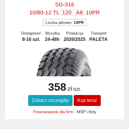
SG-316
10/80-12 TL
120
A8
10PR
Liczba płócien:
10PR
Dostępność
Wysyłka
Produkcja
Transport
8-16 szt.
24-48h
2026/2025
PALETA
358
zł
/szt.
Zobacz szczegóły
Kup teraz
Finansowanie dla firm
- MŚP i floty