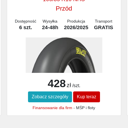
Przód
Dostępność
Wysyłka
Produkcja
Transport
6 szt.
24-48h
2026/2025
GRATIS
428
zł
/szt.
Zobacz szczegóły
Kup teraz
Finansowanie dla firm
- MŚP i floty