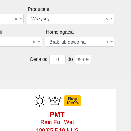
Producent
×
Wszyscy
×
i
Homologacja
×
Brak lub dowolna
×
Cena od
do
Raty
10x0%
PMT
Rain Full Wet
100/85 R10 NHS