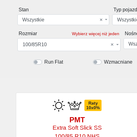
Stan
Typ pojaz
Wszystkie
×
Wszystki
Rozmiar
Nośn
Wybierz więcej niż jeden
Wsz
100/85R10
×
Run Flat
Wzmacniane
Raty
10x0%
PMT
Extra Soft Slick SS
100/85 R10 NHS