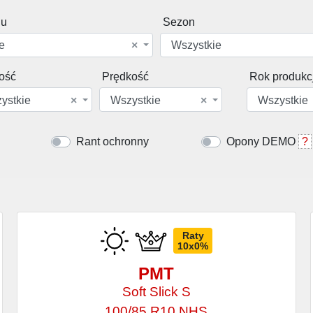
du
Sezon
e
×
Wszystkie
ość
Prędkość
Rok produkcj
ystkie
×
Wszystkie
×
Wszystkie
Rant ochronny
Opony DEMO
?
Raty
10x0%
PMT
Soft Slick S
100/85 R10 NHS