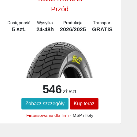
Przód
Dostępność
Wysyłka
Produkcja
Transport
5 szt.
24-48h
2026/2025
GRATIS
546
zł
/szt.
Zobacz szczegóły
Kup teraz
Finansowanie dla firm
- MŚP i floty