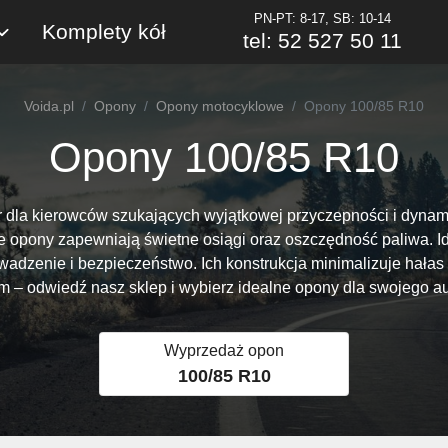
PN-PT: 8-17, SB: 10-14
Komplety kół
tel: 52 527 50 11
Voida.pl
Opony
Opony motocyklowe
Opony 100/85 R10
Opony 100/85 R10
 dla kierowców szukających wyjątkowej przyczepności i dynami
 te opony zapewniają świetne osiągi oraz oszczędność paliwa.
dzenie i bezpieczeństwo. Ich konstrukcja minimalizuje hałas i
m – odwiedź nasz sklep i wybierz idealne opony dla swojego au
Wyprzedaż opon
100/85 R10