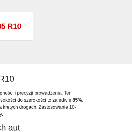
85 R10
 R10
pności i precyzji prowadzenia. Ten
ysokości do szerokości to zaledwie
85%
.
a krętych drogach. Zastosowanie 10-
y.
h aut