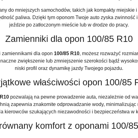
any do mniejszych samochodów, takich jak kompakty miejskie i l
zędność paliwa. Dzięki tym oponom Twoje auto zyska zwinność i
jeździe po zatłoczonym mieście lub w drodze do pracy.
Zamienniki dla opon 100/85 R10
i zamiennikami dla opon
100/85 R10
, możesz rozważyć rozmiar
eznaczne zwiększenie lub zmniejszenie szerokości bądź wysok
niski profil oraz dynamikę jazdy Twojego pojazdu.
jątkowe właściwości opon 100/85 
 R10
pozwalają na pewne prowadzenie auta, niezależnie od w
chnią zapewnia znakomite odprowadzanie wody, minimalizując 
la kierowców szukających niezawodności i bezpieczeństwa w ka
równany komfort z oponami 100/8