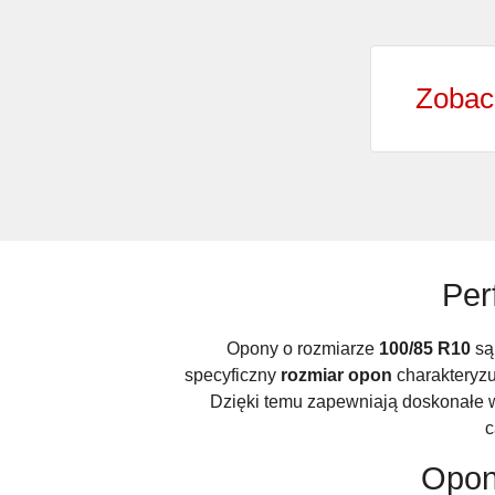
Zobac
Per
Opony o rozmiarze
100/85 R10
są
specyficzny
rozmiar opon
charakteryzu
Dzięki temu zapewniają doskonałe w
c
Opon