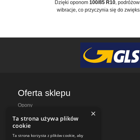
Dzięki oponom
100/85 R10
, podróżow
wibracje, co przyczynia się do zwięk
Oferta sklepu
Opony
×
Felgi aluminiowe
Ta strona używa plików
Felgi stalowe
cookie
Alufelgi
Ta strona korzysta z plików cookie, aby
Komplety kół