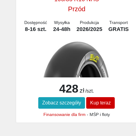
Przód
Dostępność
Wysyłka
Produkcja
Transport
8-16 szt.
24-48h
2026/2025
GRATIS
428
zł
/szt.
Zobacz szczegóły
Kup teraz
Finansowanie dla firm
- MŚP i floty