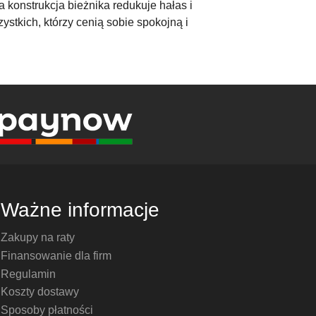
 konstrukcja bieżnika redukuje hałas i
stkich, którzy cenią sobie spokojną i
Ważne informacje
Zakupy na raty
Finansowanie dla firm
Regulamin
Koszty dostawy
Sposoby płatności