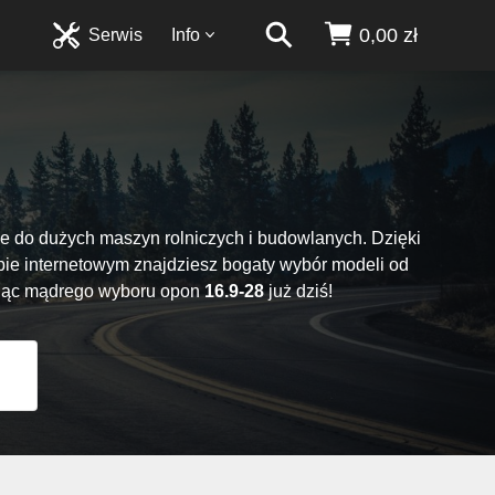
0,00 zł
Serwis
Info
ne do dużych maszyn rolniczych i budowlanych. Dzięki
pie internetowym znajdziesz bogaty wybór modeli od
ując mądrego wyboru opon
16.9-28
już dziś!