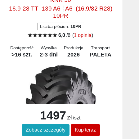
16.9-28 TT
139 A6
A6
(16.9/82 R28)
10PR
Liczba płócien:
10PR
6,0
/6
(
1 opinia
)
Dostępność
Wysyłka
Produkcja
Transport
>16 szt.
2-3 dni
2026
PALETA
1497
zł
/szt.
Zobacz szczegóły
Kup teraz