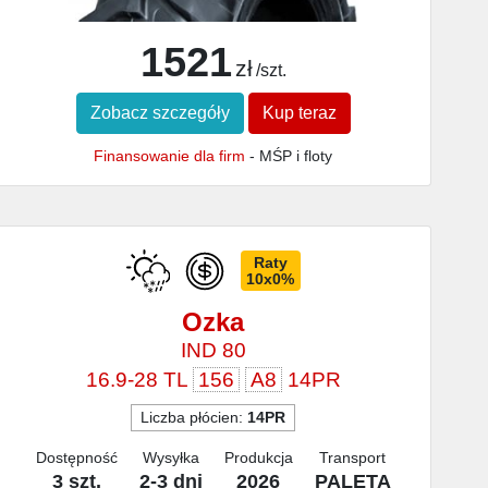
1521
zł
/szt.
Zobacz szczegóły
Kup teraz
Finansowanie dla firm
- MŚP i floty
Raty
10x0%
Ozka
IND 80
16.9-28 TL
156
A8
14PR
Liczba płócien:
14PR
Dostępność
Wysyłka
Produkcja
Transport
3 szt.
2-3 dni
2026
PALETA