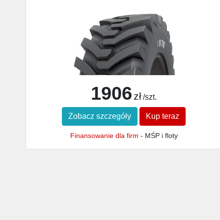
1906
zł
/szt.
Zobacz szczegóły
Kup teraz
Finansowanie dla firm
- MŚP i floty