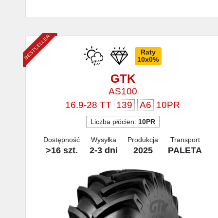
BESTSELLER
Raty
10x0%
GTK
AS100
16.9-28 TT
139
A6
10PR
Liczba płócien:
10PR
Dostępność
Wysyłka
Produkcja
Transport
>16 szt.
2-3 dni
2025
PALETA