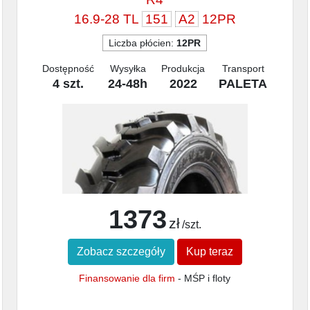
16.9-28 TL
151
A2
12PR
Liczba płócien:
12PR
Dostępność
Wysyłka
Produkcja
Transport
4 szt.
24-48h
2022
PALETA
1373
zł
/szt.
Zobacz szczegóły
Kup teraz
Finansowanie dla firm
- MŚP i floty