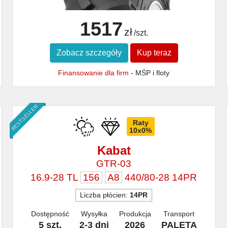
1517
zł
/szt.
Zobacz szczegóły
Kup teraz
Finansowanie dla firm
- MŚP i floty
BESTSELLER
Raty
10x0%
Kabat
GTR-03
16.9-28 TL
156
A8
440/80-28 14PR
Liczba płócien:
14PR
Dostępność
Wysyłka
Produkcja
Transport
5 szt.
2-3 dni
2026
PALETA