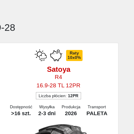
9-28
Raty
10x0%
Satoya
R4
16.9-28 TL 12PR
Liczba płócien:
12PR
Dostępność
Wysyłka
Produkcja
Transport
>16 szt.
2-3 dni
2026
PALETA