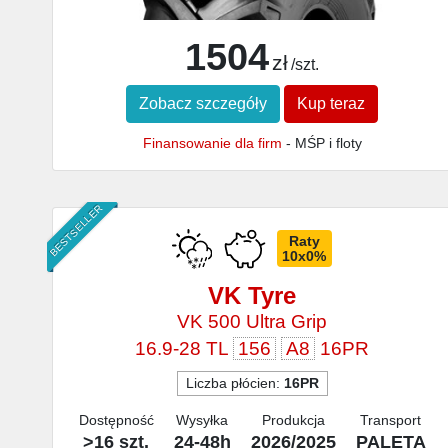
1504
zł
/szt.
Zobacz szczegóły
Kup teraz
Finansowanie dla firm
- MŚP i floty
BESTSELLER
Raty
10x0%
VK Tyre
VK 500 Ultra Grip
16.9-28 TL
156
A8
16PR
Liczba płócien:
16PR
Dostępność
Wysyłka
Produkcja
Transport
>16 szt.
24-48h
2026/2025
PALETA