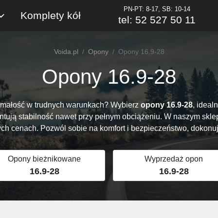
PN-PT: 8-17, SB: 10-14
Komplety kół
tel: 52 527 50 11
Voida.pl
Opony
Opony 16.9-28
Opony 16.9-28
zymałość w trudnych warunkach? Wybierz
opony 16.9-28
, ideal
antują stabilność nawet przy pełnym obciążeniu. W naszym skle
h cenach. Pozwól sobie na komfort i bezpieczeństwo, dokon
Opony bieżnikowane
Wyprzedaż opon
16.9-28
16.9-28