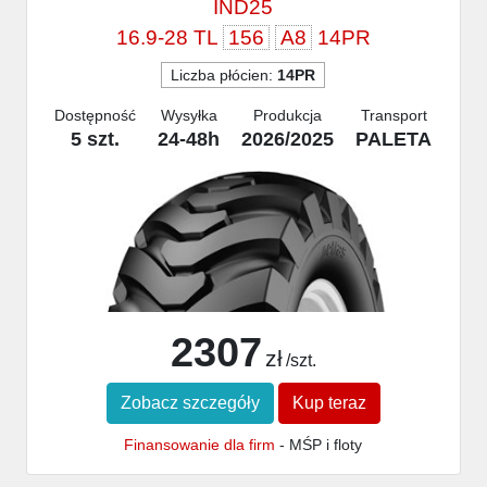
IND25
16.9-28 TL
156
A8
14PR
Liczba płócien:
14PR
Dostępność
Wysyłka
Produkcja
Transport
5 szt.
24-48h
2026/2025
PALETA
2307
zł
/szt.
Zobacz szczegóły
Kup teraz
Finansowanie dla firm
- MŚP i floty