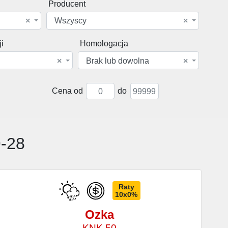
Producent
×
Wszyscy
×
i
Homologacja
×
Brak lub dowolna
×
Cena od
do
9-28
Raty
10x0%
Ozka
KNK 50