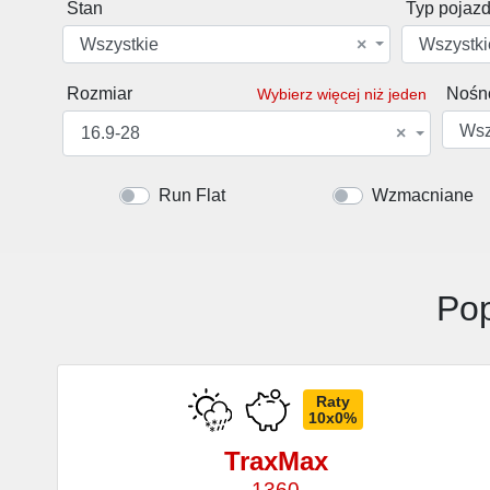
Stan
Typ pojaz
Wszystkie
×
Wszystki
Rozmiar
Nośn
Wybierz więcej niż jeden
Wsz
16.9-28
×
Run Flat
Wzmacniane
Pop
Raty
10x0%
TraxMax
1360