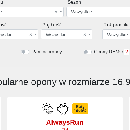
du
Sezon
e
×
Wszystkie
ość
Prędkość
Rok produkcj
ystkie
×
Wszystkie
×
Wszystkie
Rant ochronny
Opony DEMO
?
ularne opony w rozmiarze 16.
Raty
10x0%
AlwaysRun
R4