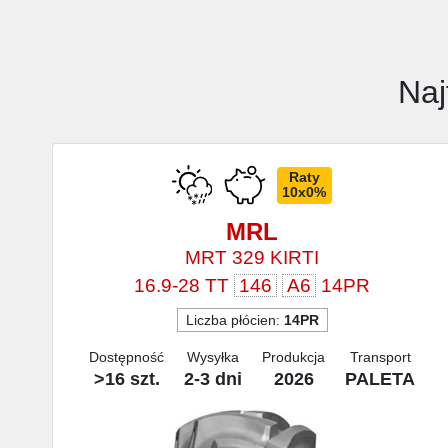
Naj
Raty
10x0%
MRL
MRT 329 KIRTI
16.9-28 TT
146
A6
14PR
Liczba płócien:
14PR
Dostępność
Wysyłka
Produkcja
Transport
>16 szt.
2-3 dni
2026
PALETA