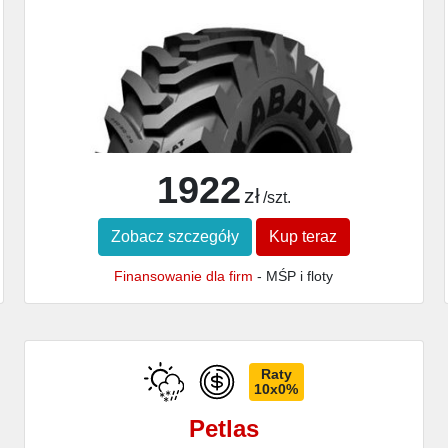
1922
zł
/szt.
Zobacz szczegóły
Kup teraz
Finansowanie dla firm
- MŚP i floty
Raty
10x0%
Petlas