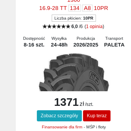
16.9-28 TT
134
A8
10PR
Liczba płócien:
10PR
6,0
/6
(
1 opinia
)
Dostępność
Wysyłka
Produkcja
Transport
8-16 szt.
24-48h
2026/2025
PALETA
1371
zł
/szt.
Zobacz szczegóły
Kup teraz
Finansowanie dla firm
- MŚP i floty