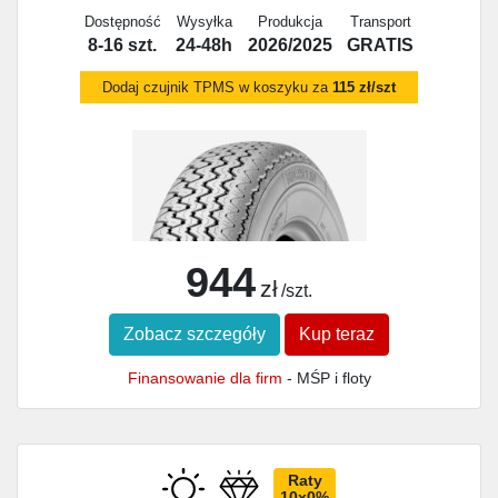
Dostępność
Wysyłka
Produkcja
Transport
8-16 szt.
24-48h
2026/2025
GRATIS
Dodaj czujnik TPMS w koszyku za
115 zł/szt
944
zł
/szt.
Zobacz szczegóły
Kup teraz
Finansowanie dla firm
- MŚP i floty
Raty
10x0%