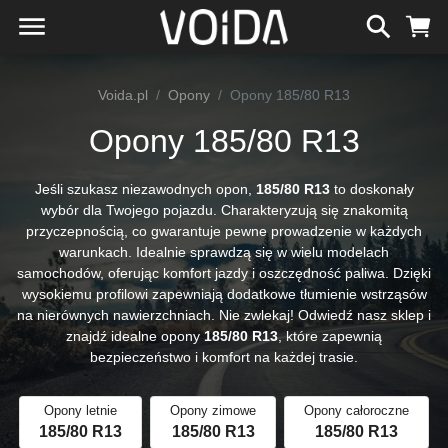
Voida.pl
Opony
Opony 185/80 R13
Opony 185/80 R13
Jeśli szukasz niezawodnych opon,
185/80 R13
to doskonały
wybór dla Twojego pojazdu. Charakteryzują się znakomitą
przyczepnością, co gwarantuje pewne prowadzenie w każdych
warunkach. Idealnie sprawdzą się w wielu modelach
samochodów, oferując komfort jazdy i oszczędność paliwa. Dzięki
wysokiemu profilowi zapewniają dodatkowe tłumienie wstrząsów
na nierównych nawierzchniach. Nie zwlekaj! Odwiedź nasz sklep i
znajdź idealne opony
185/80 R13
, które zapewnią
bezpieczeństwo i komfort na każdej trasie.
Opony letnie
Opony zimowe
Opony całoroczne
185/80 R13
185/80 R13
185/80 R13