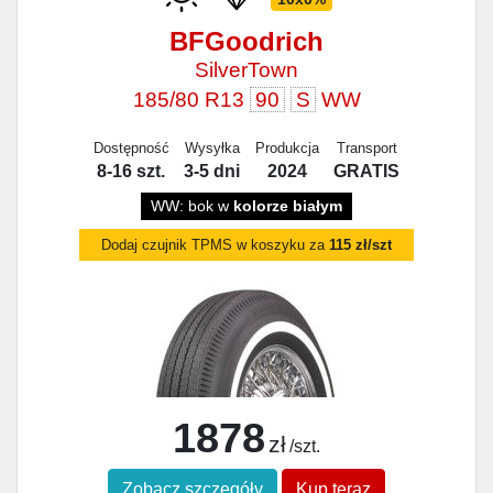
BFGoodrich
SilverTown
185/80 R13
90
S
WW
Dostępność
Wysyłka
Produkcja
Transport
8-16 szt.
3-5 dni
2024
GRATIS
WW: bok w
kolorze białym
Dodaj czujnik TPMS w koszyku za
115 zł/szt
1878
zł
/szt.
Zobacz szczegóły
Kup teraz