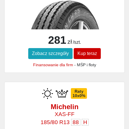
281
zł
/szt.
Zobacz szczegóły
Kup teraz
Finansowanie dla firm
- MŚP i floty
Raty
10x0%
Michelin
XAS-FF
185/80 R13
88
H