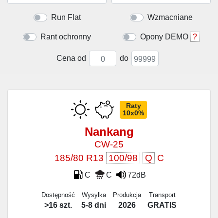
Run Flat
Wzmacniane
Rant ochronny
Opony DEMO
?
Cena od
do
Raty
10x0%
Nankang
CW-25
185/80 R13
100/98
Q
C
C
C
72dB
Dostępność
Wysyłka
Produkcja
Transport
>16 szt.
5-8 dni
2026
GRATIS