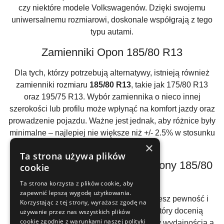
czy niektóre modele Volkswagenów. Dzięki swojemu
uniwersalnemu rozmiarowi, doskonale współgrają z tego
typu autami.
Zamienniki Opon 185/80 R13
Dla tych, którzy potrzebują alternatywy, istnieją również
zamienniki rozmiaru
185/80 R13
, takie jak 175/80 R13
oraz 195/75 R13. Wybór zamiennika o nieco innej
szerokości lub profilu może wpłynąć na komfort jazdy oraz
prowadzenie pojazdu. Ważne jest jednak, aby różnice były
minimalne – najlepiej nie większe niż +/- 2.5% w stosunku
×
do oryginalnego rozmiaru.
Ta strona używa plików
Dlaczego Warto Rozważyć Opony 185/80
cookie
R13?
Ta strona korzysta z plików cookie, aby
zapewnić lepszą wygodę użytkowania.
Inwestując w
opony 185/80 R13
, zyskujesz pewność i
Korzystając z tej strony, wyrażasz zgodę na
bezpieczeństwo na drodze. To wybór, który docenią
używanie przez nas wszystkich plików
cookie zgodnie z warunkami naszej polityki
kierowcy poszukujący kompromisu między wydajnością a