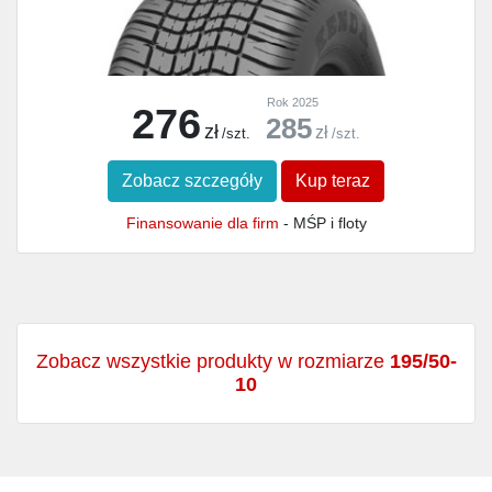
Rok 2025
276
285
zł
zł
/szt.
/szt.
Zobacz szczegóły
Kup teraz
Finansowanie dla firm
- MŚP i floty
Zobacz wszystkie produkty w rozmiarze
195/50-
10