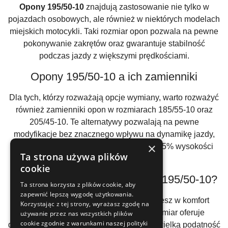
Opony 195/50-10
znajdują zastosowanie nie tylko w
pojazdach osobowych, ale również w niektórych modelach
miejskich motocykli. Taki rozmiar opon pozwala na pewne
pokonywanie zakrętów oraz gwarantuje stabilność
podczas jazdy z większymi prędkościami.
Opony 195/50-10 a ich zamienniki
Dla tych, którzy rozważają opcje wymiany, warto rozważyć
również zamienniki opon w rozmiarach 185/55-10 oraz
205/45-10. Te alternatywy pozwalają na pewne
modyfikacje bez znacznego wpływu na dynamikę jazdy,
×
utrzymując odchylenie w granicach +/- 2,5% wysokości
Ta strona używa plików
opony.
cookie
Dlaczego warto wybrać opony 195/50-10?
Ta strona korzysta z plików cookie, aby
zapewnić lepszą wygodę użytkowania.
Wybierając
opony 195/50-10
, inwestujesz w komfort
Korzystając z tej strony, wyrażasz zgodę na
podróży oraz bezpieczeństwo. Ten rozmiar oferuje
używanie przez nas wszystkich plików
cookie zgodnie z warunkami naszej polityki
doskonałe właściwości trakcyjne oraz niewielką podatność