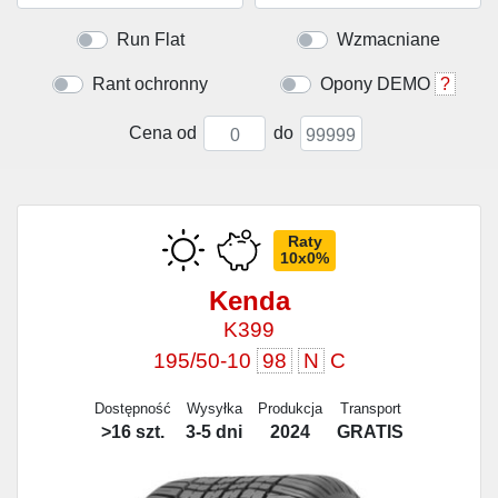
Run Flat
Wzmacniane
Rant ochronny
Opony DEMO
?
Cena od
do
Raty
10x0%
Kenda
K399
195/50-10
98
N
C
Dostępność
Wysyłka
Produkcja
Transport
>16 szt.
3-5 dni
2024
GRATIS