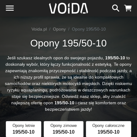
Voida.pl
Opony
Opony 195/50-10
Opony 195/50-10
Jeśli szukasz idealnych opon do swojego pojazdu,
195/50-10
to
doskonały wybór, który łączy funkcjonalność z estetyką. Te opony
zapewniają znakomitą przyczepność i stabilność podczas jazdy, a
ich niższy profil sprawia, że są idealne do kompaktowych
samochodów oraz niektórych motocykli miejskich. Dzięki niskiemu
ryzyku aquaplaningu, podróżowanie w deszczowych warunkach
staje się bezpieczniejsze. Odwiedź nasz sklep, aby znaleźć
najlepszą ofertę opon
195/50-10
i ciesz się komfortem oraz
bezpieczeństwem jazdy!
Opony letnie
Opony zimowe
Opony całoroczne
195/50-10
195/50-10
195/50-10