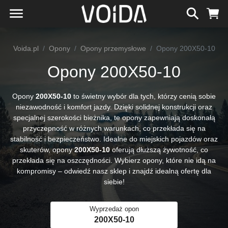
Voida.pl
Opony
Opony przemysłowe
Opony 200X50-10
Opony 200X50-10
Opony
200X50-10
to świetny wybór dla tych, którzy cenią sobie
niezawodność i komfort jazdy. Dzięki solidnej konstrukcji oraz
specjalnej szerokości bieżnika, te opony zapewniają doskonałą
przyczepność w różnych warunkach, co przekłada się na
stabilność i bezpieczeństwo. Idealne do miejskich pojazdów oraz
skuterów, opony
200X50-10
oferują dłuższą żywotność, co
przekłada się na oszczędności. Wybierz opony, które nie idą na
kompromisy – odwiedź nasz sklep i znajdź idealną ofertę dla
siebie!
Wyprzedaż opon
200X50-10