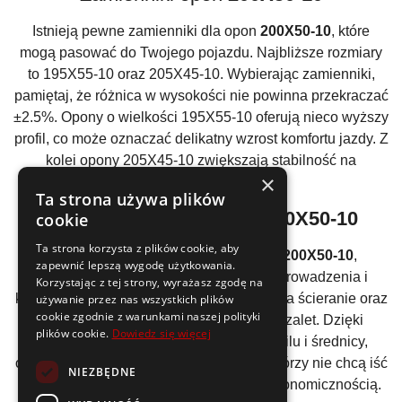
Istnieją pewne zamienniki dla opon
200X50-10
, które
mogą pasować do Twojego pojazdu. Najbliższe rozmiary
to 195X55-10 oraz 205X45-10. Wybierając zamienniki,
pamiętaj, że różnica w wysokości nie powinna przekraczać
±2.5%. Opony o wielkości 195X55-10 oferują nieco wyższy
profil, co może oznaczać delikatny wzrost komfortu jazdy. Z
kolei opony 205X45-10 zwiększają stabilność na
×
zakrętach.
Ta strona używa plików
Zalety opon z rozmiarem
200X50-10
cookie
Ta strona korzysta z plików cookie, aby
Decydując się na opony w rozmiarze
200X50-10
,
zapewnić lepszą wygodę użytkowania.
zyskujesz przede wszystkim pewność prowadzenia i
Korzystając z tej strony, wyrażasz zgodę na
komfort użytkowania. Wysoka odporność na ścieranie oraz
używanie przez nas wszystkich plików
cookie zgodnie z warunkami naszej polityki
łatwość montażu to tylko niektóre z ich zalet. Dzięki
plików cookie.
Dowiedz się więcej
unikalnemu połączeniu szerokości, profilu i średnicy,
opony te są idealną inwestycją dla tych, którzy nie chcą iść
NIEZBĘDNE
na kompromisy między wydajnością a ekonomicznością.