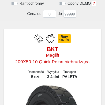
Rant ochronny
Opony DEMO
?
Cena od
do
Raty
10x0%
BKT
Maglift
200X50-10 Quick Pełna niebrudząca
Dostępność
Wysyłka
Transport
5 szt.
3-4 dni
PALETA