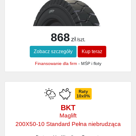
868
zł
/szt.
Zobacz szczegóły
Kup teraz
Finansowanie dla firm
- MŚP i floty
Raty
10x0%
BKT
Maglift
200X50-10 Standard Pełna niebrudząca