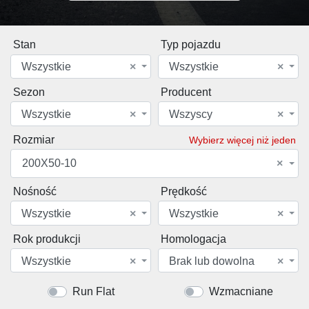
Stan
Typ pojazdu
Wszystkie
×
Wszystkie
×
Sezon
Producent
Wszystkie
×
Wszyscy
×
Rozmiar
Wybierz więcej niż jeden
200X50-10
×
Nośność
Prędkość
Wszystkie
×
Wszystkie
×
Rok produkcji
Homologacja
Wszystkie
×
Brak lub dowolna
×
Run Flat
Wzmacniane