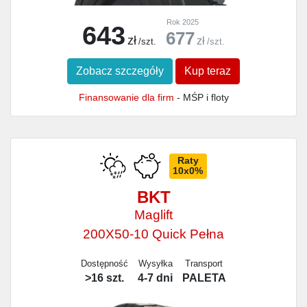
Rok 2025
643
677
zł
zł
/szt.
/szt.
Zobacz szczegóły
Kup teraz
Finansowanie dla firm
- MŚP i floty
Raty
10x0%
BKT
Maglift
200X50-10 Quick Pełna
Dostępność
Wysyłka
Transport
>16 szt.
4-7 dni
PALETA