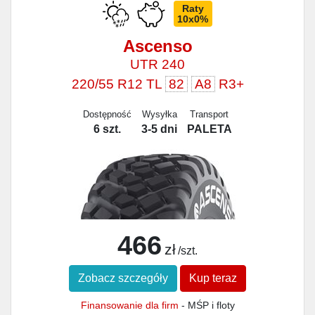
Raty
10x0%
Ascenso
UTR 240
220/55 R12 TL
82
A8
R3+
Dostępność
Wysyłka
Transport
6 szt.
3-5 dni
PALETA
466
zł
/szt.
Zobacz szczegóły
Kup teraz
Finansowanie dla firm
- MŚP i floty