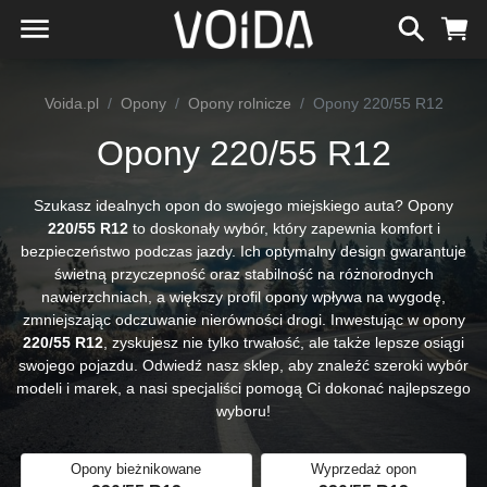
Voida.pl
Opony
Opony rolnicze
Opony 220/55 R12
Opony 220/55 R12
Szukasz idealnych opon do swojego miejskiego auta? Opony
220/55 R12
to doskonały wybór, który zapewnia komfort i
bezpieczeństwo podczas jazdy. Ich optymalny design gwarantuje
świetną przyczepność oraz stabilność na różnorodnych
nawierzchniach, a większy profil opony wpływa na wygodę,
zmniejszając odczuwanie nierówności drogi. Inwestując w opony
220/55 R12
, zyskujesz nie tylko trwałość, ale także lepsze osiągi
swojego pojazdu. Odwiedź nasz sklep, aby znaleźć szeroki wybór
modeli i marek, a nasi specjaliści pomogą Ci dokonać najlepszego
wyboru!
Opony bieżnikowane
Wyprzedaż opon