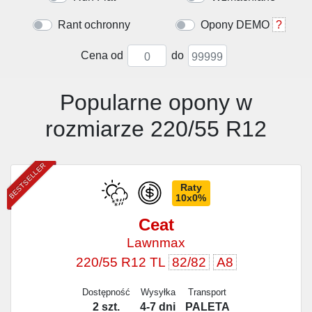
Rant ochronny
Opony DEMO
?
Cena od
do
Popularne opony w
rozmiarze 220/55 R12
BESTSELLER
Raty
10x0%
Ceat
Lawnmax
220/55 R12 TL
82/82
A8
Dostępność
Wysyłka
Transport
2 szt.
4-7 dni
PALETA