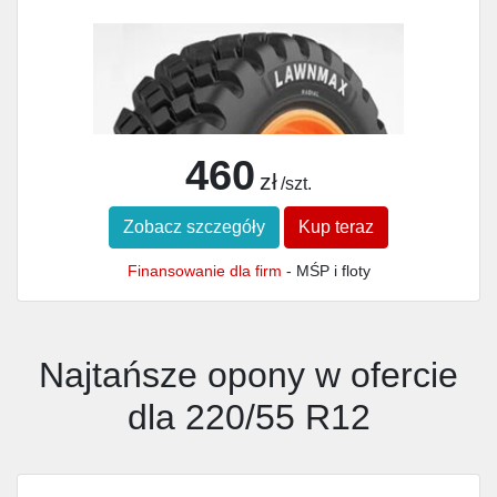
460
zł
/szt.
Zobacz szczegóły
Kup teraz
Finansowanie dla firm
- MŚP i floty
Najtańsze opony w ofercie
dla 220/55 R12