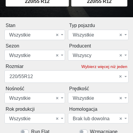
220/55 R12
220/55 R12
Stan
Typ pojazdu
Wszystkie
×
Wszystkie
×
Sezon
Producent
Wszystkie
×
Wszyscy
×
Rozmiar
Wybierz więcej niż jeden
220/55R12
×
Nośność
Prędkość
Wszystkie
×
Wszystkie
×
Rok produkcji
Homologacja
Wszystkie
×
Brak lub dowolna
×
Run Flat
Wzmacniane