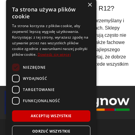
×
Gdzie kupić opony 220/55 R12?
Ta strona używa plików
cookie
Zakup
opon 220/55 R12
powinien być przemyślany i
Ta strona korzysta z plików cookie, aby
dokonywany w sprawdzonych miejscach. Sklepy
zapewnić lepszą wygodę użytkowania.
specjalizujące się w sprzedaży opon oferują często nie
Korzystając z tej strony, wyrażasz zgodę na
tylko szeroki wybór modeli i marek, ale także fachowe
używanie przez nas wszystkich plików
cookie zgodnie z warunkami naszej polityki
doradztwo, które pomoże w doborze najlepszego
plików cookie.
Dowiedz się więcej
rozwiązania dla Twojego pojazdu. Pamiętaj, że dobrze
dobrane opony to nie tylko komfort, ale przede wszystkim
NIEZBĘDNE
bezpieczeństwo na drodze.
WYDAJNOŚĆ
TARGETOWANIE
FUNKCJONALNOŚĆ
AKCEPTUJ WSZYSTKIE
ODRZUĆ WSZYSTKIE