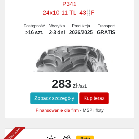
P341
24x10-11 TL
43
F
Dostępność
Wysyłka
Produkcja
Transport
>16 szt.
2-3 dni
2026/2025
GRATIS
283
zł
/szt.
Zobacz szczegóły
Kup teraz
Finansowanie dla firm
- MŚP i floty
BESTSELLER
Raty