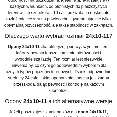
odporności na uszkodzenia, idealnie sprawdzają się w
każdych warunkach, od błotnistych do piaszczystych
terenów. Ich szerokość - 10 cali, pozwala na doskonałe
rozłożenie ciężaru na powierzchni, gwarantując nie tylko
optymalną przyczepność, ale także stabilność w zakrętach.
Dlaczego warto wybrać rozmiar
24x10-11
?
Opony 24x10-11
charakteryzują się wyższym profilem,
który zapewnia lepsze tłumienie nierówności i
wygodniejszą jazdę. Ten rozmiar jest niezwykle
uniwersalny, co czyni go odpowiednim wyborem dla
różnych typów pojazdów terenowych. Dzięki odpowiedniej
średnicy 24 cale, takim oponom niestraszna jest żadna
przeszkoda, dając pewność i kontrolę na każdym
kilometrze.
Opony
24x10-11
a ich alternatywne wersje
Jeżeli poszukujesz zamienników dla
opon 24x10-11
,