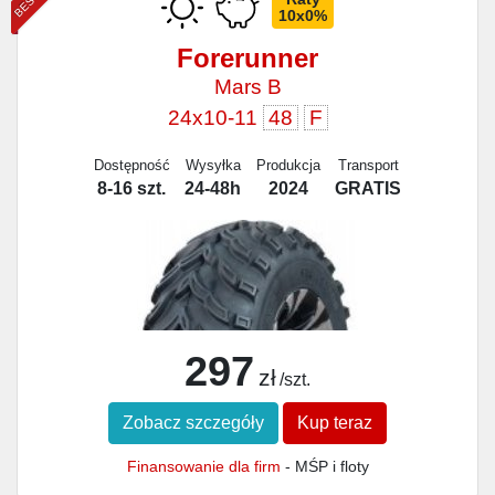
10x0%
Forerunner
Mars B
24x10-11
48
F
Dostępność
Wysyłka
Produkcja
Transport
8-16 szt.
24-48h
2024
GRATIS
297
zł
/szt.
Zobacz szczegóły
Kup teraz
Finansowanie dla firm
- MŚP i floty