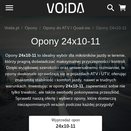
Voida.pl
Opony
Opony do ATV / Quad-ów
Opony 24x10-11
Opony 24x10-11
Opony
24x10-11
to idealny wybór dla miłośników jazdy w terenie,
którzy pragną doświadczać maksymalnej przyczepności i kontroli.
Dzięki wyjątkowej szerokości oraz uniwersalnemu rozmiarowi, te
opony doskonale sprawdzają się w pojazdach ATV i UTV, oferując
znakomitą stabilność i komfort jazdy, nawet w trudnych
warunkach. Inwestując w opony
24x10-11
, zapewniasz sobie nie
tylko trwałość, ale także swobodę pokonywania przeszkód.
Sprawdź naszą ofertę i wybierz opony, które dostarczą
niezapomnianych wrażeń podczas każdej przygody!
Wyprzedaż opon
24x10-11