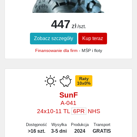
447
zł
/szt.
Zobacz szczegóły
Kup teraz
Finansowanie dla firm
- MŚP i floty
Raty
10x0%
SunF
A-041
24x10-11 TL
6PR
NHS
Dostępność
Wysyłka
Produkcja
Transport
>16 szt.
3-5 dni
2024
GRATIS