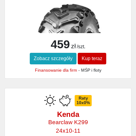
459
zł
/szt.
Zobacz szczegóły
Kup teraz
Finansowanie dla firm
- MŚP i floty
Raty
10x0%
Kenda
Bearclaw K299
24x10-11