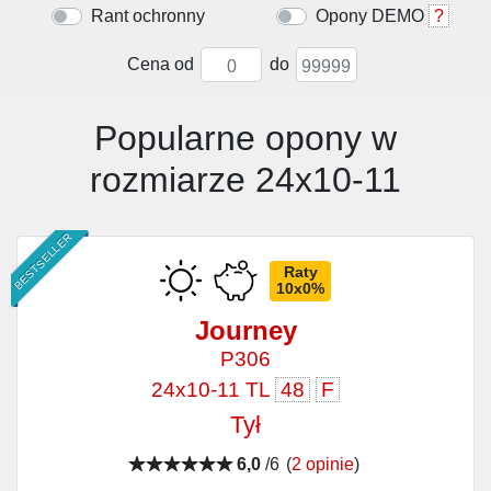
Rant ochronny
Opony DEMO
?
Cena od
do
Popularne opony w
rozmiarze 24x10-11
BESTSELLER
Raty
10x0%
Journey
P306
24x10-11 TL
48
F
Tył
6,0
/6
(
2 opinie
)