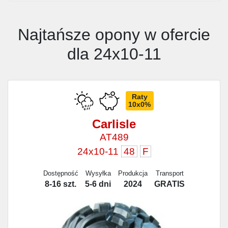
Najtańsze opony w ofercie
dla 24x10-11
Raty
10x0%
Carlisle
AT489
24x10-11
48
F
Dostępność
Wysyłka
Produkcja
Transport
8-16 szt.
5-6 dni
2024
GRATIS