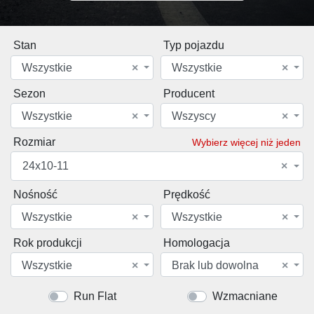
Stan
Typ pojazdu
Wszystkie
×
Wszystkie
×
Sezon
Producent
Wszystkie
×
Wszyscy
×
Rozmiar
Wybierz więcej niż jeden
24x10-11
×
Nośność
Prędkość
Wszystkie
×
Wszystkie
×
Rok produkcji
Homologacja
Wszystkie
×
Brak lub dowolna
×
Run Flat
Wzmacniane