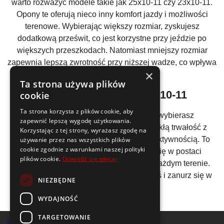
warto rozważyć modele takie jak 25x10-11 czy 23x10-11.
Opony te oferują nieco inny komfort jazdy i możliwości
terenowe. Wybierając większy rozmiar, zyskujesz
dodatkową prześwit, co jest korzystne przy jeździe po
większych przeszkodach. Natomiast mniejszy rozmiar
zapewnia lepszą zwrotność przy niższej wadze, co wpływa
×
pozytywnie na spalanie.
Ta strona używa plików
Podsumowanie opon
24x10-11
cookie
Ta strona korzysta z plików cookie, aby
Decydując się na
opony 24x10-11
, wybierasz
zapewnić lepszą wygodę użytkowania.
rozwiązanie, które łączy w sobie niezwykłą trwałość z
Korzystając z tej strony, wyrażasz zgodę na
nowoczesnym designem i niebywałą efektywnością. To
używanie przez nas wszystkich plików
cookie zgodnie z warunkami naszej polityki
inwestycja, która z pewnością zwróci się w postaci
plików cookie.
Dowiedz się więcej
bezpieczniejszej i komfortowej jazdy w każdym terenie.
Nie czekaj, zdecyduj się na zakup już dziś i zanurz się w
NIEZBĘDNE
przygodę bez ograniczeń!
WYDAJNOŚĆ
TARGETOWANIE