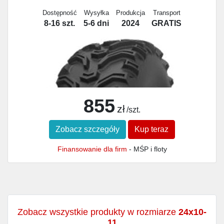
Dostępność
Wysyłka
Produkcja
Transport
8-16 szt.
5-6 dni
2024
GRATIS
855
zł
/szt.
Zobacz szczegóły
Kup teraz
Finansowanie dla firm
- MŚP i floty
Zobacz wszystkie produkty w rozmiarze
24x10-
11