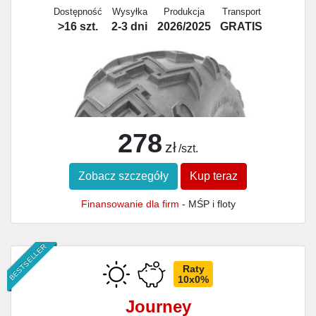
Dostępność
Wysyłka
Produkcja
Transport
>16 szt.
2-3 dni
2026/2025
GRATIS
278
zł
/szt.
Zobacz szczegóły
Kup teraz
Finansowanie dla firm
- MŚP i floty
BESTSELLER
Raty
10x0%
Journey