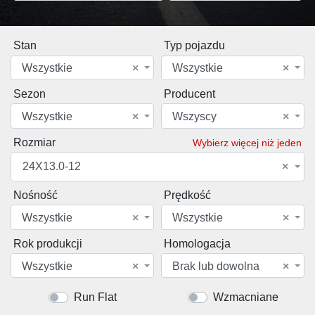
Stan
Typ pojazdu
Wszystkie
×
Wszystkie
×
Sezon
Producent
Wszystkie
×
Wszyscy
×
Rozmiar
Wybierz więcej niż jeden
24X13.0-12
×
Nośność
Prędkość
Wszystkie
×
Wszystkie
×
Rok produkcji
Homologacja
Wszystkie
×
Brak lub dowolna
×
Run Flat
Wzmacniane