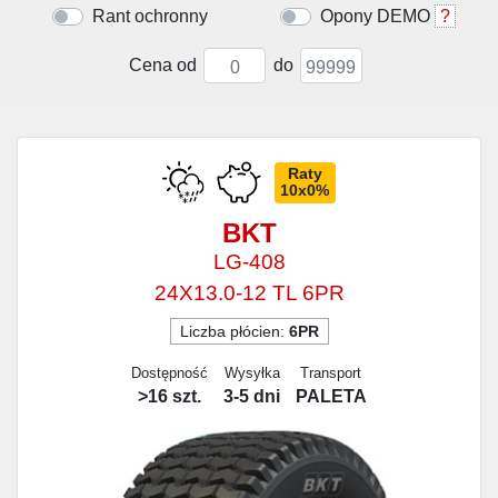
Rant ochronny
Opony DEMO
?
Cena od
do
Raty
10x0%
BKT
LG-408
24X13.0-12 TL 6PR
Liczba płócien:
6PR
Dostępność
Wysyłka
Transport
>16 szt.
3-5 dni
PALETA