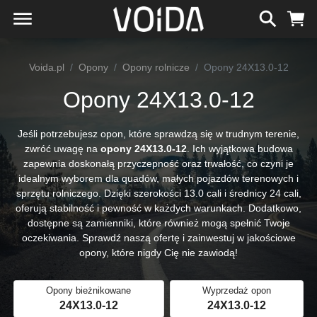
Voida.pl
Opony
Opony rolnicze
Opony 24X13.0-12
Opony 24X13.0-12
Jeśli potrzebujesz opon, które sprawdzą się w trudnym terenie,
zwróć uwagę na
opony 24X13.0-12
. Ich wyjątkowa budowa
zapewnia doskonałą przyczepność oraz trwałość, co czyni je
idealnym wyborem dla quadów, małych pojazdów terenowych i
sprzętu rolniczego. Dzięki szerokości 13.0 cali i średnicy 24 cali,
oferują stabilność i pewność w każdych warunkach. Dodatkowo,
dostępne są zamienniki, które również mogą spełnić Twoje
oczekiwania. Sprawdź naszą ofertę i zainwestuj w jakościowe
opony, które nigdy Cię nie zawiodą!
Opony bieżnikowane
Wyprzedaż opon
24X13.0-12
24X13.0-12