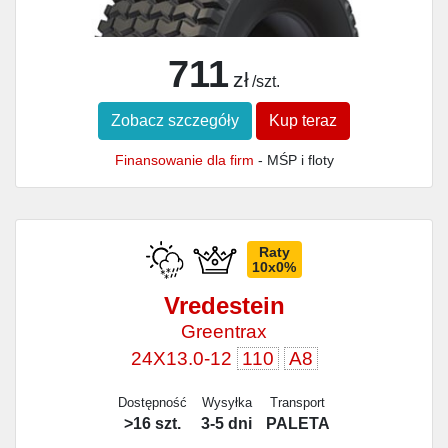
711
zł
/szt.
Zobacz szczegóły
Kup teraz
Finansowanie dla firm
- MŚP i floty
Raty
10x0%
Vredestein
Greentrax
24X13.0-12
110
A8
Dostępność
Wysyłka
Transport
>16 szt.
3-5 dni
PALETA