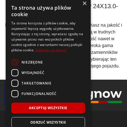
×
Dlaczego warto wybrać opony 24X13.0-
Ta strona używa plików
12?
cookie
Ta strona korzysta z plików cookie, aby
Decydując się na
opony 24X13.0-12
, stawiasz na jakość i
zapewnić lepszą wygodę użytkowania.
trwałość. To produkty, które nie zawodzą w trudnych
Korzystając z tej strony, wyrażasz zgodę na
warunkach i oferują doskonałą wydajność nawet w
używanie przez nas wszystkich plików
cookie zgodnie z warunkami naszej polityki
najbardziej wymagającym terenie. Szeroka gama
plików cookie.
Dowiedz się więcej
zastosowań oraz możliwość stosowania zamienników
tylko podkreśla ich wszechstronność. Wybierając ten
NIEZBĘDNE
rozmiar, inwestujesz w niezawodność swojego pojazdu.
WYDAJNOŚĆ
TARGETOWANIE
FUNKCJONALNOŚĆ
AKCEPTUJ WSZYSTKIE
ODRZUĆ WSZYSTKIE