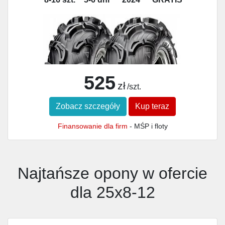
525
zł
/szt.
Zobacz szczegóły
Kup teraz
Finansowanie dla firm
- MŚP i floty
Najtańsze opony w ofercie
dla 25x8-12