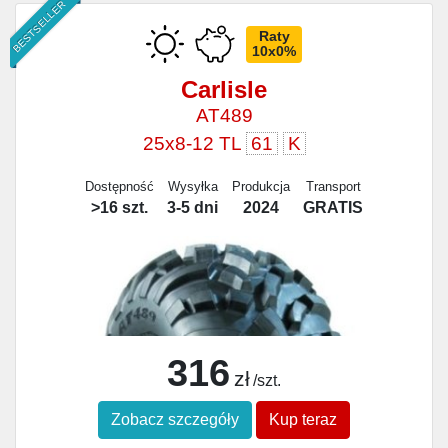
BESTSELLER
Raty
10x0%
Carlisle
AT489
25x8-12 TL
61
K
Dostępność
Wysyłka
Produkcja
Transport
>16 szt.
3-5 dni
2024
GRATIS
316
zł
/szt.
Zobacz szczegóły
Kup teraz