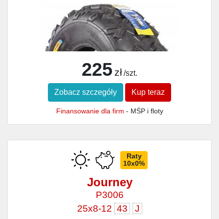
225
zł
/szt.
Zobacz szczegóły
Kup teraz
Finansowanie dla firm
- MŚP i floty
Raty
10x0%
Journey
P3006
25x8-12
43
J