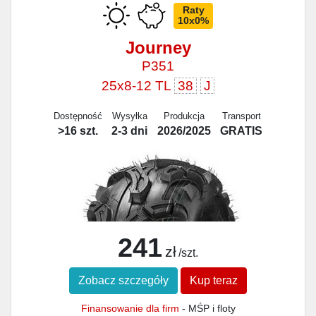
Raty
10x0%
Journey
P351
25x8-12 TL
38
J
Dostępność
Wysyłka
Produkcja
Transport
>16 szt.
2-3 dni
2026/2025
GRATIS
241
zł
/szt.
Zobacz szczegóły
Kup teraz
Finansowanie dla firm
- MŚP i floty