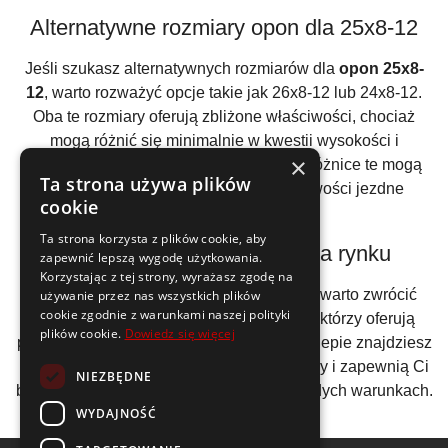
Alternatywne rozmiary opon dla 25x8-12
Jeśli szukasz alternatywnych rozmiarów dla
opon 25x8-
12
, warto rozważyć opcje takie jak 26x8-12 lub 24x8-12.
Oba te rozmiary oferują zbliżone właściwości, chociaż
mogą różnić się minimalnie w kwestii wysokości i
×
szerokości. Należy mieć na uwadze, że różnice te mogą
Ta strona używa plików
wpływać na komfort jazdy oraz właściwości jezdne
cookie
pojazdu.
Ta strona korzysta z plików cookie, aby
Najlepsze opony 25x8-12 na rynku
zapewnić lepszą wygodę użytkowania.
Korzystając z tej strony, wyrażasz zgodę na
Wybierając opony w rozmiarze
25x8-12
, warto zwrócić
używanie przez nas wszystkich plików
cookie zgodnie z warunkami naszej polityki
uwagę na renomowanych producentów, którzy oferują
plików cookie.
Dowiedz się więcej
produkty najwyższej jakości. W naszym sklepie znajdziesz
opony, które spełniają najwyższe standardy i zapewnią Ci
NIEZBĘDNE
bezpieczeństwo oraz wygodę jazdy w każdych warunkach.
WYDAJNOŚĆ