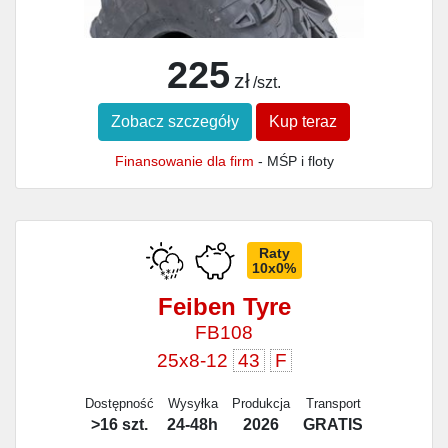
225
zł
/szt.
Zobacz szczegóły
Kup teraz
Finansowanie dla firm
- MŚP i floty
Raty
10x0%
Feiben Tyre
FB108
25x8-12
43
F
Dostępność
Wysyłka
Produkcja
Transport
>16 szt.
24-48h
2026
GRATIS