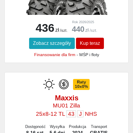
Rok 2026/2025
436
440
zł
zł
/szt.
/szt.
Zobacz szczegóły
Kup teraz
Finansowanie dla firm
- MŚP i floty
Raty
10x0%
Maxxis
MU01 Zilla
25x8-12 TL
43
J
NHS
Dostępność
Wysyłka
Produkcja
Transport
8-16 szt.
5-6 dni
2024
GRATIS