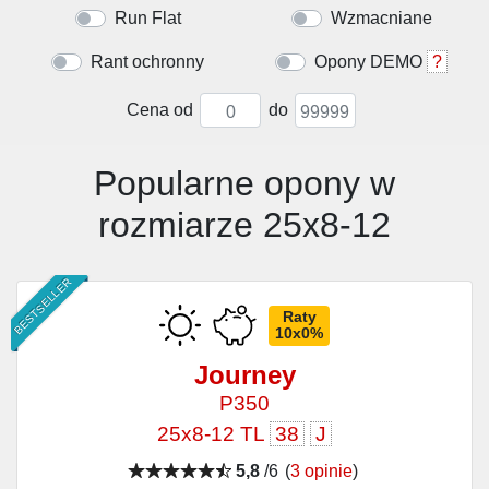
Run Flat
Wzmacniane
Rant ochronny
Opony DEMO
?
Cena od
do
Popularne opony w
rozmiarze 25x8-12
BESTSELLER
Raty
10x0%
Journey
P350
25x8-12 TL
38
J
5,8
/6
(
3 opinie
)