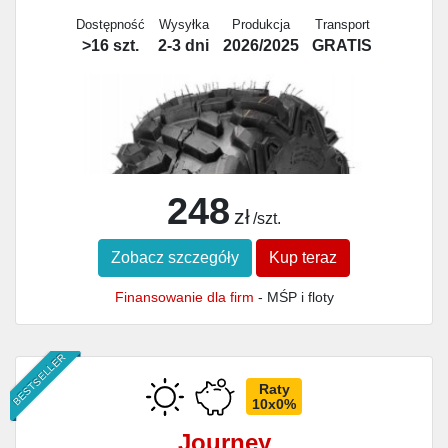
Dostępność
Wysyłka
Produkcja
Transport
>16 szt.
2-3 dni
2026/2025
GRATIS
248
zł
/szt.
Zobacz szczegóły
Kup teraz
Finansowanie dla firm
- MŚP i floty
BESTSELLER
Raty
10x0%
Journey