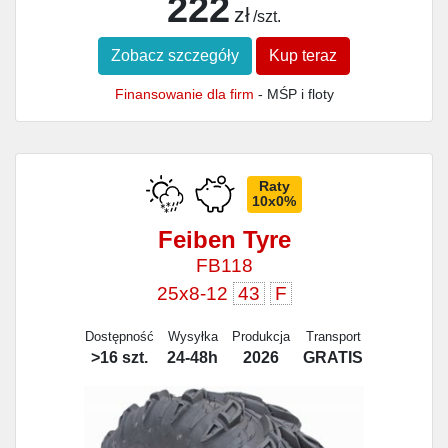
222
zł
/szt.
Zobacz szczegóły
Kup teraz
Finansowanie dla firm
- MŚP i floty
Raty
10x0%
Feiben Tyre
FB118
25x8-12
43
F
Dostępność
Wysyłka
Produkcja
Transport
>16 szt.
24-48h
2026
GRATIS