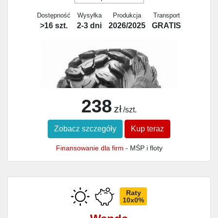
Dostępność
Wysyłka
Produkcja
Transport
>16 szt.
2-3 dni
2026/2025
GRATIS
238
zł
/szt.
Zobacz szczegóły
Kup teraz
Finansowanie dla firm
- MŚP i floty
Raty
10x0%