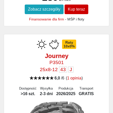
Zobacz szczegóły
Kup teraz
Finansowanie dla firm
- MŚP i floty
Raty
10x0%
Journey
P3501
25x8-12
43
J
6,0
/6
(
1 opinia
)
Dostępność
Wysyłka
Produkcja
Transport
>16 szt.
2-3 dni
2026/2025
GRATIS