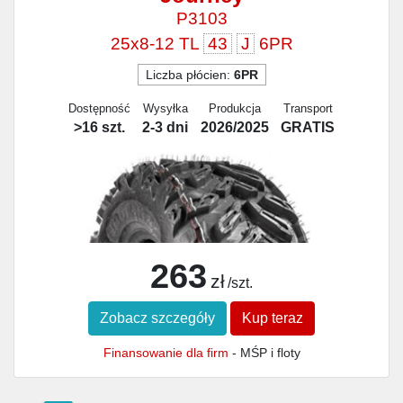
P3103
25x8-12 TL
43
J
6PR
Liczba płócien:
6PR
Dostępność
Wysyłka
Produkcja
Transport
>16 szt.
2-3 dni
2026/2025
GRATIS
263
zł
/szt.
Zobacz szczegóły
Kup teraz
Finansowanie dla firm
- MŚP i floty