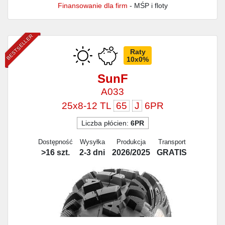
Finansowanie dla firm
- MŚP i floty
BESTSELLER
Raty
10x0%
SunF
A033
25x8-12 TL
65
J
6PR
Liczba płócien:
6PR
Dostępność
Wysyłka
Produkcja
Transport
>16 szt.
2-3 dni
2026/2025
GRATIS