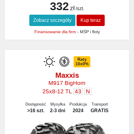
332
zł
/szt.
Zobacz szczegóły
Kup teraz
Finansowanie dla firm
- MŚP i floty
Raty
10x0%
Maxxis
M917 BigHorn
25x8-12 TL
43
N
Dostępność
Wysyłka
Produkcja
Transport
>16 szt.
2-3 dni
2024
GRATIS