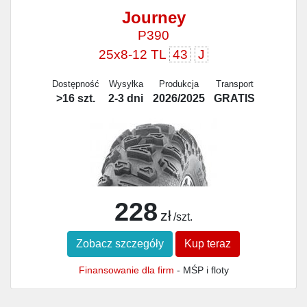
Journey
P390
25x8-12 TL
43
J
Dostępność
Wysyłka
Produkcja
Transport
>16 szt.
2-3 dni
2026/2025
GRATIS
228
zł
/szt.
Zobacz szczegóły
Kup teraz
Finansowanie dla firm
- MŚP i floty