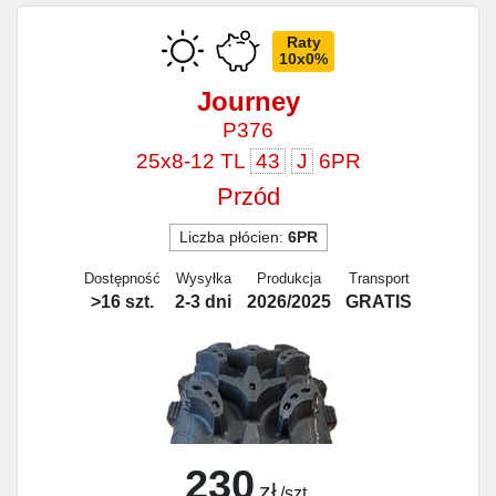
Raty
10x0%
Journey
P376
25x8-12 TL
43
J
6PR
Przód
Liczba płócien:
6PR
Dostępność
Wysyłka
Produkcja
Transport
>16 szt.
2-3 dni
2026/2025
GRATIS
230
zł
/szt.