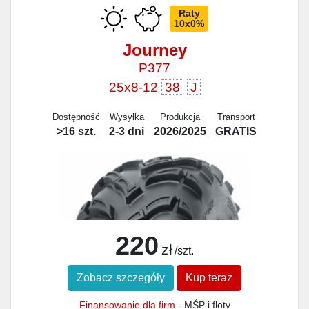
Raty
10x0%
Journey
P377
25x8-12
38
J
Dostępność
Wysyłka
Produkcja
Transport
>16 szt.
2-3 dni
2026/2025
GRATIS
220
zł
/szt.
Zobacz szczegóły
Kup teraz
Finansowanie dla firm
- MŚP i floty