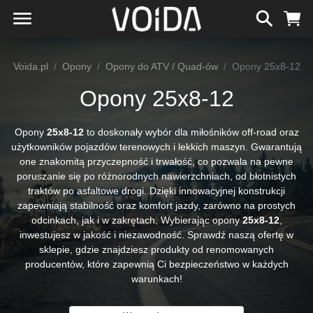
Voida.pl
Opony
Opony do ATV / Quad-ów
Opony 25x8-12
Opony 25x8-12
Opony
25x8-12
to doskonały wybór dla miłośników off-road oraz
użytkowników pojazdów terenowych i lekkich maszyn. Gwarantują
one znakomitą przyczepność i trwałość, co pozwala na pewne
poruszanie się po różnorodnych nawierzchniach, od błotnistych
traktów po asfaltowe drogi. Dzięki innowacyjnej konstrukcji
zapewniają stabilność oraz komfort jazdy, zarówno na prostych
odcinkach, jak i w zakrętach. Wybierając opony
25x8-12
,
inwestujesz w jakość i niezawodność. Sprawdź naszą ofertę w
sklepie, gdzie znajdziesz produkty od renomowanych
producentów, które zapewnią Ci bezpieczeństwo w każdych
warunkach!