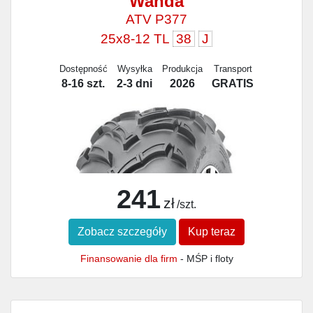
Wanda
ATV P377
25x8-12 TL
38
J
Dostępność
Wysyłka
Produkcja
Transport
8-16 szt.
2-3 dni
2026
GRATIS
241
zł
/szt.
Zobacz szczegóły
Kup teraz
Finansowanie dla firm
- MŚP i floty