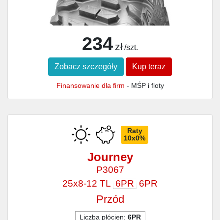
234
zł
/szt.
Zobacz szczegóły
Kup teraz
Finansowanie dla firm
- MŚP i floty
Raty
10x0%
Journey
P3067
25x8-12 TL
6PR
6PR
Przód
Liczba płócien:
6PR