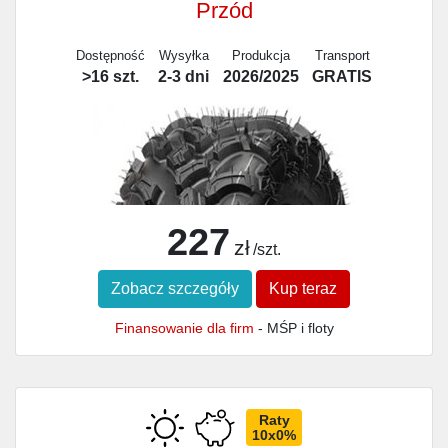
Przód
Dostępność
Wysyłka
Produkcja
Transport
>16 szt.
2-3 dni
2026/2025
GRATIS
227
zł
/szt.
Zobacz szczegóły
Kup teraz
Finansowanie dla firm
- MŚP i floty
Raty
10x0%