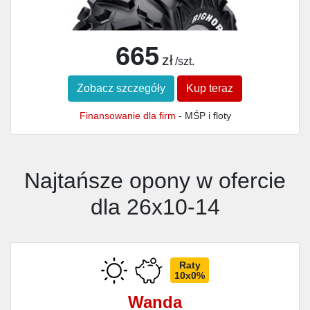
665
zł
/szt.
Zobacz szczegóły
Kup teraz
Finansowanie dla firm
- MŚP i floty
Najtańsze opony w ofercie
dla 26x10-14
Raty
10x0%
Wanda