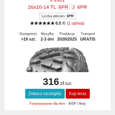
26x10-14 TL
6PR
J
6PR
Liczba płócien:
6PR
6,0
/6
(
1 opinia
)
Dostępność
Wysyłka
Produkcja
Transport
>16 szt.
2-3 dni
2026/2025
GRATIS
316
zł
/szt.
Zobacz szczegóły
Kup teraz
Finansowanie dla firm
- MŚP i floty