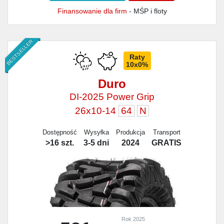
Finansowanie dla firm
- MŚP i floty
BESTSELLER
Raty
10x0%
Duro
DI-2025 Power Grip
26x10-14
64
N
Dostępność
Wysyłka
Produkcja
Transport
>16 szt.
3-5 dni
2024
GRATIS
Rok 2025