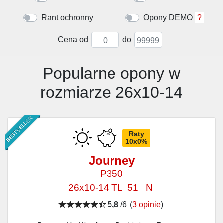
Rant ochronny
Opony DEMO
?
Cena od
do
Popularne opony w
rozmiarze 26x10-14
BESTSELLER
Raty
10x0%
Journey
P350
26x10-14 TL
51
N
5,8
/6
(
3 opinie
)