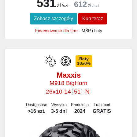
531
612
zł
zł
/szt.
/szt.
Zobacz szczegóły
Kup teraz
Finansowanie dla firm
- MŚP i floty
Raty
10x0%
Maxxis
M918 BigHorn
26x10-14
51
N
Dostępność
Wysyłka
Produkcja
Transport
>16 szt.
3-5 dni
2024
GRATIS