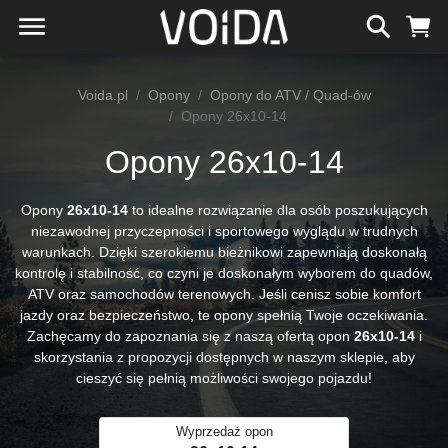
Voida.pl
Opony
Opony do ATV / Quad-ów
Opony 26x10-14
Opony 26x10-14
Opony
26x10-14
to idealne rozwiązanie dla osób poszukujących
niezawodnej przyczepności i sportowego wyglądu w trudnych
warunkach. Dzięki szerokiemu bieżnikowi zapewniają doskonałą
kontrolę i stabilność, co czyni je doskonałym wyborem do quadów,
ATV oraz samochodów terenowych. Jeśli cenisz sobie komfort
jazdy oraz bezpieczeństwo, te opony spełnią Twoje oczekiwania.
Zachęcamy do zapoznania się z naszą ofertą opon
26x10-14
i
skorzystania z propozycji dostępnych w naszym sklepie, aby
cieszyć się pełnią możliwości swojego pojazdu!
Wyprzedaż opon