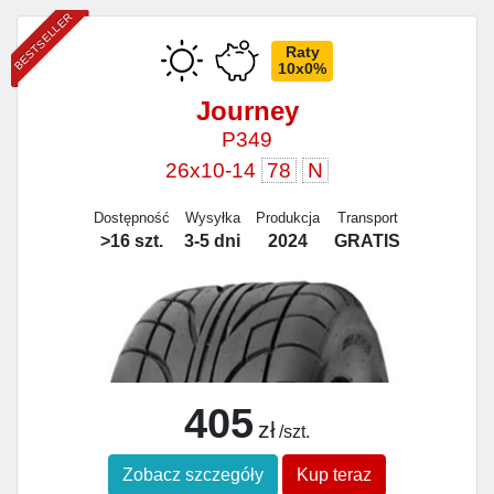
BESTSELLER
Raty
10x0%
Journey
P349
26x10-14
78
N
Dostępność
Wysyłka
Produkcja
Transport
>16 szt.
3-5 dni
2024
GRATIS
405
zł
/szt.
Zobacz szczegóły
Kup teraz