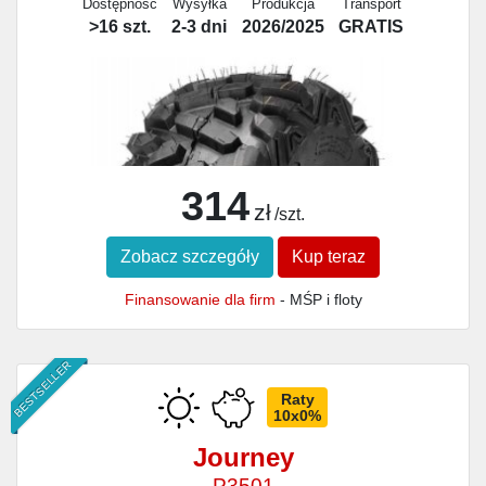
Dostępność
Wysyłka
Produkcja
Transport
>16 szt.
2-3 dni
2026/2025
GRATIS
314
zł
/szt.
Zobacz szczegóły
Kup teraz
Finansowanie dla firm
- MŚP i floty
BESTSELLER
Raty
10x0%
Journey
P3501