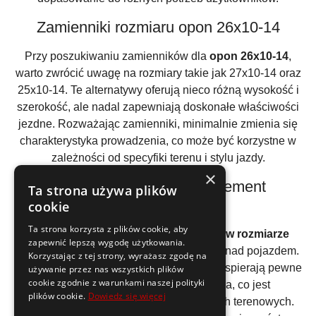
Zamienniki rozmiaru opon 26x10-14
Przy poszukiwaniu zamienników dla
opon 26x10-14
,
warto zwrócić uwagę na rozmiary takie jak 27x10-14 oraz
25x10-14. Te alternatywy oferują nieco różną wysokość i
szerokość, ale nadal zapewniają doskonałe właściwości
jezdne. Rozważając zamienniki, minimalnie zmienia się
charakterystyka prowadzenia, co może być korzystne w
zależności od specyfiki terenu i stylu jazdy.
×
Rozmiar 26x10-14 jako element
Ta strona używa plików
bezpieczeństwa
cookie
Ta strona korzysta z plików cookie, aby
Bezpieczeństwo to podstawa, a
opony w rozmiarze
zapewnić lepszą wygodę użytkowania.
26x10-14
gwarantują doskonałą kontrolę nad pojazdem.
Korzystając z tej strony, wyrażasz zgodę na
Szeroki bieżnik i zoptymalizowany profil wspierają pewne
używanie przez nas wszystkich plików
cookie zgodnie z warunkami naszej polityki
hamowanie oraz precyzję sterowania, co jest
plików cookie.
Dowiedz się więcej
niezastąpione w trudniejszych warunkach terenowych.