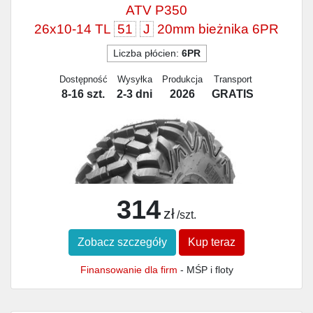
ATV P350
26x10-14 TL
51
J
20mm bieżnika 6PR
Liczba płócien:
6PR
Dostępność
Wysyłka
Produkcja
Transport
8-16 szt.
2-3 dni
2026
GRATIS
314
zł
/szt.
Zobacz szczegóły
Kup teraz
Finansowanie dla firm
- MŚP i floty