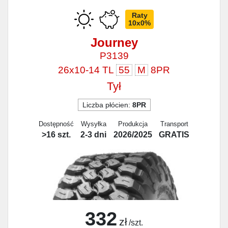
Raty
10x0%
Journey
P3139
26x10-14 TL
55
M
8PR
Tył
Liczba płócien:
8PR
Dostępność
Wysyłka
Produkcja
Transport
>16 szt.
2-3 dni
2026/2025
GRATIS
332
zł
/szt.