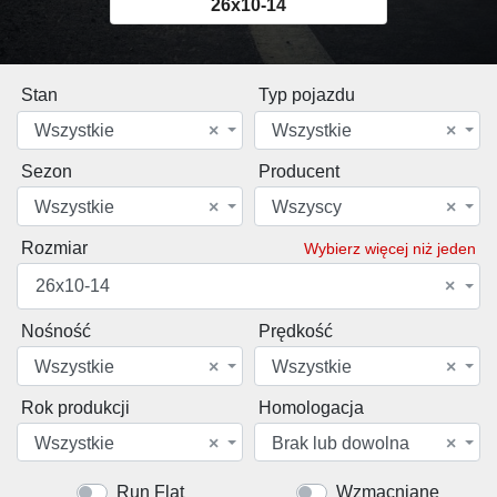
26x10-14
Stan
Typ pojazdu
Wszystkie
×
Wszystkie
×
Sezon
Producent
Wszystkie
×
Wszyscy
×
Rozmiar
Wybierz więcej niż jeden
26x10-14
×
Nośność
Prędkość
Wszystkie
×
Wszystkie
×
Rok produkcji
Homologacja
Wszystkie
×
Brak lub dowolna
×
Run Flat
Wzmacniane