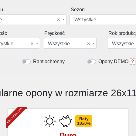
du
Sezon
e
×
Wszystkie
ość
Prędkość
Rok produkcj
ystkie
×
Wszystkie
×
Wszystkie
Rant ochronny
Opony DEMO
?
larne opony w rozmiarze 26x1
BESTSELLER
Raty
10x0%
Duro