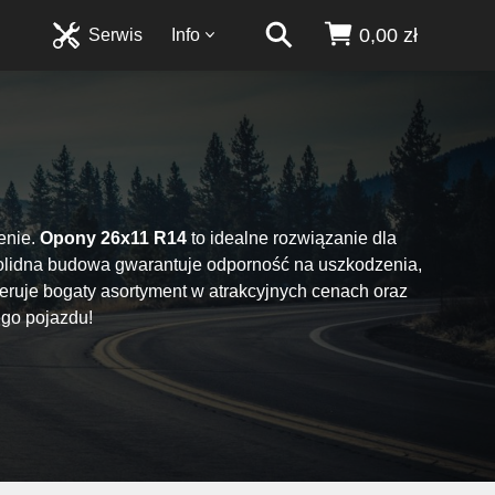
0,00 zł
Serwis
Info
enie.
Opony 26x11 R14
to idealne rozwiązanie dla
solidna budowa gwarantuje odporność na uszkodzenia,
feruje bogaty asortyment w atrakcyjnych cenach oraz
ego pojazdu!