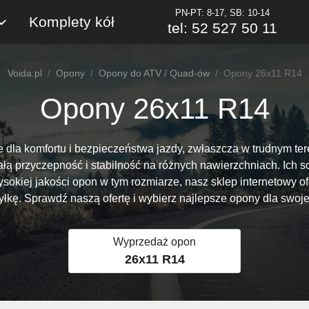
PN-PT: 8-17, SB: 10-14
Komplety kół
tel: 52 527 50 11
Voida.pl
Opony
Opony do ATV / Quad-ów
Opony 26x11 R14
Opony 26x11 R14
la komfortu i bezpieczeństwa jazdy, zwłaszcza w trudnym ter
ą przyczepność i stabilność na różnych nawierzchniach. Ich 
okiej jakości opon w tym rozmiarze, nasz sklep internetowy o
łkę. Sprawdź naszą ofertę i wybierz najlepsze opony dla swoj
Wyprzedaż opon
26x11 R14