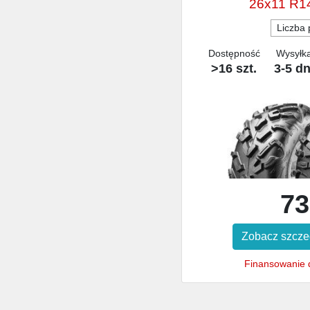
26x11 R1
Liczba 
Dostępność
Wysyłk
>16 szt.
3-5 dn
73
Zobacz szcze
Finansowanie d