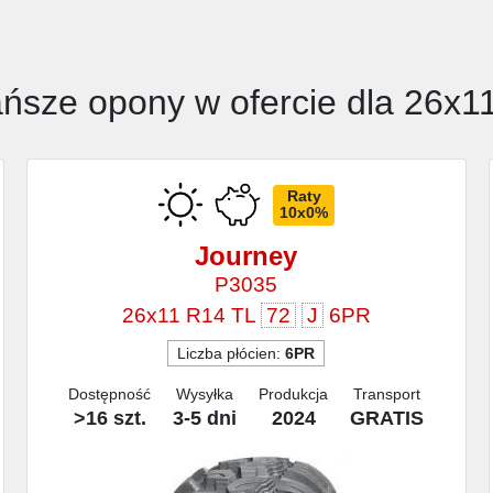
ańsze opony w ofercie dla 26x1
Raty
10x0%
Journey
P3035
26x11 R14 TL
72
J
6PR
Liczba płócien:
6PR
Dostępność
Wysyłka
Produkcja
Transport
>16 szt.
3-5 dni
2024
GRATIS