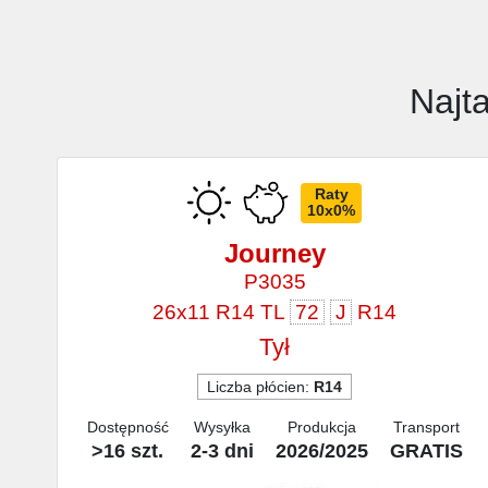
Najt
Raty
10x0%
Journey
P3035
26x11 R14 TL
72
J
R14
Tył
Liczba płócien:
R14
Dostępność
Wysyłka
Produkcja
Transport
>16 szt.
2-3 dni
2026/2025
GRATIS