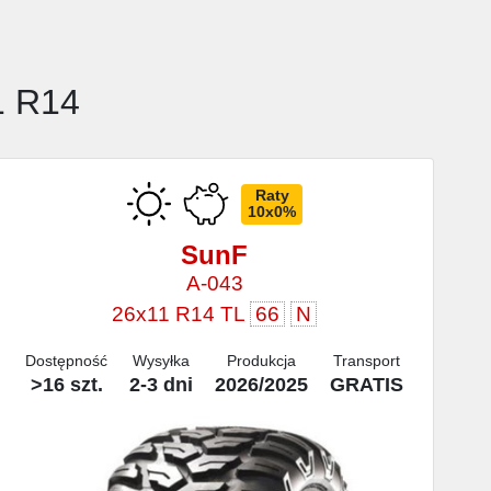
1 R14
Raty
10x0%
SunF
A-043
26x11 R14 TL
66
N
Dostępność
Wysyłka
Produkcja
Transport
>16 szt.
2-3 dni
2026/2025
GRATIS