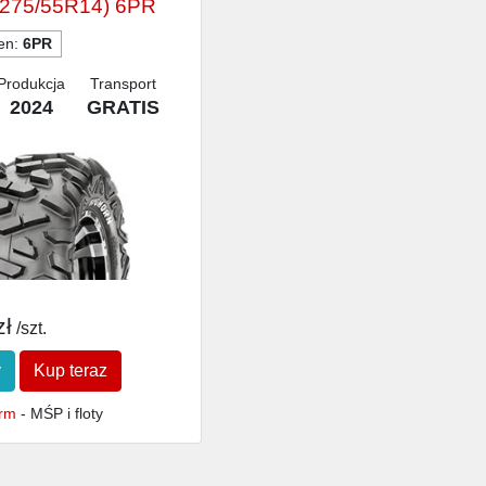
275/55R14) 6PR
ien:
6PR
Produkcja
Transport
2024
GRATIS
zł
/szt.
y
Kup teraz
irm
- MŚP i floty