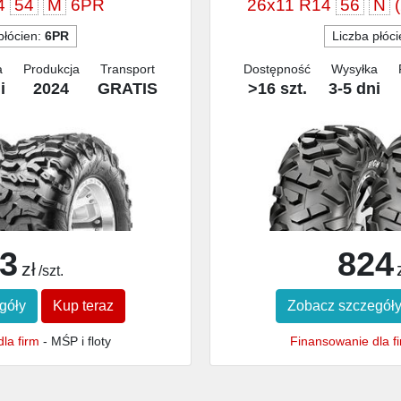
4
54
M
6PR
26x11 R14
56
N
(
płócien:
6PR
Liczba płóc
a
Produkcja
Transport
Dostępność
Wysyłka
i
2024
GRATIS
>16 szt.
3-5 dni
3
824
zł
/szt.
góły
Kup teraz
Zobacz szczegół
la firm
- MŚP i floty
Finansowanie dla f