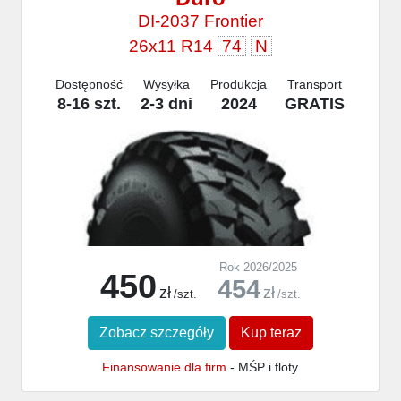
DI-2037 Frontier
26x11 R14
74
N
Dostępność
Wysyłka
Produkcja
Transport
8-16 szt.
2-3 dni
2024
GRATIS
Rok 2026/2025
450
454
zł
zł
/szt.
/szt.
Zobacz szczegóły
Kup teraz
Finansowanie dla firm
- MŚP i floty