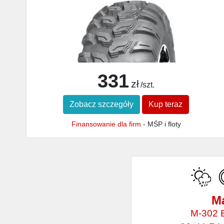
331
zł
/szt.
Zobacz szczegóły
Kup teraz
Finansowanie dla firm
- MŚP i floty
M
M-302 B