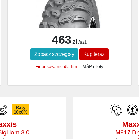
463
zł
/szt.
Zobacz szczegóły
Kup teraz
Finansowanie dla firm
- MŚP i floty
Raty
10x0%
axxis
Maxx
igHorn 3.0
M917 Bi