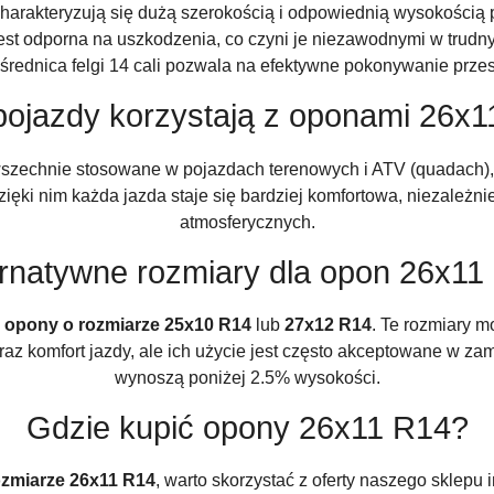
harakteryzują się dużą szerokością i odpowiednią wysokością pr
 jest odporna na uszkodzenia, co czyni je niezawodnymi w tru
średnica felgi 14 cali pozwala na efektywne pokonywanie prze
pojazdy korzystają z oponami 26x
zechnie stosowane w pojazdach terenowych i ATV (quadach), g
ęki nim każda jazda staje się bardziej komfortowa, niezależn
atmosferycznych.
ernatywne rozmiary dla opon 26x11
ż
opony o rozmiarze 25x10 R14
lub
27x12 R14
. Te rozmiary m
z komfort jazdy, ale ich użycie jest często akceptowane w za
wynoszą poniżej 2.5% wysokości.
Gdzie kupić opony 26x11 R14?
zmiarze 26x11 R14
, warto skorzystać z oferty naszego sklep