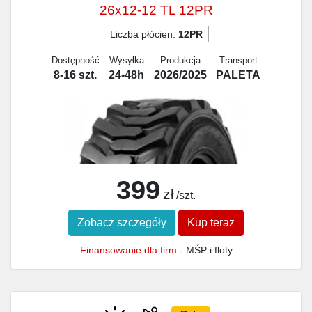
26x12-12 TL 12PR
Liczba płócien:
12PR
Dostępność
Wysyłka
Produkcja
Transport
8-16 szt.
24-48h
2026/2025
PALETA
399
zł
/szt.
Zobacz szczegóły
Kup teraz
Finansowanie dla firm
- MŚP i floty