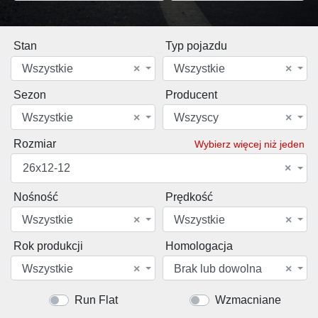
Stan
Typ pojazdu
Wszystkie
×
Wszystkie
×
Sezon
Producent
Wszystkie
×
Wszyscy
×
Rozmiar
Wybierz więcej niż jeden
26x12-12
×
Nośność
Prędkość
Wszystkie
×
Wszystkie
×
Rok produkcji
Homologacja
Wszystkie
×
Brak lub dowolna
×
Run Flat
Wzmacniane