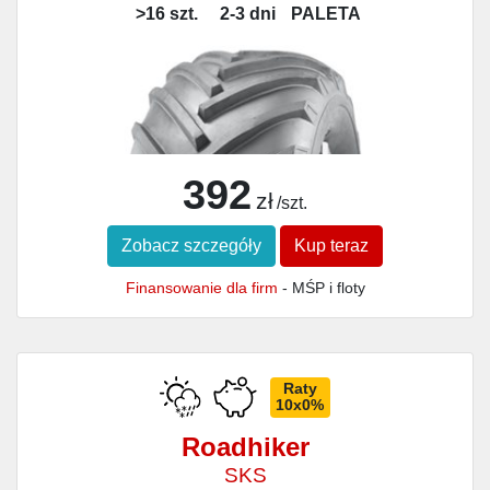
>16 szt.
2-3 dni
PALETA
392
zł
/szt.
Zobacz szczegóły
Kup teraz
Finansowanie dla firm
- MŚP i floty
Raty
10x0%
Roadhiker
SKS