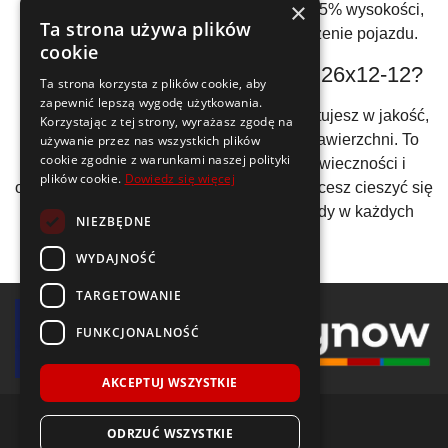
×
odchylenie nie powinno przekraczać +/-2.5% wysokości,
Ta strona używa plików
aby nie wpływać negatywnie na prowadzenie pojazdu.
cookie
Dlaczego warto wybrać opony 26x12-12?
Ta strona korzysta z plików cookie, aby
zapewnić lepszą wygodę użytkowania.
Decydując się na
opony 26x12-12
, inwestujesz w jakość,
Korzystając z tej strony, wyrażasz zgodę na
trwałość oraz niezawodność na każdej nawierzchni. To
używanie przez nas wszystkich plików
cookie zgodnie z warunkami naszej polityki
opony zaprojektowane z myślą o długowieczności i
plików cookie.
Dowiedz się więcej
optymalnej wydajności. Wybierz je, jeśli chcesz cieszyć się
pewnością prowadzenia i komfortem jazdy w każdych
NIEZBĘDNE
warunkach.
WYDAJNOŚĆ
TARGETOWANIE
FUNKCJONALNOŚĆ
AKCEPTUJ WSZYSTKIE
ODRZUĆ WSZYSTKIE