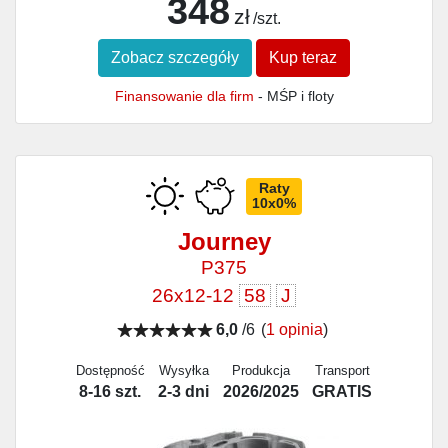
348
zł
/szt.
Zobacz szczegóły
Kup teraz
Finansowanie dla firm
- MŚP i floty
Raty
10x0%
Journey
P375
26x12-12
58
J
6,0
/6
(
1 opinia
)
Dostępność
Wysyłka
Produkcja
Transport
8-16 szt.
2-3 dni
2026/2025
GRATIS