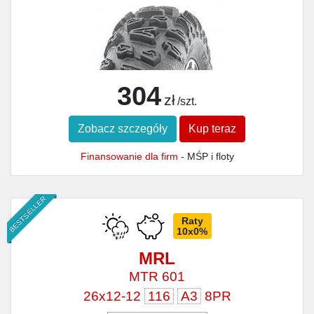
304
zł
/szt.
Zobacz szczegóły
Kup teraz
Finansowanie dla firm
- MŚP i floty
BESTSELLER
Raty
10x0%
MRL
MTR 601
26x12-12
116
A3
8PR