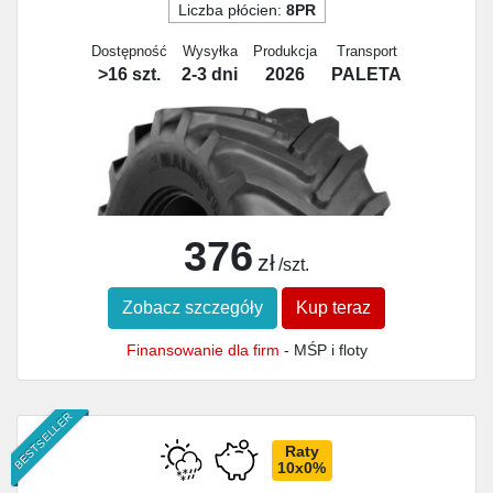
Liczba płócien:
8PR
Dostępność
Wysyłka
Produkcja
Transport
>16 szt.
2-3 dni
2026
PALETA
376
zł
/szt.
Zobacz szczegóły
Kup teraz
Finansowanie dla firm
- MŚP i floty
BESTSELLER
Raty
10x0%