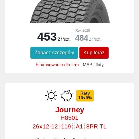
Rok 2025
453
484
zł
zł
/szt.
/szt.
Zobacz szczegóły
Kup teraz
Finansowanie dla firm
- MŚP i floty
Raty
10x0%
Journey
H8501
26x12-12
119
A1
8PR TL