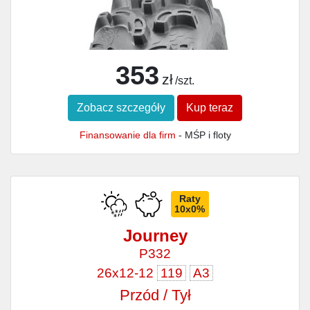
353
zł
/szt.
Zobacz szczegóły
Kup teraz
Finansowanie dla firm
- MŚP i floty
Raty
10x0%
Journey
P332
26x12-12
119
A3
Przód / Tył