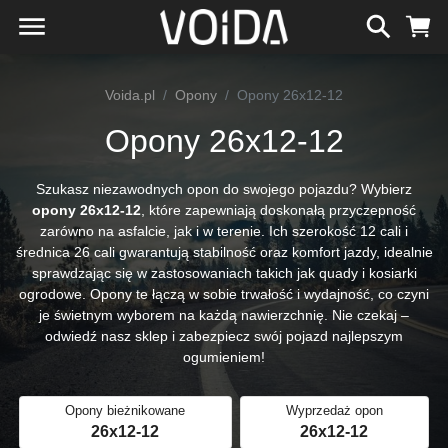
Voida.pl
Opony
Opony 26x12-12
Opony 26x12-12
Szukasz niezawodnych opon do swojego pojazdu? Wybierz
opony 26x12-12
, które zapewniają doskonałą przyczepność
zarówno na asfalcie, jak i w terenie. Ich szerokość 12 cali i
średnica 26 cali gwarantują stabilność oraz komfort jazdy, idealnie
sprawdzając się w zastosowaniach takich jak quady i kosiarki
ogrodowe. Opony te łączą w sobie trwałość i wydajność, co czyni
je świetnym wyborem na każdą nawierzchnię. Nie czekaj –
odwiedź nasz sklep i zabezpiecz swój pojazd najlepszym
ogumieniem!
Opony bieżnikowane
Wyprzedaż opon
26x12-12
26x12-12