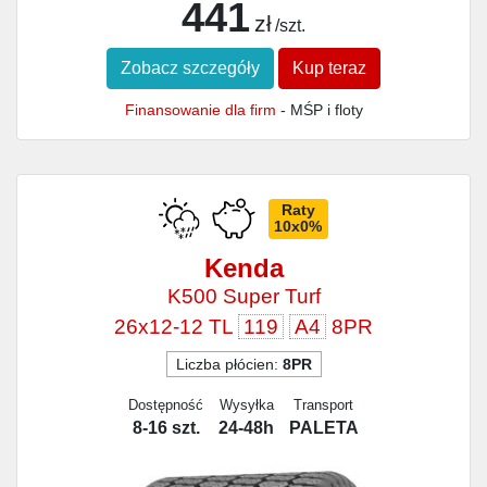
441
zł
/szt.
Zobacz szczegóły
Kup teraz
Finansowanie dla firm
- MŚP i floty
Raty
10x0%
Kenda
K500 Super Turf
26x12-12 TL
119
A4
8PR
Liczba płócien:
8PR
Dostępność
Wysyłka
Transport
8-16 szt.
24-48h
PALETA