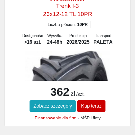
Trenk I-3
26x12-12 TL 10PR
Liczba płócien:
10PR
Dostępność
Wysyłka
Produkcja
Transport
>16 szt.
24-48h
2026/2025
PALETA
362
zł
/szt.
Zobacz szczegóły
Kup teraz
Finansowanie dla firm
- MŚP i floty