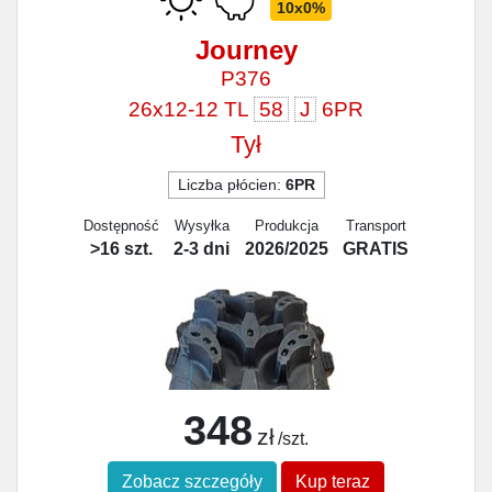
10x0%
Journey
P376
26x12-12 TL
58
J
6PR
Tył
Liczba płócien:
6PR
Dostępność
Wysyłka
Produkcja
Transport
>16 szt.
2-3 dni
2026/2025
GRATIS
348
zł
/szt.
Zobacz szczegóły
Kup teraz