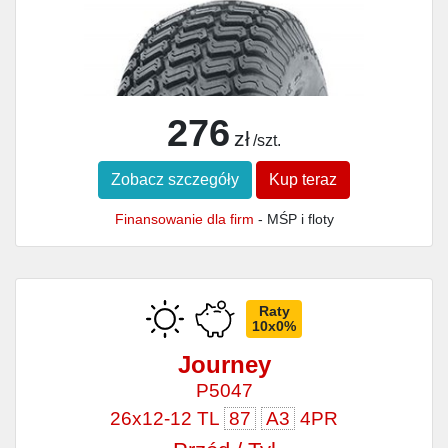
276
zł
/szt.
Zobacz szczegóły
Kup teraz
Finansowanie dla firm
- MŚP i floty
Raty
10x0%
Journey
P5047
26x12-12 TL
87
A3
4PR