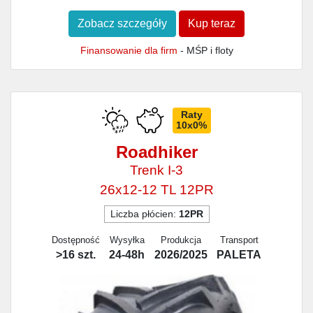
Zobacz szczegóły
Kup teraz
Finansowanie dla firm
- MŚP i floty
Raty
10x0%
Roadhiker
Trenk I-3
26x12-12 TL 12PR
Liczba płócien:
12PR
Dostępność
Wysyłka
Produkcja
Transport
>16 szt.
24-48h
2026/2025
PALETA