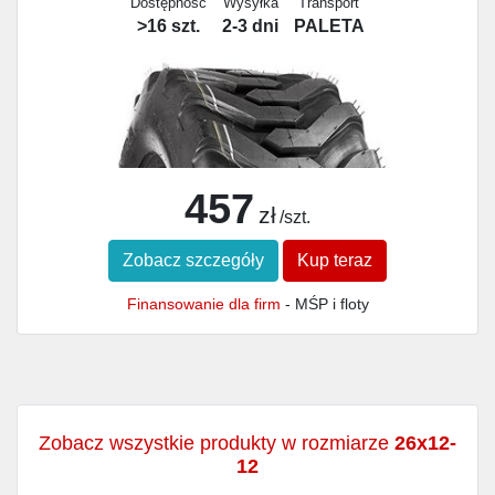
Dostępność
Wysyłka
Transport
>16 szt.
2-3 dni
PALETA
457
zł
/szt.
Zobacz szczegóły
Kup teraz
Finansowanie dla firm
- MŚP i floty
Zobacz wszystkie produkty w rozmiarze
26x12-
12