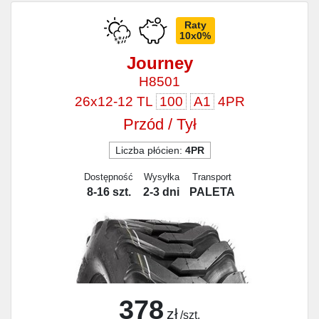
Raty
10x0%
Journey
H8501
26x12-12 TL
100
A1
4PR
Przód / Tył
Liczba płócien:
4PR
Dostępność
Wysyłka
Transport
8-16 szt.
2-3 dni
PALETA
378
zł
/szt.