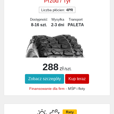
Przód / Tył
Liczba płócien:
4PR
Dostępność
Wysyłka
Transport
8-16 szt.
2-3 dni
PALETA
288
zł
/szt.
Zobacz szczegóły
Kup teraz
Finansowanie dla firm
- MŚP i floty
Raty