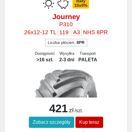
Raty
10x0%
Journey
P310
26x12-12 TL
119
A3
NHS 8PR
Liczba płócien:
8PR
Dostępność
Wysyłka
Transport
>16 szt.
2-3 dni
PALETA
421
zł
/szt.
Zobacz szczegóły
Kup teraz