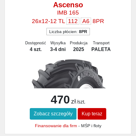
Ascenso
IMB 165
26x12-12 TL
112
A6
8PR
Liczba płócien:
8PR
Dostępność
Wysyłka
Produkcja
Transport
4 szt.
3-4 dni
2025
PALETA
470
zł
/szt.
Zobacz szczegóły
Kup teraz
Finansowanie dla firm
- MŚP i floty