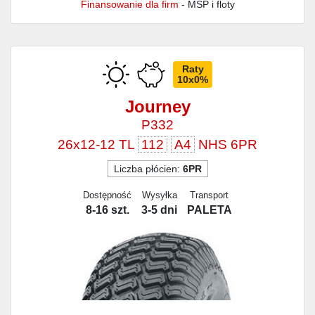
Finansowanie dla firm
- MŚP i floty
Raty
10x0%
Journey
P332
26x12-12 TL
112
A4
NHS 6PR
Liczba płócien:
6PR
Dostępność
Wysyłka
Transport
8-16 szt.
3-5 dni
PALETA