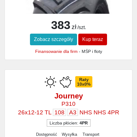
383
zł
/szt.
Zobacz szczegóły
Kup teraz
Finansowanie dla firm
- MŚP i floty
Raty
10x0%
Journey
P310
26x12-12 TL
108
A3
NHS NHS 4PR
Liczba płócien:
4PR
Dostępność
Wysyłka
Transport