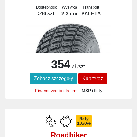
Dostępność
Wysyłka
Transport
>16 szt.
2-3 dni
PALETA
354
zł
/szt.
Zobacz szczegóły
Kup teraz
Finansowanie dla firm
- MŚP i floty
Raty
10x0%
Roadhiker