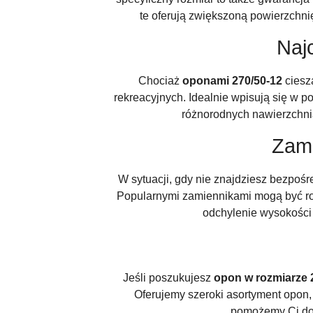
te oferują zwiększoną powierzchni
Naj
Chociaż
oponami 270/50-12
ciesz
rekreacyjnych. Idealnie wpisują się w 
różnorodnych nawierzchnia
Zami
W sytuacji, gdy nie znajdziesz bezpo
Popularnymi zamiennikami mogą być roz
odchylenie wysokości
Jeśli poszukujesz
opon w rozmiarze 
Oferujemy szeroki asortyment opon,
pomożemy Ci dok