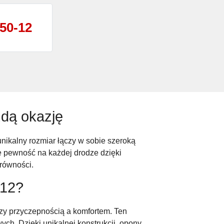
/50-12
dą okazję
unikalny rozmiar łączy w sobie szeroką
e pewność na każdej drodze dzięki
równości.
-12?
y przyczepnością a komfortem. Ten
h. Dzięki unikalnej konstrukcji, opony