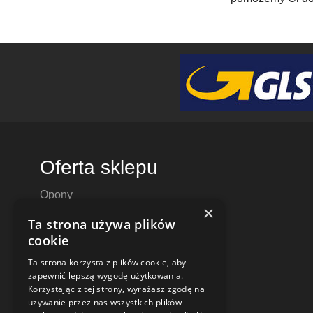
Oferta sklepu
Opony
×
Felgi aluminiowe
Ta strona używa plików
Felgi stalowe
cookie
Alufelgi
Ta strona korzysta z plików cookie, aby
Komplety kół
zapewnić lepszą wygodę użytkowania.
Dętki motocyklowe i do skuterów
Korzystając z tej strony, wyrażasz zgodę na
używanie przez nas wszystkich plików
Czujniki ciśnienia TPMS