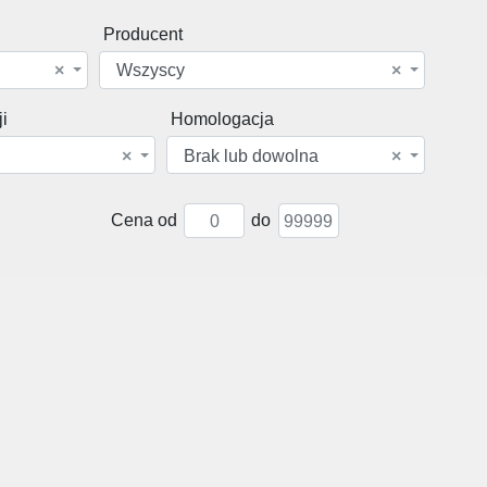
Producent
×
Wszyscy
×
i
Homologacja
×
Brak lub dowolna
×
Cena od
do