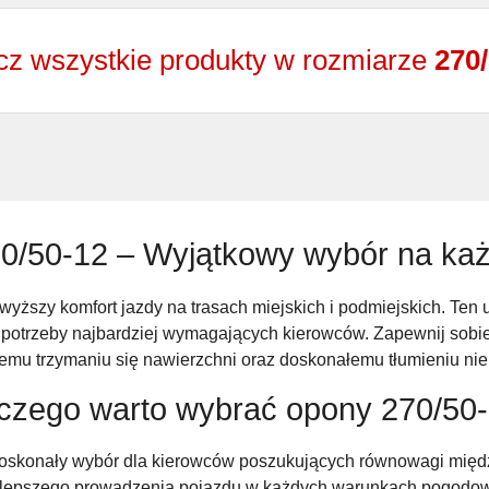
z wszystkie produkty w rozmiarze
270
0/50-12 – Wyjątkowy wybór na każ
jwyższy komfort jazdy na trasach miejskich i podmiejskich. Ten 
 potrzeby najbardziej wymagających kierowców. Zapewnij sobi
emu trzymaniu się nawierzchni oraz doskonałemu tłumieniu nie
czego warto wybrać opony 270/50
oskonały wybór dla kierowców poszukujących równowagi międz
a lepszego prowadzenia pojazdu w każdych warunkach pogodowyc