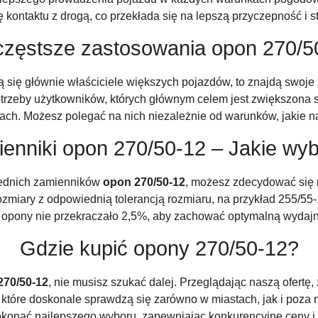
ę kontaktu z drogą, co przekłada się na lepszą przyczepność i
częstsze zastosowania opon 270/5
ą się głównie właściciele większych pojazdów, to znajdą swoj
potrzeby użytkowników, których głównym celem jest zwiększona s
ch. Możesz polegać na nich niezależnie od warunków, jakie n
enniki opon 270/50-12 – Jakie wy
średnich zamienników
opon 270/50-12
, możesz zdecydować się 
miary z odpowiednią tolerancją rozmiaru, na przykład 255/55-1
 opony nie przekraczało 2,5%, aby zachować optymalną wydajn
Gdzie kupić opony 270/50-12?
270/50-12
, nie musisz szukać dalej. Przeglądając naszą ofertę,
 które doskonale sprawdzą się zarówno w miastach, jak i poza
onać najlepszego wyboru, zapewniając konkurencyjne ceny i