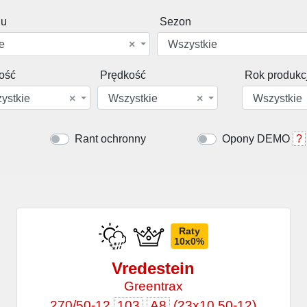
du
Sezon
e
×
Wszystkie
ość
Prędkość
Rok produkcj
ystkie
×
Wszystkie
×
Wszystkie
Rant ochronny
Opony DEMO
?
Raty
10x0%
Vredestein
Greentrax
270/50-12
103
A8
(23x10.50-12)