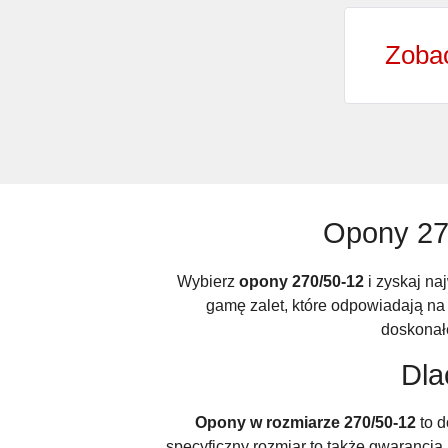
Zobac
Opony 27
Wybierz
opony 270/50-12
i zyskaj na
gamę zalet, które odpowiadają na
doskonał
Dla
Opony w rozmiarze 270/50-12
to d
specyficzny rozmiar to także gwarancj