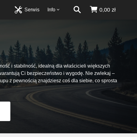
0,00 zł
Serwis
Info
ość i stabilność, idealną dla właścicieli większych
warantują Ci bezpieczeństwo i wygodę. Nie zwlekaj –
pu z pewnością znajdziesz coś dla siebie, co sprosta