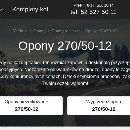
PN-PT: 8-17, SB: 10-14
Komplety kół
tel: 52 527 50 11
Voida.pl
Opony
Opony rolnicze
Opony 270/50-12
Opony 270/50-12
zdy na każdej trasie. Ten rozmiar zapewnia doskonałą przyczepn
ekreacyjnych. Niezależnie od warunków na drodze, opony te zag
12
w konkurencyjnych cenach. Dzięki szybkiemu procesowi zaku
Twoim oczekiwaniom!
Opony bieżnikowane
Wyprzedaż opon
270/50-12
270/50-12