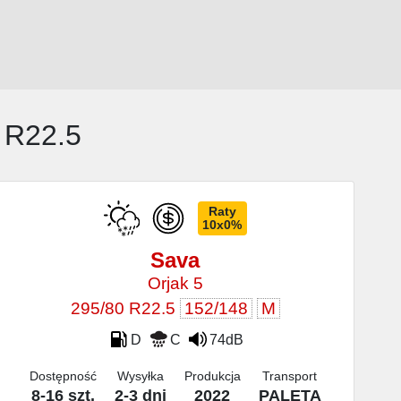
 R22.5
Raty
10x0%
Sava
Orjak 5
295/80 R22.5
152/148
M
D
C
74dB
Dostępność
Wysyłka
Produkcja
Transport
8-16 szt.
2-3 dni
2022
PALETA