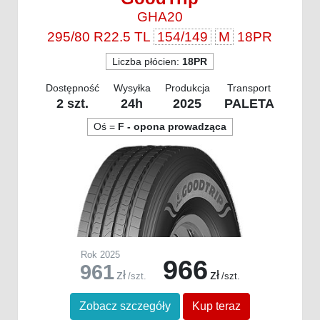
GHA20
295/80 R22.5 TL
154/149
M
18PR
Liczba płócien:
18PR
Dostępność
Wysyłka
Produkcja
Transport
2 szt.
24h
2025
PALETA
Oś =
F - opona prowadząca
Rok 2025
966
961
zł
zł
/szt.
/szt.
Zobacz szczegóły
Kup teraz