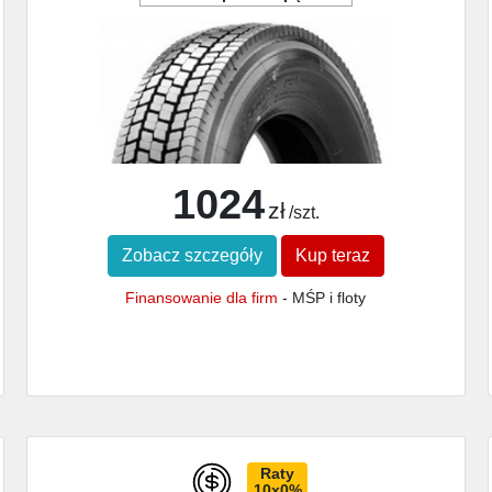
1024
zł
/szt.
Zobacz szczegóły
Kup teraz
Finansowanie dla firm
- MŚP i floty
Raty
10x0%