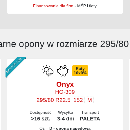
Finansowanie dla firm
- MŚP i floty
arne opony w rozmiarze 295/80
BESTSELLER
Raty
10x0%
Onyx
HO-309
295/80 R22.5
152
M
Dostępność
Wysyłka
Transport
>16 szt.
3-4 dni
PALETA
Oś =
D - opona napędowa