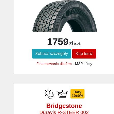
1759
zł
/szt.
Zobacz szczegóły
Kup teraz
Finansowanie dla firm
- MŚP i floty
Raty
10x0%
Bridgestone
Duravis R-STEER 002