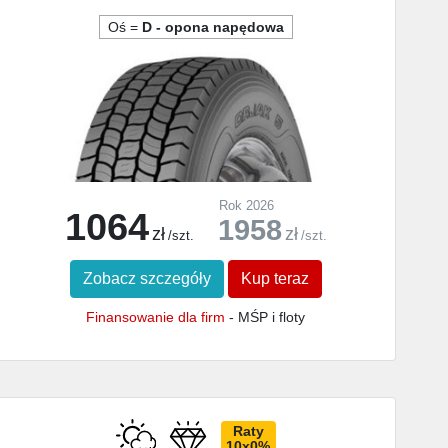
Oś =
D - opona napędowa
Rok 2026
1064
1958
zł
zł
/szt.
/szt.
Zobacz szczegóły
Kup teraz
Finansowanie dla firm
- MŚP i floty
Raty
10x0%