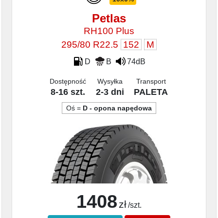
Petlas
RH100 Plus
295/80 R22.5
152
M
D
B
74dB
Dostępność
Wysyłka
Transport
8-16 szt.
2-3 dni
PALETA
Oś =
D - opona napędowa
1408
zł
/szt.