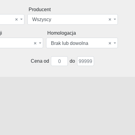
Producent
×
Wszyscy
×
i
Homologacja
×
Brak lub dowolna
×
Cena od
do