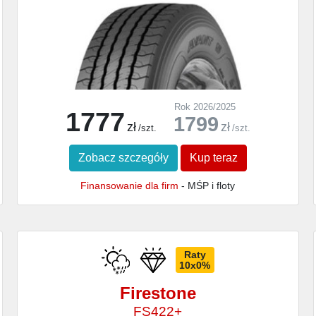
Rok 2026/2025
1777
1799
zł
zł
/szt.
/szt.
Zobacz szczegóły
Kup teraz
Finansowanie dla firm
- MŚP i floty
Raty
10x0%
Firestone
FS422+