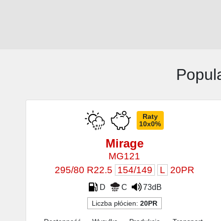
Popul
Raty
10x0%
Mirage
MG121
295/80 R22.5
154/149
L
20PR
D
C
73dB
Liczba płócien:
20PR