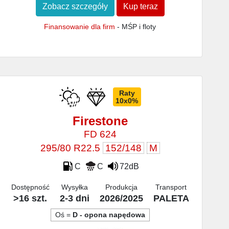
Zobacz szczegóły
Kup teraz
Finansowanie dla firm
- MŚP i floty
Raty
10x0%
Firestone
FD 624
295/80 R22.5
152/148
M
C
C
72dB
Dostępność
Wysyłka
Produkcja
Transport
>16 szt.
2-3 dni
2026/2025
PALETA
Oś =
D - opona napędowa