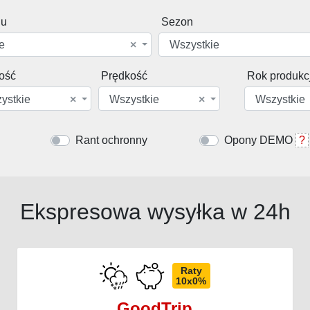
du
Sezon
e
×
Wszystkie
ość
Prędkość
Rok produkcj
ystkie
×
Wszystkie
×
Wszystkie
Rant ochronny
Opony DEMO
?
Ekspresowa wysyłka w 24h
Raty
10x0%
GoodTrip