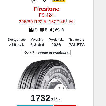
Firestone
FS 424
295/80 R22.5
152/148
M
C
B
69dB
Dostępność
Wysyłka
Produkcja
Transport
>16 szt.
2-3 dni
2026
PALETA
Oś =
F - opona prowadząca
1732
zł
/szt.