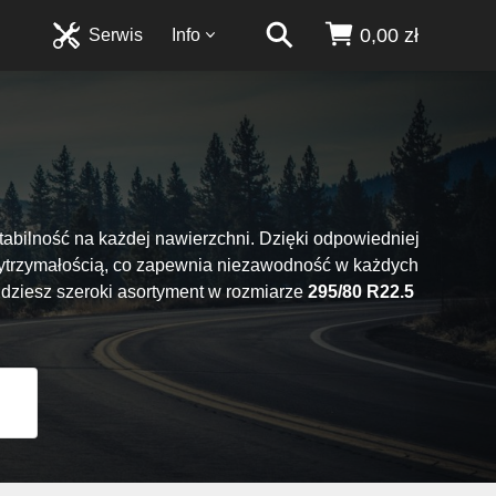
0,00 zł
Serwis
Info
abilność na każdej nawierzchni. Dzięki odpowiedniej
ą wytrzymałością, co zapewnia niezawodność w każdych
jdziesz szeroki asortyment w rozmiarze
295/80 R22.5