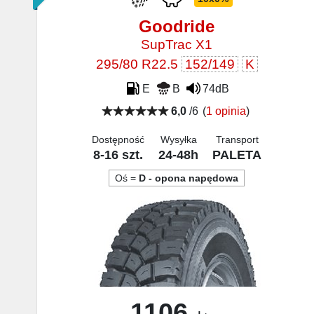
Goodride
SupTrac X1
295/80 R22.5
152/149
K
E
B
74dB
6,0
/6
(
1 opinia
)
Dostępność
Wysyłka
Transport
8-16 szt.
24-48h
PALETA
Oś =
D - opona napędowa
1106