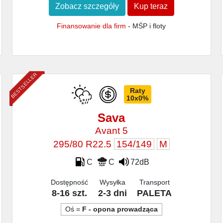
Zobacz szczegóły
Kup teraz
Finansowanie dla firm
- MŚP i floty
BESTSELLER
Raty
10x0%
Sava
Avant 5
295/80 R22.5
154/149
M
C
C
72dB
Dostępność
Wysyłka
Transport
8-16 szt.
2-3 dni
PALETA
Oś =
F - opona prowadząca