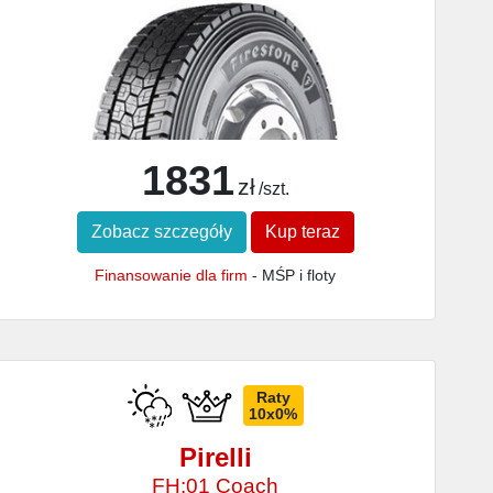
1831
zł
/szt.
Zobacz szczegóły
Kup teraz
Finansowanie dla firm
- MŚP i floty
Raty
10x0%
Pirelli
FH:01 Coach