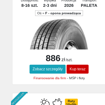
Dostępność
Wysyłka
Produkcja
Transport
8-16 szt.
2-3 dni
2026
PALETA
Oś =
F - opona prowadząca
886
zł
/szt.
Zobacz szczegóły
Kup teraz
Finansowanie dla firm
- MŚP i floty
BESTSELLER
Raty
10x0%