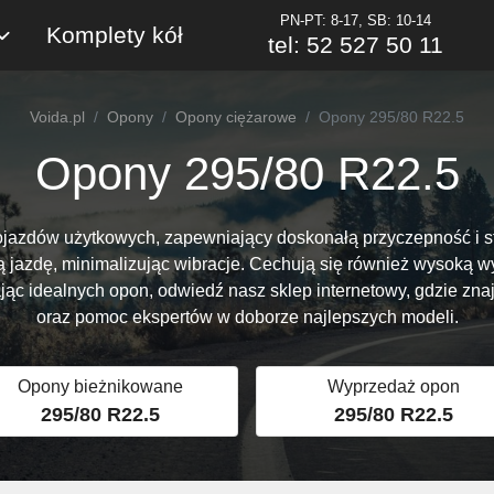
PN-PT: 8-17, SB: 10-14
Komplety kół
tel: 52 527 50 11
Voida.pl
Opony
Opony ciężarowe
Opony 295/80 R22.5
Opony 295/80 R22.5
pojazdów użytkowych, zapewniający doskonałą przyczepność i st
ową jazdę, minimalizując wibracje. Cechują się również wysok
jąc idealnych opon, odwiedź nasz sklep internetowy, gdzie zna
oraz pomoc ekspertów w doborze najlepszych modeli.
Opony bieżnikowane
Wyprzedaż opon
295/80 R22.5
295/80 R22.5