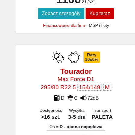
zł
/szt.
Zobacz szczegóły
Kup teraz
Finansowanie dla firm
- MŚP i floty
Raty
10x0%
Tourador
Max Force D1
295/80 R22.5
154/149
M
D
C
72dB
Dostępność
Wysyłka
Transport
>16 szt.
3-5 dni
PALETA
Oś =
D - opona napędowa