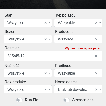
Stan
Typ pojazdu
Wszystkie
×
Wszystkie
×
Sezon
Producent
Wszystkie
×
Wszyscy
×
Rozmiar
Wybierz więcej niż jeden
315/45-12
×
Nośność
Prędkość
Wszystkie
×
Wszystkie
×
Rok produkcji
Homologacja
Wszystkie
×
Brak lub dowolna
×
Run Flat
Wzmacniane