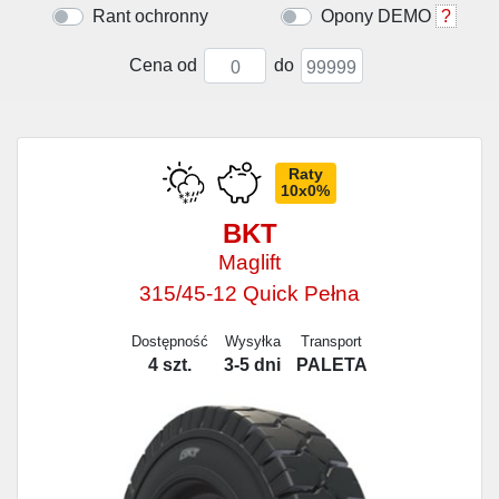
Rant ochronny
Opony DEMO
?
Cena od
do
Raty
10x0%
BKT
Maglift
315/45-12 Quick Pełna
Dostępność
Wysyłka
Transport
4 szt.
3-5 dni
PALETA