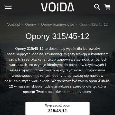
Voida.pl
Opony
Opony przemysłowe
Opony 315/45-12
Opony 315/45-12
Opony
315/45-12
to doskonały wybór dla kierowców
poszukujących idealnej równowagi między trakcją a komfortem
jazdy. Ich szeroka konstrukcja zapewnia stabilność w różnych
warunkach, co czyni je idealnymi do pojazdów użytkowych i
rekreacyjnych. Dzięki wysokiej wytrzymałości i doskonałym
właściwościom jezdnym, opony te sprawdzą się nawet w
najtrudniejszych warunkach. Warto rozważyć zakup opon
315/45-
12
w naszym sklepie, gdzie znajdziesz szeroką ofertę, która
sprosta Twoim oczekiwaniom i potrzebom.
Wyprzedaż opon
315/45-12