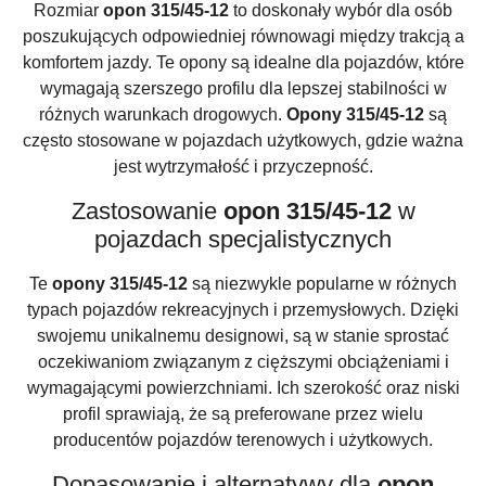
Rozmiar
opon 315/45-12
to doskonały wybór dla osób
poszukujących odpowiedniej równowagi między trakcją a
komfortem jazdy. Te opony są idealne dla pojazdów, które
wymagają szerszego profilu dla lepszej stabilności w
różnych warunkach drogowych.
Opony 315/45-12
są
często stosowane w pojazdach użytkowych, gdzie ważna
jest wytrzymałość i przyczepność.
Zastosowanie
opon 315/45-12
w
pojazdach specjalistycznych
Te
opony 315/45-12
są niezwykle popularne w różnych
typach pojazdów rekreacyjnych i przemysłowych. Dzięki
swojemu unikalnemu designowi, są w stanie sprostać
oczekiwaniom związanym z cięższymi obciążeniami i
wymagającymi powierzchniami. Ich szerokość oraz niski
profil sprawiają, że są preferowane przez wielu
producentów pojazdów terenowych i użytkowych.
Dopasowanie i alternatywy dla
opon