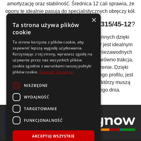
amortyzację oraz stabilność. Średnica 12 cali sprawia, że
opony te idealnie pasują do specjalistycznych obręczy kół.
×
Dlaczego warto wybrać
opony 315/45-12
?
Ta strona używa plików
cookie
Opony 315/45-12
wyróżniają się na tle innych dzięki
Ta strona korzysta z plików cookie, aby
swojej trwałości i wydajności. Ten rozmiar jest idealnym
zapewnić lepszą wygodę użytkowania.
rozwiązaniem dla tych, którzy poszukują niezawodnych
Korzystając z tej strony, wyrażasz zgodę na
opon do wymagających aplikacji, gdzie zarówno trakcja,
używanie przez nas wszystkich plików
cookie zgodnie z warunkami naszej polityki
jak i komfort jazdy mają kluczowe znaczenie. Dzięki
plików cookie.
Dowiedz się więcej
unikalnemu połączeniu szerokości i niskiego profilu, jest
idealnym wyborem dla profesjonalistów, którzy muszą
NIEZBĘDNE
polegać na swoich pojazdach każdego dnia.
WYDAJNOŚĆ
TARGETOWANIE
FUNKCJONALNOŚĆ
AKCEPTUJ WSZYSTKIE