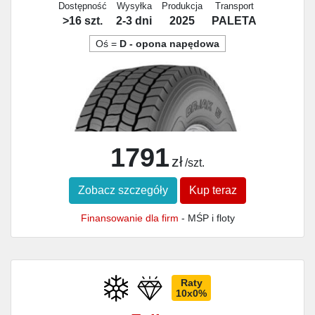
Dostępność
Wysyłka
Produkcja
Transport
>16 szt.
2-3 dni
2025
PALETA
Oś =
D - opona napędowa
1791
zł
/szt.
Zobacz szczegóły
Kup teraz
Finansowanie dla firm
- MŚP i floty
Raty
10x0%