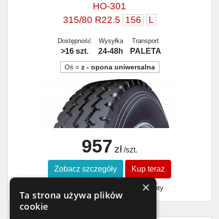
HO-301
315/80 R22.5
156
L
Dostępność
Wysyłka
Transport
>16 szt.
24-48h
PALETA
Oś =
z - opona uniwersalna
957
zł
/szt.
Zobacz szczegóły
Kup teraz
×
Finansowanie dla firm
- MŚP i floty
Ta strona używa plików
cookie