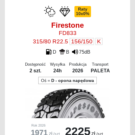
Raty
10x0%
Firestone
FD833
315/80 R22.5
156/150
K
D
B
75dB
Dostępność
Wysyłka
Produkcja
Transport
2 szt.
24h
2026
PALETA
Oś =
D - opona napędowa
Rok 2026
2225
1971
zł
zł
/szt.
/szt.