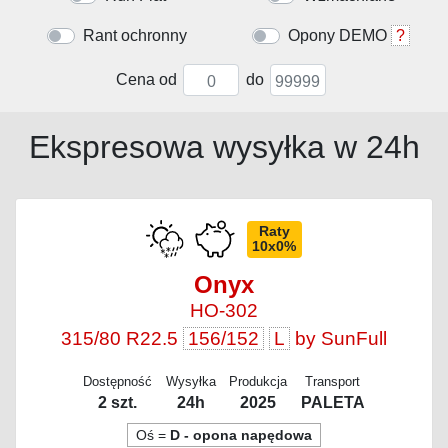
Rant ochronny
Opony DEMO
?
Cena od
do
Ekspresowa wysyłka w 24h
Raty
10x0%
Onyx
HO-302
315/80 R22.5
156/152
L
by SunFull
Dostępność
Wysyłka
Produkcja
Transport
2 szt.
24h
2025
PALETA
Oś =
D - opona napędowa