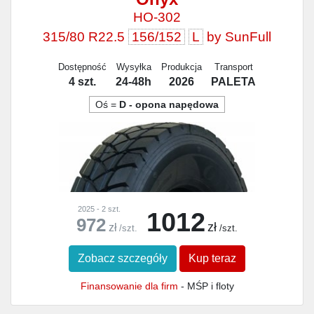
HO-302
315/80 R22.5
156/152
L
by SunFull
Dostępność
Wysyłka
Produkcja
Transport
4 szt.
24-48h
2026
PALETA
Oś =
D - opona napędowa
2025 - 2 szt.
1012
972
zł
zł
/szt.
/szt.
Zobacz szczegóły
Kup teraz
Finansowanie dla firm
- MŚP i floty