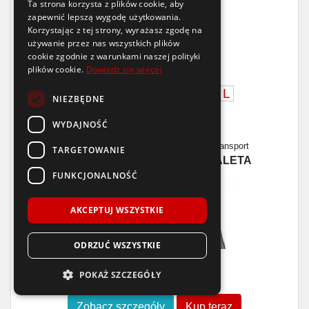
Ta strona korzysta z plików cookie, aby
zapewnić lepszą wygodę użytkowania.
Raty
Korzystając z tej strony, wyrażasz zgodę na
10x0%
używanie przez nas wszystkich plików
Mirage
cookie zgodnie z warunkami naszej polityki
plików cookie.
Dowiedz się więcej
MG011
315/80 R22.5
156/152
L
NIEZBĘDNE
C
D
73dB
WYDAJNOŚĆ
Dostępność
Wysyłka
Produkcja
Transport
TARGETOWANIE
>16 szt.
2-3 dni
2026
PALETA
FUNKCJONALNOŚĆ
AKCEPTUJ WSZYSTKIE
ODRZUĆ WSZYSTKIE
961
POKAŻ SZCZEGÓŁY
zł
/szt.
Zobacz szczegóły
Kup teraz