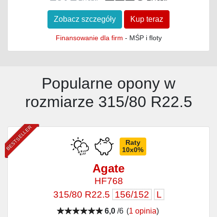
Zobacz szczegóły
Kup teraz
Finansowanie dla firm
- MŚP i floty
Popularne opony w
rozmiarze 315/80 R22.5
BESTSELLER
Raty
10x0%
Agate
HF768
315/80 R22.5
156/152
L
6,0
/6
(
1 opinia
)