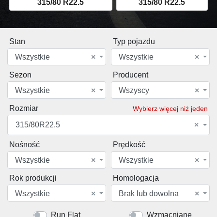
315/80 R22.5
315/80 R22.5
Stan
Typ pojazdu
Wszystkie
×
Wszystkie
×
Sezon
Producent
Wszystkie
×
Wszyscy
×
Rozmiar
Wybierz więcej niż jeden
315/80R22.5
×
Nośność
Prędkość
Wszystkie
×
Wszystkie
×
Rok produkcji
Homologacja
Wszystkie
×
Brak lub dowolna
×
Run Flat
Wzmacniane