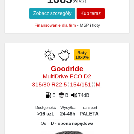
zł
/szt.
Zobacz szczegóły
Kup teraz
Finansowanie dla firm
- MŚP i floty
Raty
10x0%
Goodride
MultiDrive ECO D2
315/80 R22.5
154/151
M
E
B
74dB
Dostępność
Wysyłka
Transport
>16 szt.
24-48h
PALETA
Oś =
D - opona napędowa