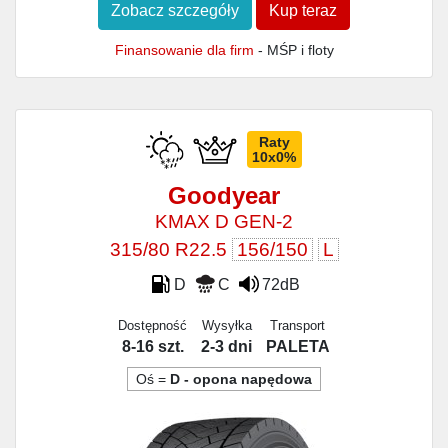
Zobacz szczegóły
Kup teraz
Finansowanie dla firm
- MŚP i floty
Raty
10x0%
Goodyear
KMAX D GEN-2
315/80 R22.5
156/150
L
D
C
72dB
Dostępność
Wysyłka
Transport
8-16 szt.
2-3 dni
PALETA
Oś =
D - opona napędowa