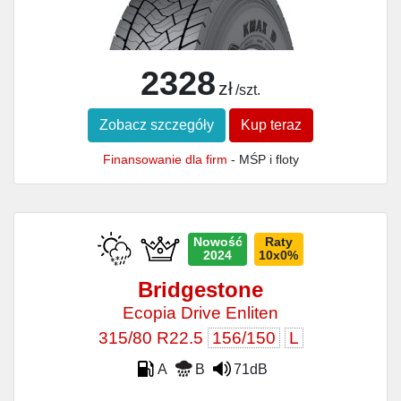
2328
zł
/szt.
Zobacz szczegóły
Kup teraz
Finansowanie dla firm
- MŚP i floty
Nowość
Raty
2024
10x0%
Bridgestone
Ecopia Drive Enliten
315/80 R22.5
156/150
L
A
B
71dB