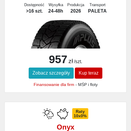
Dostępność
Wysyłka
Produkcja
Transport
>16 szt.
24-48h
2026
PALETA
957
zł
/szt.
Zobacz szczegóły
Kup teraz
Finansowanie dla firm
- MŚP i floty
Raty
10x0%
Onyx