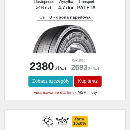
Dostępność
Wysyłka
Transport
>16 szt.
4-7 dni
PALETA
Oś =
D - opona napędowa
Rok 2025
2380
2693
zł
zł
/szt.
/szt.
Zobacz szczegóły
Kup teraz
Finansowanie dla firm
- MŚP i floty
Raty
10x0%