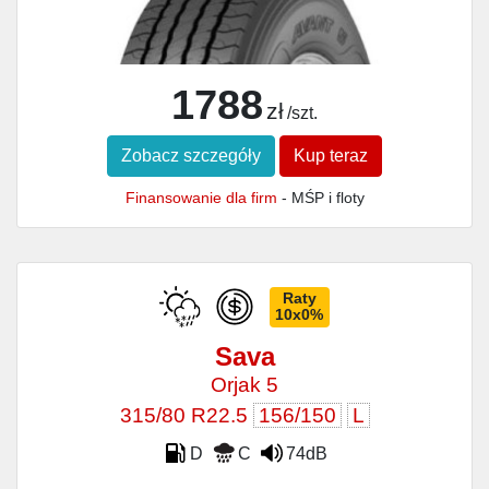
1788
zł
/szt.
Zobacz szczegóły
Kup teraz
Finansowanie dla firm
- MŚP i floty
Raty
10x0%
Sava
Orjak 5
315/80 R22.5
156/150
L
D
C
74dB