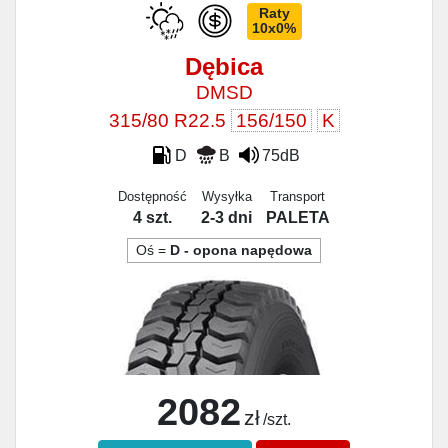
Raty
10x0%
Dębica
DMSD
315/80 R22.5
156/150
K
D
B
75dB
Dostępność
Wysyłka
Transport
4 szt.
2-3 dni
PALETA
Oś =
D - opona napędowa
2082
zł
/szt.