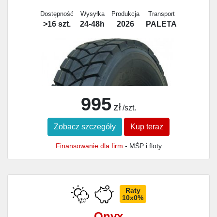
Dostępność
Wysyłka
Produkcja
Transport
>16 szt.
24-48h
2026
PALETA
995
zł
/szt.
Zobacz szczegóły
Kup teraz
Finansowanie dla firm
- MŚP i floty
Raty
10x0%
Onyx