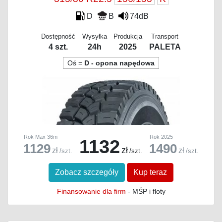
D
B
74dB
Dostępność
Wysyłka
Produkcja
Transport
4 szt.
24h
2025
PALETA
Oś =
D - opona napędowa
Rok Max 36m
Rok 2025
1132
1129
1490
zł
zł
zł
/szt.
/szt.
/szt.
Zobacz szczegóły
Kup teraz
Finansowanie dla firm
- MŚP i floty