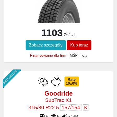
1103
zł
/szt.
Zobacz szczegóły
Kup teraz
Finansowanie dla firm
- MŚP i floty
BESTSELLER
Raty
10x0%
Goodride
SupTrac X1
315/80 R22.5
157/154
K
E
B
74dB