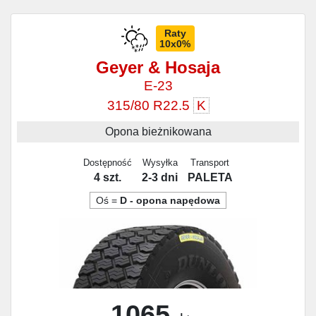
Raty
10x0%
Geyer & Hosaja
E-23
315/80 R22.5
K
Opona bieżnikowana
Dostępność
Wysyłka
Transport
4 szt.
2-3 dni
PALETA
Oś =
D - opona napędowa
1065