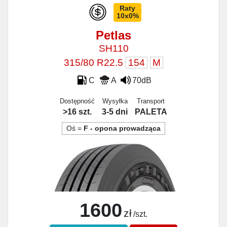
Raty
10x0%
Petlas
SH110
315/80 R22.5
154
M
C
A
70dB
Dostępność
Wysyłka
Transport
>16 szt.
3-5 dni
PALETA
Oś =
F - opona prowadząca
1600
zł
/szt.