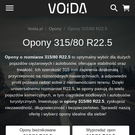
Voida.pl
Opony
Opony 315/80 R22.5
Opony 315/80 R22.5
Opony o rozmiarze 315/80 R22.5
to optymalny wybór dla dużych
pojazdów ciężarowych i autobusów, oferujące stabilność oraz
trwałość. Ich szerokość 315 mm zapewnia doskonałą
przyczepność na różnorodnych nawierzchniach, a odpowiedni
profil pozwala radzić sobie z nierównościami terenu. Dzięki
uniwersalnemu rozmiarowi R22.5, te opony pasują do wielu
pojazdów komercyjnych, w tym ciągników siodłowych i autobusów
turystycznych. Inwestując w
opony 315/80 R22.5
, zyskujesz
niezawodność, długowieczność i bezpieczeństwo. Sprawdź naszą
ofertę i wybierz opony idealne dla siebie!
Opony bieżnikowane
Wyprzedaż opon