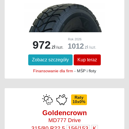
Rok 2026
972
1012
zł
zł
/szt.
/szt.
Zobacz szczegóły
Kup teraz
Finansowanie dla firm
- MŚP i floty
Raty
10x0%
Goldencrown
MD777 Drive
315/80 R22.5
156/153
K