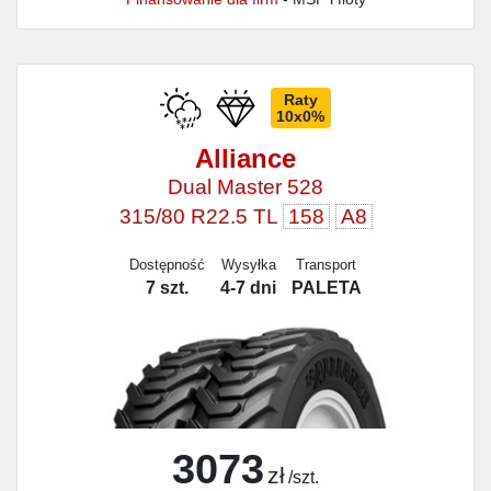
Raty
10x0%
Alliance
Dual Master 528
315/80 R22.5 TL
158
A8
Dostępność
Wysyłka
Transport
7 szt.
4-7 dni
PALETA
3073
zł
/szt.