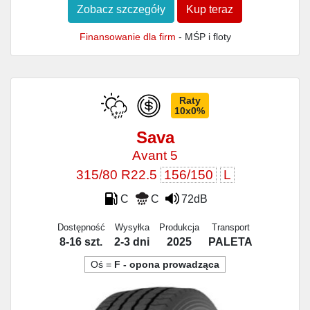
Zobacz szczegóły
Kup teraz
Finansowanie dla firm
- MŚP i floty
Raty
10x0%
Sava
Avant 5
315/80 R22.5
156/150
L
C
C
72dB
Dostępność
Wysyłka
Produkcja
Transport
8-16 szt.
2-3 dni
2025
PALETA
Oś =
F - opona prowadząca