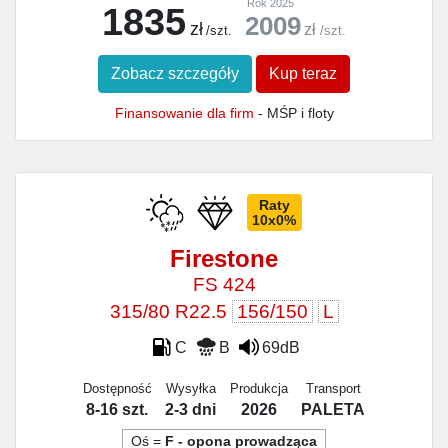
Rok 2025
1835
2009
zł
zł
/szt.
/szt.
Zobacz szczegóły
Kup teraz
Finansowanie dla firm
- MŚP i floty
Raty
10x0%
Firestone
FS 424
315/80 R22.5
156/150
L
C
B
69dB
Dostępność
Wysyłka
Produkcja
Transport
8-16 szt.
2-3 dni
2026
PALETA
Oś =
F - opona prowadząca