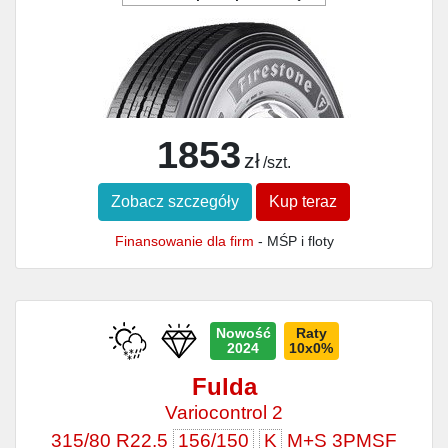
1853
zł
/szt.
Zobacz szczegóły
Kup teraz
Finansowanie dla firm
- MŚP i floty
Nowość
Raty
2024
10x0%
Fulda
Variocontrol 2
315/80 R22.5
156/150
K
M+S 3PMSF