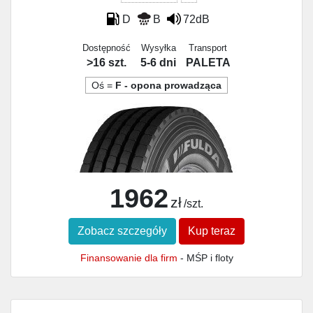
D
B
72dB
Dostępność
Wysyłka
Transport
>16 szt.
5-6 dni
PALETA
Oś =
F - opona prowadząca
1962
zł
/szt.
Zobacz szczegóły
Kup teraz
Finansowanie dla firm
- MŚP i floty