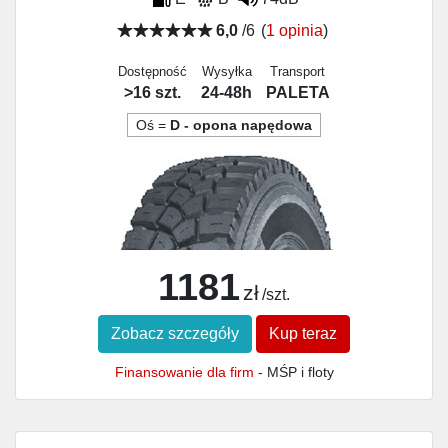
6,0
/6
(
1 opinia
)
Dostępność
Wysyłka
Transport
>16 szt.
24-48h
PALETA
Oś =
D - opona napędowa
1181
zł
/szt.
Zobacz szczegóły
Kup teraz
Finansowanie dla firm
- MŚP i floty