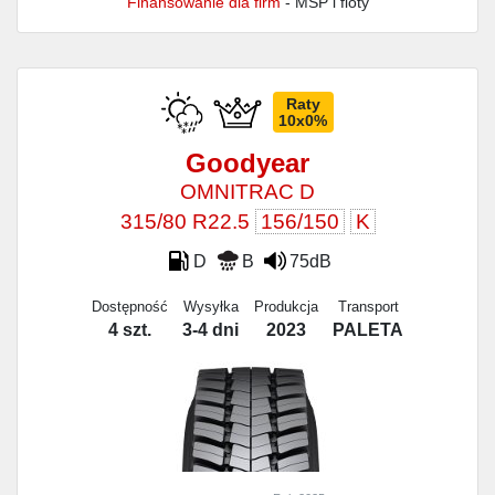
Finansowanie dla firm
- MŚP i floty
Raty
10x0%
Goodyear
OMNITRAC D
315/80 R22.5
156/150
K
D
B
75dB
Dostępność
Wysyłka
Produkcja
Transport
4 szt.
3-4 dni
2023
PALETA