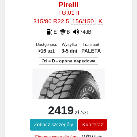
Pirelli
TG:01 II
315/80 R22.5
156/150
K
E
B
74dB
Dostępność
Wysyłka
Transport
>16 szt.
3-5 dni
PALETA
Oś =
D - opona napędowa
2419
zł
/szt.
Zobacz szczegóły
Kup teraz
Finansowanie dla firm
- MŚP i floty