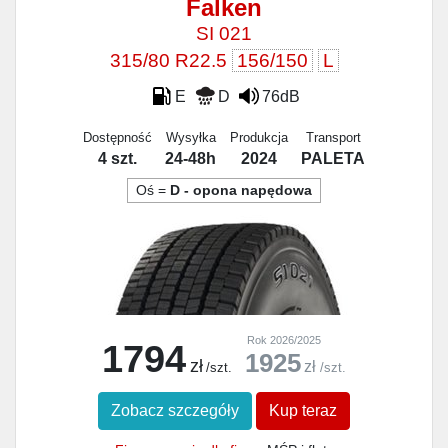
Falken
SI 021
315/80 R22.5
156/150
L
E
D
76dB
Dostępność
Wysyłka
Produkcja
Transport
4 szt.
24-48h
2024
PALETA
Oś =
D - opona napędowa
Rok 2026/2025
1794
1925
zł
zł
/szt.
/szt.
Zobacz szczegóły
Kup teraz