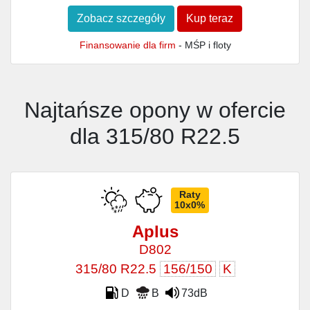
Zobacz szczegóły
Kup teraz
Finansowanie dla firm
- MŚP i floty
Najtańsze opony w ofercie
dla 315/80 R22.5
Raty
10x0%
Aplus
D802
315/80 R22.5
156/150
K
D
B
73dB