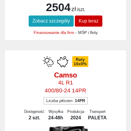
2504
zł
/szt.
Zobacz szczegóły
Kup teraz
Finansowanie dla firm
- MŚP i floty
Raty
10x0%
Camso
4L R1
400/80-24 14PR
Liczba płócien:
14PR
Dostępność
Wysyłka
Produkcja
Transport
2 szt.
24-48h
2024
PALETA