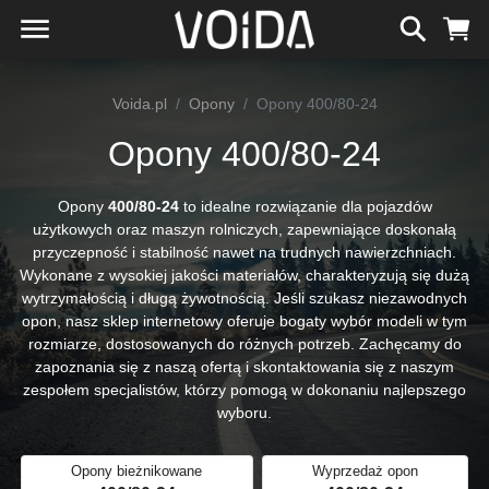
Voida.pl
Opony
Opony 400/80-24
Opony 400/80-24
Opony
400/80-24
to idealne rozwiązanie dla pojazdów
użytkowych oraz maszyn rolniczych, zapewniające doskonałą
przyczepność i stabilność nawet na trudnych nawierzchniach.
Wykonane z wysokiej jakości materiałów, charakteryzują się dużą
wytrzymałością i długą żywotnością. Jeśli szukasz niezawodnych
opon, nasz sklep internetowy oferuje bogaty wybór modeli w tym
rozmiarze, dostosowanych do różnych potrzeb. Zachęcamy do
zapoznania się z naszą ofertą i skontaktowania się z naszym
zespołem specjalistów, którzy pomogą w dokonaniu najlepszego
wyboru.
Opony bieżnikowane
Wyprzedaż opon