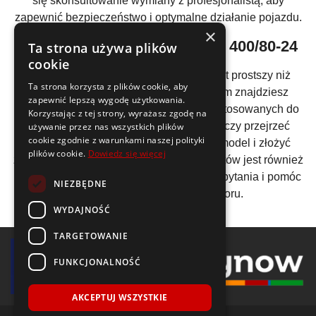
się skonsultowanie wymiany z profesjonalistą, aby
zapewnić bezpieczeństwo i optymalne działanie pojazdu.
×
Jak kupić
opony w rozmiarze 400/80-24
Ta strona używa plików
cookie
Zakup
opon w rozmiarze 400/80-24
jest prostszy niż
Ta strona korzysta z plików cookie, aby
myślisz! W naszym sklepie internetowym znajdziesz
zapewnić lepszą wygodę użytkowania.
szeroką ofertę opon w tym rozmiarze, dostosowanych do
Korzystając z tej strony, wyrażasz zgodę na
różnych potrzeb i użytkowników. Wystarczy przejrzeć
używanie przez nas wszystkich plików
cookie zgodnie z warunkami naszej polityki
nasze propozycje, wybrać odpowiedni model i złożyć
plików cookie.
Dowiedz się więcej
zamówienie online. Nasz zespół specjalistów jest również
dostępny, aby odpowiedzieć na wszelkie pytania i pomóc
NIEZBĘDNE
w dokonaniu najlepszego wyboru.
WYDAJNOŚĆ
TARGETOWANIE
FUNKCJONALNOŚĆ
AKCEPTUJ WSZYSTKIE