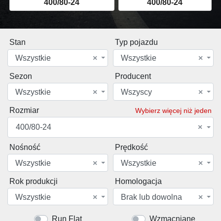
400/80-24
400/80-24
Stan
Typ pojazdu
Wszystkie
×
Wszystkie
×
Sezon
Producent
Wszystkie
×
Wszyscy
×
Rozmiar
Wybierz więcej niż jeden
400/80-24
×
Nośność
Prędkość
Wszystkie
×
Wszystkie
×
Rok produkcji
Homologacja
Wszystkie
×
Brak lub dowolna
×
Run Flat
Wzmacniane