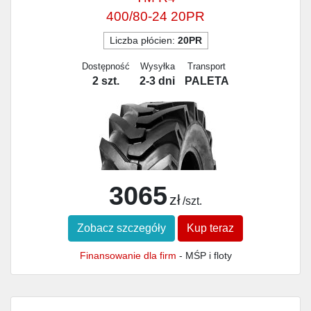
400/80-24 20PR
Liczba płócien:
20PR
Dostępność
Wysyłka
Transport
2 szt.
2-3 dni
PALETA
3065
zł
/szt.
Zobacz szczegóły
Kup teraz
Finansowanie dla firm
- MŚP i floty