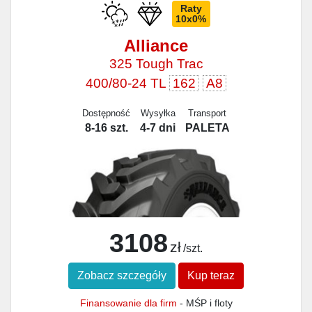
Raty
10x0%
Alliance
325 Tough Trac
400/80-24 TL
162
A8
Dostępność
Wysyłka
Transport
8-16 szt.
4-7 dni
PALETA
3108
zł
/szt.
Zobacz szczegóły
Kup teraz
Finansowanie dla firm
- MŚP i floty