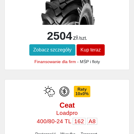
2504
zł
/szt.
Zobacz szczegóły
Kup teraz
Finansowanie dla firm
- MŚP i floty
Raty
10x0%
Ceat
Loadpro
400/80-24 TL
162
A8