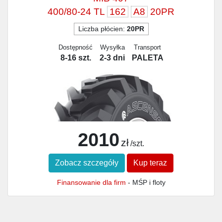
400/80-24 TL
162
A8
20PR
Liczba płócien:
20PR
Dostępność
Wysyłka
Transport
8-16 szt.
2-3 dni
PALETA
2010
zł
/szt.
Zobacz szczegóły
Kup teraz
Finansowanie dla firm
- MŚP i floty