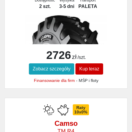
Dostępność
Wysyłka
Transport
2 szt.
3-5 dni
PALETA
2726
zł
/szt.
Zobacz szczegóły
Kup teraz
Finansowanie dla firm
- MŚP i floty
Raty
10x0%
Camso
TM R4