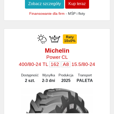
Zobacz szczegóły
Kup teraz
Finansowanie dla firm
- MŚP i floty
Raty
10x0%
Michelin
Power CL
400/80-24 TL
162
A8
15.5/80-24
Dostępność
Wysyłka
Produkcja
Transport
2 szt.
2-3 dni
2025
PALETA