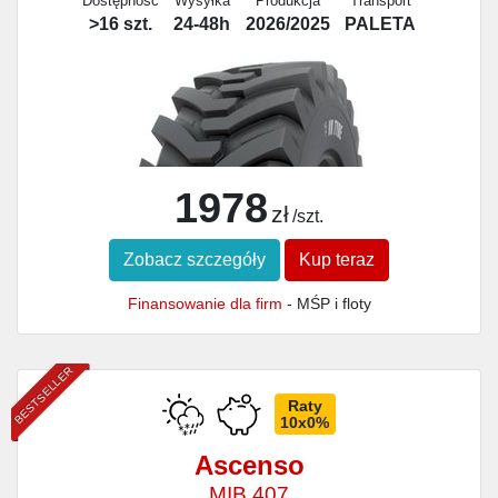
Dostępność
Wysyłka
Produkcja
Transport
>16 szt.
24-48h
2026/2025
PALETA
1978
zł
/szt.
Zobacz szczegóły
Kup teraz
Finansowanie dla firm
- MŚP i floty
BESTSELLER
Raty
10x0%
Ascenso
MIB 407