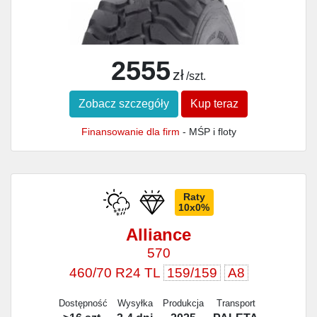
2555
zł
/szt.
Zobacz szczegóły
Kup teraz
Finansowanie dla firm
- MŚP i floty
Raty
10x0%
Alliance
570
460/70 R24 TL
159/159
A8
Dostępność
Wysyłka
Produkcja
Transport