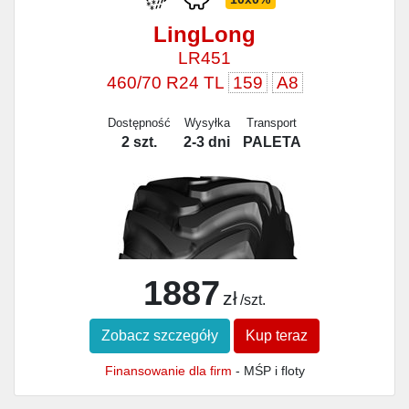
LingLong
LR451
460/70 R24 TL
159
A8
Dostępność
Wysyłka
Transport
2 szt.
2-3 dni
PALETA
1887
zł
/szt.
Zobacz szczegóły
Kup teraz
Finansowanie dla firm
- MŚP i floty