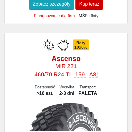
Zobacz szczegóły
Kup teraz
Finansowanie dla firm
- MŚP i floty
Raty
10x0%
Ascenso
MIR 221
460/70 R24 TL
159
A8
Dostępność
Wysyłka
Transport
>16 szt.
2-3 dni
PALETA