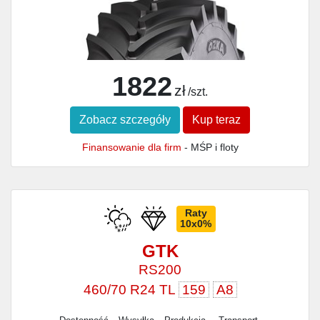
1822
zł
/szt.
Zobacz szczegóły
Kup teraz
Finansowanie dla firm
- MŚP i floty
Raty
10x0%
GTK
RS200
460/70 R24 TL
159
A8