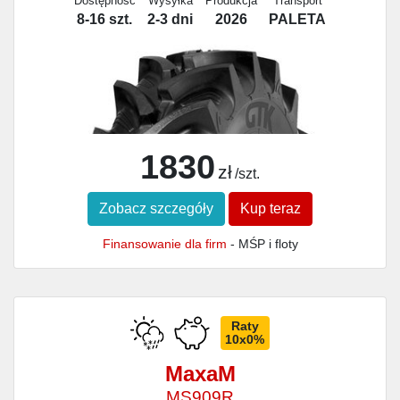
Dostępność
Wysyłka
Produkcja
Transport
8-16 szt.
2-3 dni
2026
PALETA
1830
zł
/szt.
Zobacz szczegóły
Kup teraz
Finansowanie dla firm
- MŚP i floty
Raty
10x0%
MaxaM
MS909R