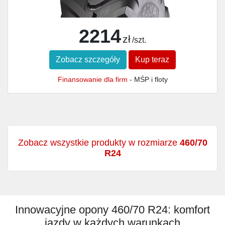
2214
zł
/szt.
Zobacz szczegóły
Kup teraz
Finansowanie dla firm
- MŚP i floty
Zobacz wszystkie produkty w rozmiarze
460/70
R24
Innowacyjne opony 460/70 R24: komfort
jazdy w każdych warunkach