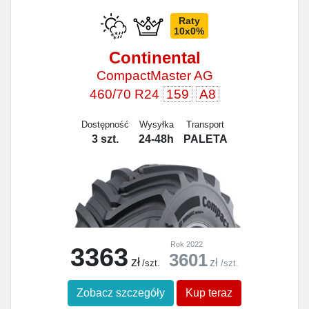
Raty
10x0%
Continental
CompactMaster AG
460/70 R24
159
A8
Dostępność
Wysyłka
Transport
3 szt.
24-48h
PALETA
Rok 2022
3363
3601
zł
zł
/szt.
/szt.
Zobacz szczegóły
Kup teraz