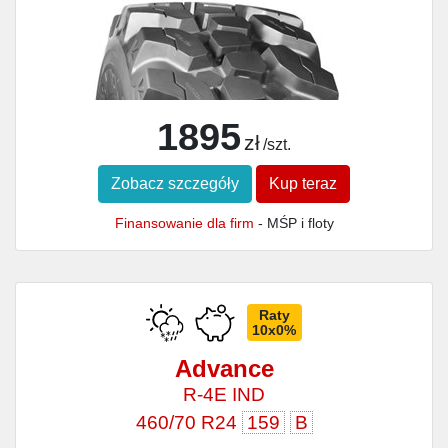
1895
zł
/szt.
Zobacz szczegóły
Kup teraz
Finansowanie dla firm
- MŚP i floty
Raty
10x0%
Advance
R-4E IND
460/70 R24
159
B