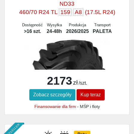
ND33
460/70 R24 TL
159
A8
(17.5L R24)
Dostępność
Wysyłka
Produkcja
Transport
>16 szt.
24-48h
2026/2025
PALETA
2173
zł
/szt.
Zobacz szczegóły
Kup teraz
Finansowanie dla firm
- MŚP i floty
BESTSELLER