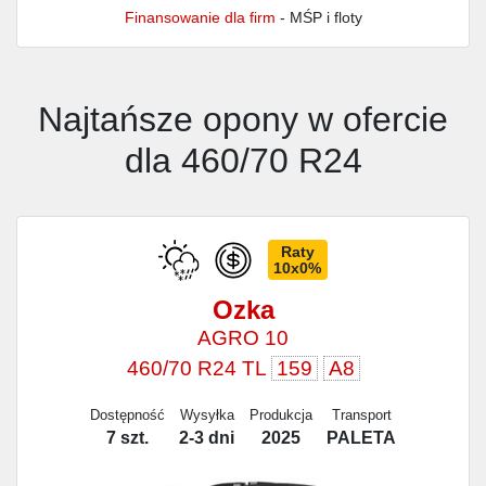
Finansowanie dla firm
- MŚP i floty
Najtańsze opony w ofercie
dla 460/70 R24
Raty
10x0%
Ozka
AGRO 10
460/70 R24 TL
159
A8
Dostępność
Wysyłka
Produkcja
Transport
7 szt.
2-3 dni
2025
PALETA