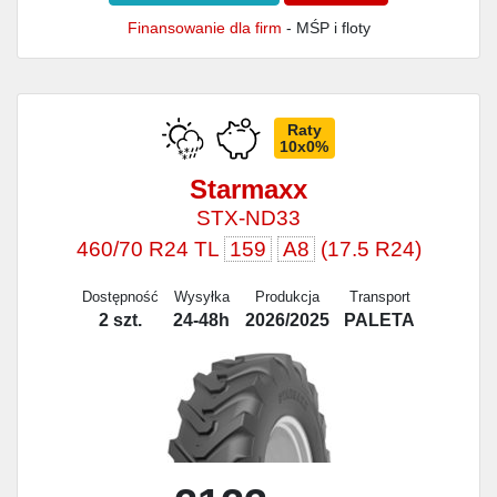
Finansowanie dla firm
- MŚP i floty
Raty
10x0%
Starmaxx
STX-ND33
460/70 R24 TL
159
A8
(17.5 R24)
Dostępność
Wysyłka
Produkcja
Transport
2 szt.
24-48h
2026/2025
PALETA