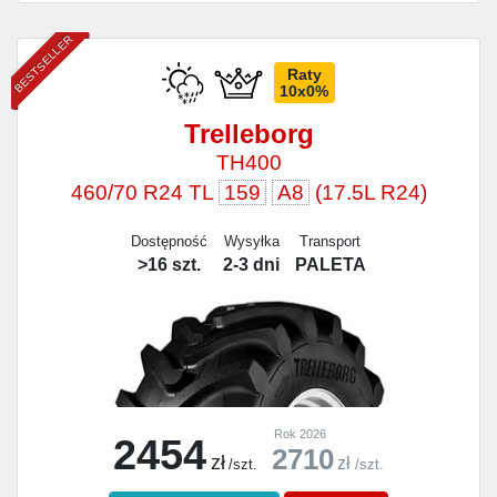
BESTSELLER
Raty
10x0%
Trelleborg
TH400
460/70 R24 TL
159
A8
(17.5L R24)
Dostępność
Wysyłka
Transport
>16 szt.
2-3 dni
PALETA
Rok 2026
2454
2710
zł
zł
/szt.
/szt.