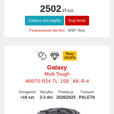
2502
zł
/szt.
Zobacz szczegóły
Kup teraz
Finansowanie dla firm
- MŚP i floty
Raty
10x0%
Galaxy
Multi Tough
460/70 R24 TL
159
A8
R-4
Dostępność
Wysyłka
Produkcja
Transport
>16 szt.
2-3 dni
2026/2025
PALETA