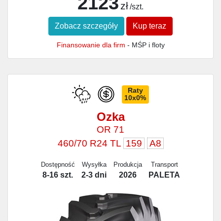
2123
zł
/szt.
Zobacz szczegóły
Kup teraz
Finansowanie dla firm
- MŚP i floty
Raty
10x0%
Ozka
OR 71
460/70 R24 TL
159
A8
Dostępność
Wysyłka
Produkcja
Transport
8-16 szt.
2-3 dni
2026
PALETA