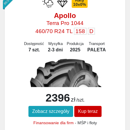
Raty
10x0%
Apollo
Terra Pro 1044
460/70 R24 TL
158
D
Dostępność
Wysyłka
Produkcja
Transport
7 szt.
2-3 dni
2025
PALETA
2396
zł
/szt.
Zobacz szczegóły
Kup teraz
Finansowanie dla firm
- MŚP i floty