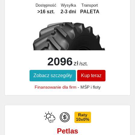
Dostępność
Wysyłka
Transport
>16 szt.
2-3 dni
PALETA
2096
zł
/szt.
Zobacz szczegóły
Kup teraz
Finansowanie dla firm
- MŚP i floty
Raty
10x0%
Petlas