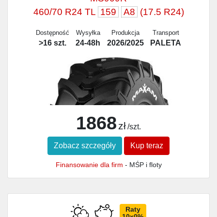
460/70 R24 TL
159
A8
(17.5 R24)
Dostępność
Wysyłka
Produkcja
Transport
>16 szt.
24-48h
2026/2025
PALETA
1868
zł
/szt.
Zobacz szczegóły
Kup teraz
Finansowanie dla firm
- MŚP i floty
Raty
10x0%