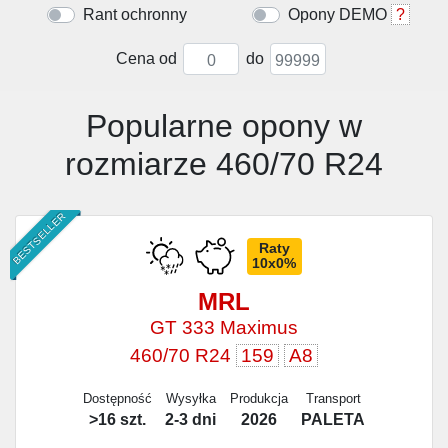
Rant ochronny
Opony DEMO
?
Cena od
do
Popularne opony w
rozmiarze 460/70 R24
BESTSELLER
Raty
10x0%
MRL
GT 333 Maximus
460/70 R24
159
A8
Dostępność
Wysyłka
Produkcja
Transport
>16 szt.
2-3 dni
2026
PALETA