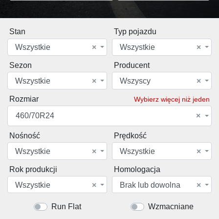
Stan
Typ pojazdu
Wszystkie
×
Wszystkie
×
Sezon
Producent
Wszystkie
×
Wszyscy
×
Rozmiar
Wybierz więcej niż jeden
460/70R24
×
Nośność
Prędkość
Wszystkie
×
Wszystkie
×
Rok produkcji
Homologacja
Wszystkie
×
Brak lub dowolna
×
Run Flat
Wzmacniane