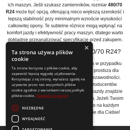
ich maszyn. Jeśli szukasz zamienników, rozmiar
480/70
R24
może być opcją, oferującą nieco większą szerokość i
lepszą stabilność przy minimalnym wzroście wysokości
całkowitej opony. Te subtelne różnice mogą wpłynąć na
komfort jazdy i efektywność pracy maszyn, dlatego warto
dokładnie przeanalizować specyfikację przed zakupem.
×
Kiedy warto wybrać opony 460/70 R24?
Ta strona używa plików
cookie
Wybór opon to nie lada wyzwanie, jednak w przypadku
Ta strona korzysta z plików cookie, aby
opon 460/70 R24
decyzja mogłaby być prostsza dla
zapewnić lepszą wygodę użytkowania.
użytkowników maszyn wymagających niezawodności.
Korzystając z tej strony, wyrażasz zgodę na
Dostępność na rynku i szeroka gama producentów
używanie przez nas wszystkich plików
cookie zgodnie z warunkami naszej polityki
oferujących ten rozmiar to gwarancja, że każdy znajdzie
plików cookie.
Dowiedz się więcej
produkt dostosowany do własnych potrzeb. Jeżeli Twoim
celem jest efektywność i bezpieczeństwo na każdym
NIEZBĘDNE
kilometrze,
opony 460/70 R24
są właśnie dla Ciebie!
WYDAJNOŚĆ
TARGETOWANIE