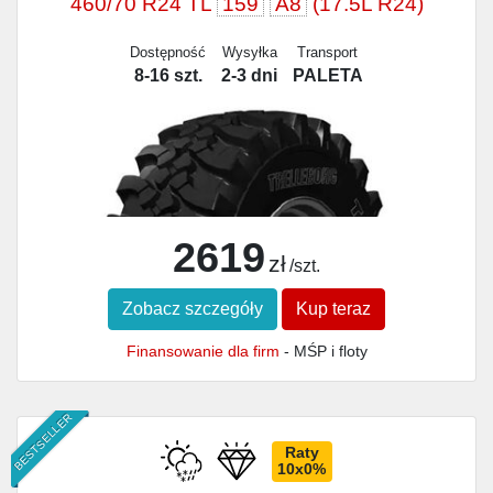
460/70 R24 TL
159
A8
(17.5L R24)
Dostępność
Wysyłka
Transport
8-16 szt.
2-3 dni
PALETA
2619
zł
/szt.
Zobacz szczegóły
Kup teraz
Finansowanie dla firm
- MŚP i floty
BESTSELLER
Raty
10x0%