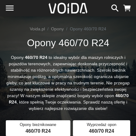
Voida.pl
Opony
Opony 460/70 R24
Opony 460/70 R24
Opony
460/70 R24
to idealny wybór dla maszyn rolniczych i
pojazdów terenowych, zapewniając doskonałą przyczepność i
stabilność na różnorodnych nawierzchniach. Szeroki bieżnik
minimalizuje poślizg, a optymalna szerokość ogranicza ubijanie
gleby, co jest kluczowe w pracy na trudnym terenie. Nie przegap
szansy na zwiększenie efektywności i bezpieczeństwa swojej
pracy! W naszym sklepie znajdziesz bogaty wybór opon
460/70
R24
, które spełnią Twoje oczekiwania. Sprawdź naszą ofertę i
wybierz najlepsze rozwiązanie dla siebie!
Opony bieżnikowane
Wyprzedaż opon
460/70 R24
460/70 R24