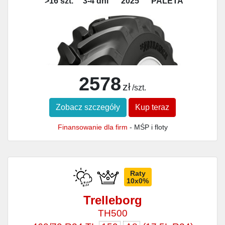
>16 szt.
3-4 dni
2025
PALETA
2578
zł
/szt.
Zobacz szczegóły
Kup teraz
Finansowanie dla firm
- MŚP i floty
Raty
10x0%
Trelleborg
TH500