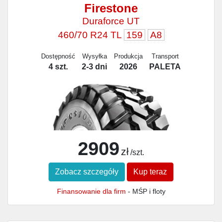
Firestone
Duraforce UT
460/70 R24 TL
159
A8
Dostępność
Wysyłka
Produkcja
Transport
4 szt.
2-3 dni
2026
PALETA
2909
zł
/szt.
Zobacz szczegóły
Kup teraz
Finansowanie dla firm
- MŚP i floty