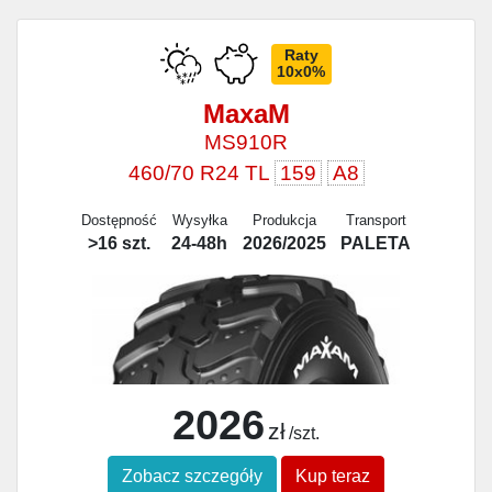
Raty
10x0%
MaxaM
MS910R
460/70 R24 TL
159
A8
Dostępność
Wysyłka
Produkcja
Transport
>16 szt.
24-48h
2026/2025
PALETA
2026
zł
/szt.
Zobacz szczegóły
Kup teraz