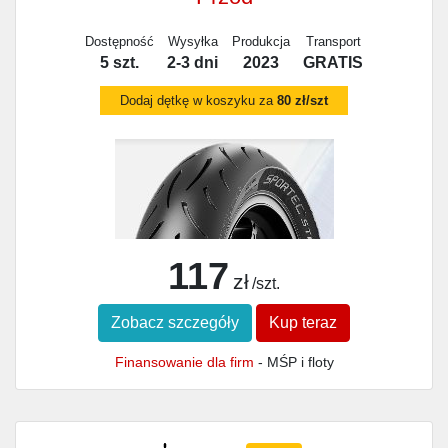
Dostępność
Wysyłka
Produkcja
Transport
5 szt.
2-3 dni
2023
GRATIS
Dodaj dętkę w koszyku za
80 zł/szt
117
zł
/szt.
Zobacz szczegóły
Kup teraz
Finansowanie dla firm
- MŚP i floty