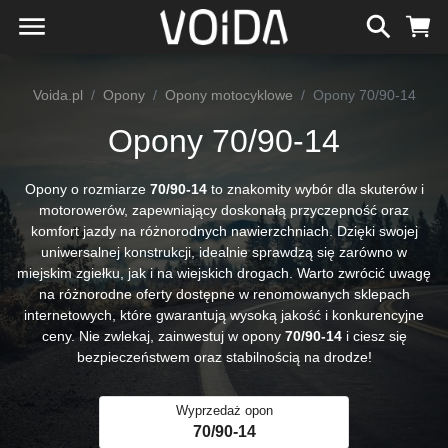
Voida.pl
Opony
Opony motocyklowe
Opony 70/90-14
Opony 70/90-14
Opony o rozmiarze
70/90-14
to znakomity wybór dla skuterów i
motorowerów, zapewniający doskonałą przyczepność oraz
komfort jazdy na różnorodnych nawierzchniach. Dzięki swojej
uniwersalnej konstrukcji, idealnie sprawdzą się zarówno w
miejskim zgiełku, jak i na wiejskich drogach. Warto zwrócić uwagę
na różnorodne oferty dostępne w renomowanych sklepach
internetowych, które gwarantują wysoką jakość i konkurencyjne
ceny. Nie zwlekaj, zainwestuj w opony
70/90-14
i ciesz się
bezpieczeństwem oraz stabilnością na drodze!
Wyprzedaż opon
70/90-14