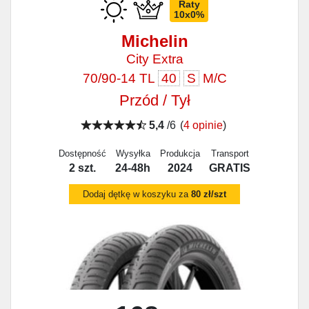
Raty
10x0%
Michelin
City Extra
70/90-14 TL
40
S
M/C
Przód / Tył
5,4
/6
(
4 opinie
)
Dostępność
Wysyłka
Produkcja
Transport
2 szt.
24-48h
2024
GRATIS
Dodaj dętkę w koszyku za
80 zł/szt