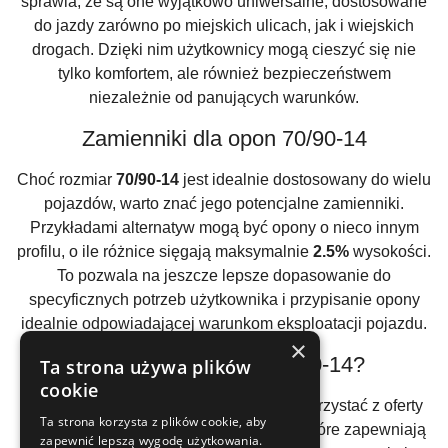
sprawia, że są one wyjątkowo uniwersalne, dostosowane
do jazdy zarówno po miejskich ulicach, jak i wiejskich
drogach. Dzięki nim użytkownicy mogą cieszyć się nie
tylko komfortem, ale również bezpieczeństwem
niezależnie od panujących warunków.
Zamienniki dla opon 70/90-14
Choć rozmiar
70/90-14
jest idealnie dostosowany do wielu
pojazdów, warto znać jego potencjalne zamienniki.
Przykładami alternatyw mogą być opony o nieco innym
profilu, o ile różnice sięgają maksymalnie
2.5%
wysokości.
To pozwala na jeszcze lepsze dopasowanie do
specyficznych potrzeb użytkownika i przypisanie opony
idealnie odpowiadającej warunkom eksploatacji pojazdu.
×
Gdzie kupić opony 70/90-14?
Ta strona używa plików
cookie
Planując zakup opon
70/90-14
, warto skorzystać z oferty
Ta strona korzysta z plików cookie, aby
renomowanych sklepów internetowych, które zapewniają
zapewnić lepszą wygodę użytkowania.