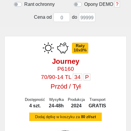
Rant ochronny
Opony DEMO
?
Cena od
do
Raty
10x0%
Journey
P6160
70/90-14 TL
34
P
Przód / Tył
Dostępność
Wysyłka
Produkcja
Transport
4 szt.
24-48h
2024
GRATIS
Dodaj dętkę w koszyku za
80 zł/szt