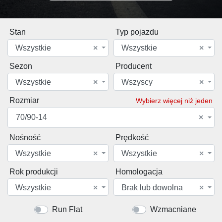
Stan
Typ pojazdu
Wszystkie
×
Wszystkie
×
Sezon
Producent
Wszystkie
×
Wszyscy
×
Rozmiar
Wybierz więcej niż jeden
70/90-14
×
Nośność
Prędkość
Wszystkie
×
Wszystkie
×
Rok produkcji
Homologacja
Wszystkie
×
Brak lub dowolna
×
Run Flat
Wzmacniane