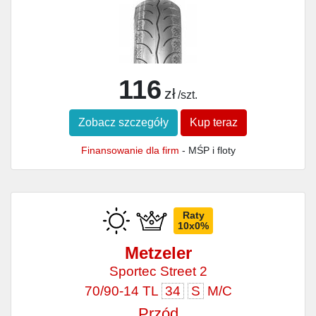
116
zł
/szt.
Zobacz szczegóły
Kup teraz
Finansowanie dla firm
- MŚP i floty
Raty
10x0%
Metzeler
Sportec Street 2
70/90-14 TL
34
S
M/C
Przód