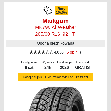
Raty
10x0%
Markgum
MK790 All Weather
205/60 R16
92
T
Opona bieżnikowana
4,0
/6
(
5 opinii
)
Dostępność
Wysyłka
Produkcja
Transport
6 szt.
24h
2026
GRATIS
Dodaj czujnik TPMS w koszyku za
115 zł/szt