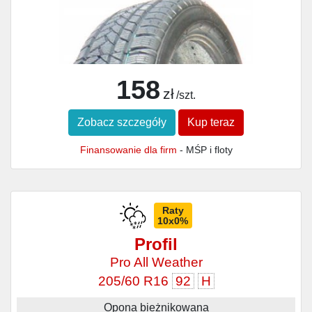
158
zł
/szt.
Zobacz szczegóły
Kup teraz
Finansowanie dla firm
- MŚP i floty
Raty
10x0%
Profil
Pro All Weather
205/60 R16
92
H
Opona bieżnikowana