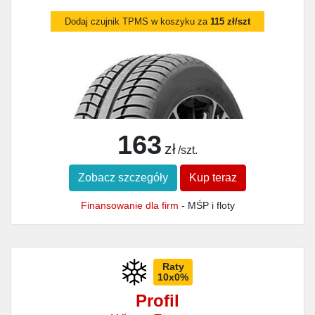
Dodaj czujnik TPMS w koszyku za
115 zł/szt
163
zł
/szt.
Zobacz szczegóły
Kup teraz
Finansowanie dla firm
- MŚP i floty
Raty
10x0%
Profil