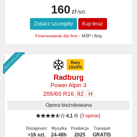
160
zł
/szt.
Zobacz szczegóły
Kup teraz
Finansowanie dla firm
- MŚP i floty
BESTSELLER
Raty
10x0%
Radburg
Power Alpin 3
205/60 R16
92
H
Opona bieżnikowana
4,1
/6
(
3 opinie
)
Dostępność
Wysyłka
Produkcja
Transport
>16 szt.
24-48h
2025
GRATIS