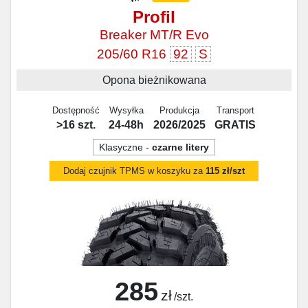
Profil
Breaker MT/R Evo
205/60 R16
92
S
Opona bieżnikowana
Dostępność
Wysyłka
Produkcja
Transport
>16 szt.
24-48h
2026/2025
GRATIS
Klasyczne -
czarne litery
Dodaj czujnik TPMS w koszyku za
115 zł/szt
285
zł
/szt.