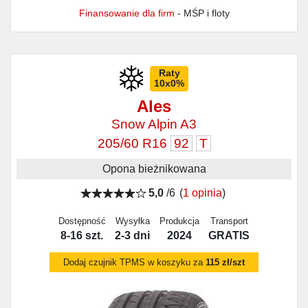
Finansowanie dla firm
- MŚP i floty
Raty
10x0%
Ales
Snow Alpin A3
205/60 R16
92
T
Opona bieżnikowana
5,0
/6
(
1 opinia
)
Dostępność
Wysyłka
Produkcja
Transport
8-16 szt.
2-3 dni
2024
GRATIS
Dodaj czujnik TPMS w koszyku za
115 zł/szt