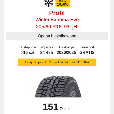
Raty
10x0%
Profil
Winter Extrema Evo
205/60 R16
91
H
Opona bieżnikowana
Dostępność
Wysyłka
Produkcja
Transport
>16 szt.
24-48h
2026/2025
GRATIS
Dodaj czujnik TPMS w koszyku za
115 zł/szt
151
zł
/szt.