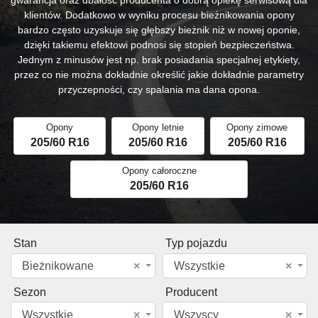
klientów. Dodatkowo w wyniku procesu bieżnikowania opony
bardzo często uzyskuje się głębszy bieżnik niż w nowej oponie,
dzięki takiemu efektowi podnosi się stopień bezpieczeństwa.
Jednym z minusów jest np. brak posiadania specjalnej etykiety,
przez co nie można dokładnie określić jakie dokładnie parametry
przyczepności, czy spalania ma dana opona.
Opony
Opony letnie
Opony zimowe
205/60 R16
205/60 R16
205/60 R16
Opony całoroczne
205/60 R16
Stan
Typ pojazdu
Bieżnikowane
×
Wszystkie
×
Sezon
Producent
Wszystkie
×
Wszyscy
×