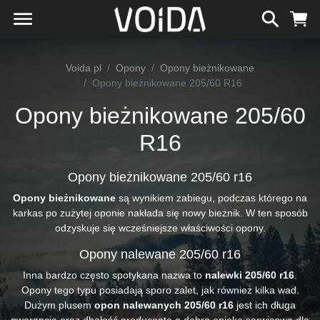
Voida.pl
Opony
Opony bieżnikowane
Opony bieżnikowane 205/60 R16
Opony bieżnikowane 205/60
R16
Opony bieżnikowane 205/60 r16
Opony bieżnikowane
są wynikiem zabiegu, podczas którego na
karkas po zużytej oponie nakłada się nowy bieżnik. W ten sposób
odzyskuje się wcześniejsze właściwości opony.
Opony nalewane 205/60 r16
Inna bardzo często spotykana nazwa to
nalewki 205/60 r16
.
Opony tego typu posiadają sporo zalet, jak również kilka wad.
Dużym plusem
opon nalewanych 205/60 r16
jest ich długa
gwarancja oraz dbałość producenta o dobrą opiekę serwisową dla