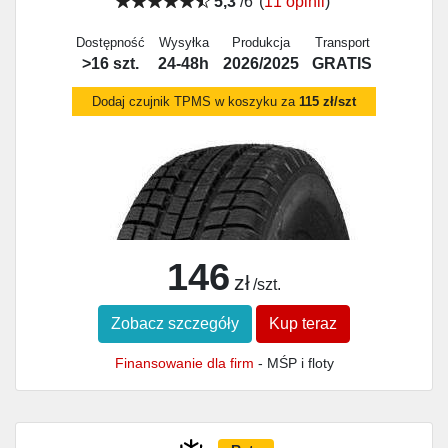
5,3
/6
(
11 opinii
)
Dostępność
Wysyłka
Produkcja
Transport
>16 szt.
24-48h
2026/2025
GRATIS
Dodaj czujnik TPMS w koszyku za
115 zł/szt
146
zł
/szt.
Zobacz szczegóły
Kup teraz
Finansowanie dla firm
- MŚP i floty