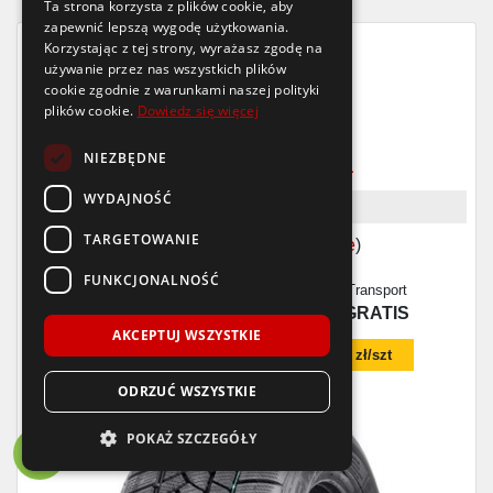
Ta strona korzysta z plików cookie, aby
zapewnić lepszą wygodę użytkowania.
Korzystając z tej strony, wyrażasz zgodę na
Raty
używanie przez nas wszystkich plików
10x0%
cookie zgodnie z warunkami naszej polityki
Profil
plików cookie.
Dowiedz się więcej
Pro Snow 790
NIEZBĘDNE
205/60 R16
96
H
XL
WYDAJNOŚĆ
Opona bieżnikowana
TARGETOWANIE
3,5
/6
(
4 opinie
)
FUNKCJONALNOŚĆ
Dostępność
Wysyłka
Produkcja
Transport
8-16 szt.
24-48h
2026/2025
GRATIS
AKCEPTUJ WSZYSTKIE
Dodaj czujnik TPMS w koszyku za
115 zł/szt
ODRZUĆ WSZYSTKIE
POKAŻ SZCZEGÓŁY