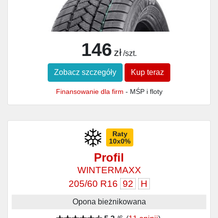
146
zł
/szt.
Zobacz szczegóły
Kup teraz
Finansowanie dla firm
- MŚP i floty
Raty
10x0%
Profil
WINTERMAXX
205/60 R16
92
H
Opona bieżnikowana