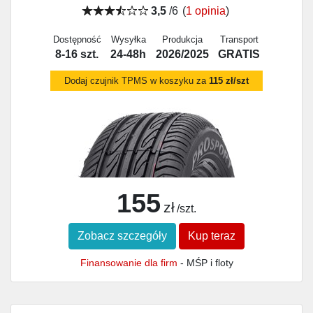
3,5
/6
(
1 opinia
)
Dostępność
Wysyłka
Produkcja
Transport
8-16 szt.
24-48h
2026/2025
GRATIS
Dodaj czujnik TPMS w koszyku za
115 zł/szt
155
zł
/szt.
Zobacz szczegóły
Kup teraz
Finansowanie dla firm
- MŚP i floty