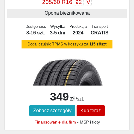
205/60 R16
92
V
Opona bieżnikowana
Dostępność
Wysyłka
Produkcja
Transport
8-16 szt.
3-5 dni
2024
GRATIS
Dodaj czujnik TPMS w koszyku za
115 zł/szt
349
zł
/szt.
Zobacz szczegóły
Kup teraz
Finansowanie dla firm
- MŚP i floty