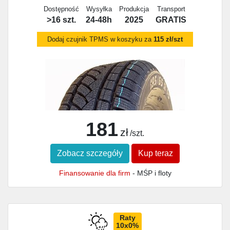
Dostępność
Wysyłka
Produkcja
Transport
>16 szt.
24-48h
2025
GRATIS
Dodaj czujnik TPMS w koszyku za
115 zł/szt
181
zł
/szt.
Zobacz szczegóły
Kup teraz
Finansowanie dla firm
- MŚP i floty
Raty
10x0%