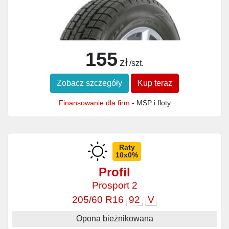
155
zł
/szt.
Zobacz szczegóły
Kup teraz
Finansowanie dla firm
- MŚP i floty
Raty
10x0%
Profil
Prosport 2
205/60 R16
92
V
Opona bieżnikowana