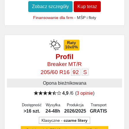
Zobacz szczegóły
Kup teraz
Finansowanie dla firm
- MŚP i floty
Raty
10x0%
Profil
Breaker MT/R
205/60 R16
92
S
Opona bieżnikowana
4,9
/6
(
3 opinie
)
Dostępność
Wysyłka
Produkcja
Transport
>16 szt.
24-48h
2026/2025
GRATIS
Klasyczne -
czarne litery