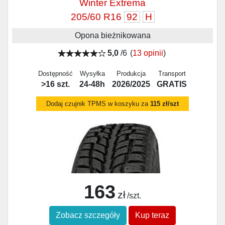
Winter Extrema
205/60 R16
92
H
Opona bieżnikowana
5,0
/6
(
13 opinii
)
Dostępność
Wysyłka
Produkcja
Transport
>16 szt.
24-48h
2026/2025
GRATIS
Dodaj czujnik TPMS w koszyku za
115 zł/szt
163
zł
/szt.
Zobacz szczegóły
Kup teraz