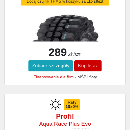
Dodaj czujnik TPMS w koszyku za
115 zł/szt
289
zł
/szt.
Zobacz szczegóły
Kup teraz
Finansowanie dla firm
- MŚP i floty
Raty
10x0%
Profil
Aqua Race Plus Evo