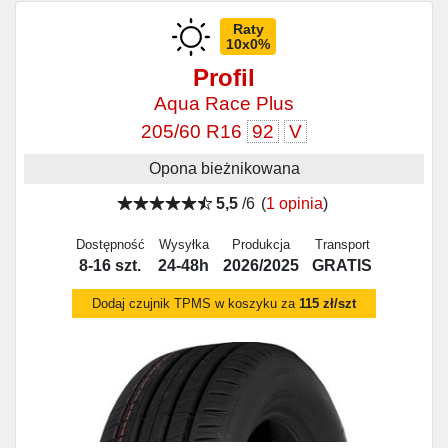
Raty
10x0%
Profil
Aqua Race Plus
205/60 R16
92
V
Opona bieżnikowana
5,5
/6
(
1 opinia
)
Dostępność
Wysyłka
Produkcja
Transport
8-16 szt.
24-48h
2026/2025
GRATIS
Dodaj czujnik TPMS w koszyku za
115 zł/szt