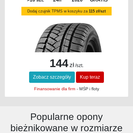
Dodaj czujnik TPMS w koszyku za
115 zł/szt
144
zł
/szt.
Zobacz szczegóły
Kup teraz
Finansowanie dla firm
- MŚP i floty
Popularne opony
bieżnikowane w rozmiarze