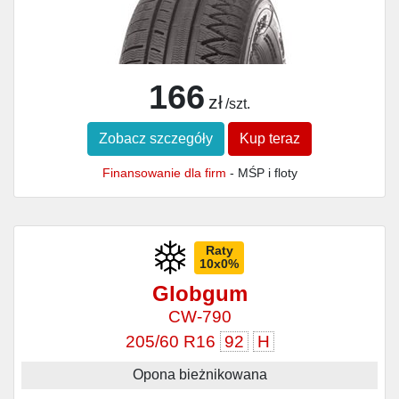
166
zł
/szt.
Zobacz szczegóły
Kup teraz
Finansowanie dla firm
- MŚP i floty
Raty
10x0%
Globgum
CW-790
205/60 R16
92
H
Opona bieżnikowana