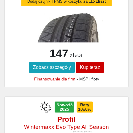
Dodaj czujnik TPMS w koszyku za
115 zł/szt
147
zł
/szt.
Zobacz szczegóły
Kup teraz
Finansowanie dla firm
- MŚP i floty
Nowość
Raty
2025
10x0%
Profil
Wintermaxx Evo Type All Season