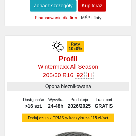
Zobacz szczegóły
Kup teraz
Finansowanie dla firm
- MŚP i floty
Raty
10x0%
Profil
Wintermaxx All Season
205/60 R16
92
H
Opona bieżnikowana
Dostępność
Wysyłka
Produkcja
Transport
>16 szt.
24-48h
2026/2025
GRATIS
Dodaj czujnik TPMS w koszyku za
115 zł/szt