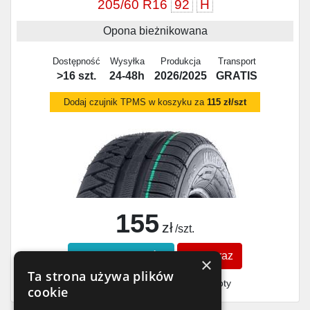
205/60 R16
92
H
Opona bieżnikowana
Dostępność
Wysyłka
Produkcja
Transport
>16 szt.
24-48h
2026/2025
GRATIS
Dodaj czujnik TPMS w koszyku za
115 zł/szt
155
zł
/szt.
Zobacz szczegóły
Kup teraz
×
Ta strona używa plików
Finansowanie dla firm
- MŚP i floty
cookie