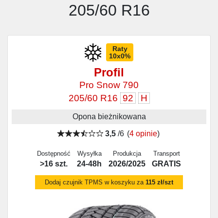
205/60 R16
Raty
10x0%
Profil
Pro Snow 790
205/60 R16
92
H
Opona bieżnikowana
3,5
/6
(
4 opinie
)
Dostępność
Wysyłka
Produkcja
Transport
>16 szt.
24-48h
2026/2025
GRATIS
Dodaj czujnik TPMS w koszyku za
115 zł/szt