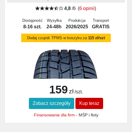
4,8
/6
(
6 opinii
)
Dostępność
Wysyłka
Produkcja
Transport
8-16 szt.
24-48h
2026/2025
GRATIS
Dodaj czujnik TPMS w koszyku za
115 zł/szt
159
zł
/szt.
Zobacz szczegóły
Kup teraz
Finansowanie dla firm
- MŚP i floty