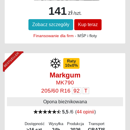
141
zł
/szt.
Zobacz szczegóły
Kup teraz
Finansowanie dla firm
- MŚP i floty
BESTSELLER
Raty
10x0%
Markgum
MK790
205/60 R16
92
T
Opona bieżnikowana
5,5
/6
(
44 opinii
)
Dostępność
Wysyłka
Produkcja
Transport
>16 szt.
24h
2026
GRATIS