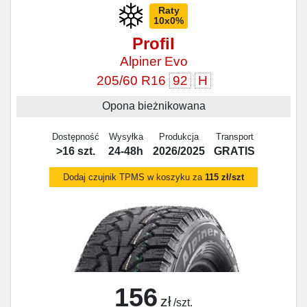
Raty
10x0%
Profil
Alpiner Evo
205/60 R16
92
H
Opona bieżnikowana
Dostępność
Wysyłka
Produkcja
Transport
>16 szt.
24-48h
2026/2025
GRATIS
Dodaj czujnik TPMS w koszyku za
115 zł/szt
156
zł
/szt.