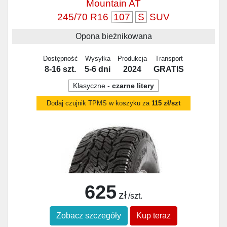
Mountain AT
245/70 R16
107
S
SUV
Opona bieżnikowana
Dostępność
Wysyłka
Produkcja
Transport
8-16 szt.
5-6 dni
2024
GRATIS
Klasyczne -
czarne litery
Dodaj czujnik TPMS w koszyku za
115 zł/szt
625
zł
/szt.
Zobacz szczegóły
Kup teraz