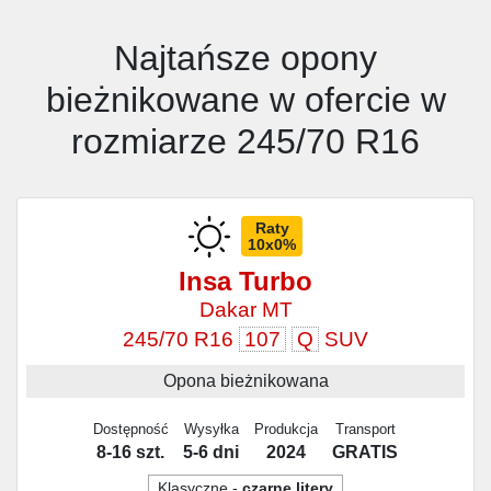
Najtańsze opony
bieżnikowane w ofercie w
rozmiarze 245/70 R16
Raty
10x0%
Insa Turbo
Dakar MT
245/70 R16
107
Q
SUV
Opona bieżnikowana
Dostępność
Wysyłka
Produkcja
Transport
8-16 szt.
5-6 dni
2024
GRATIS
Klasyczne -
czarne litery