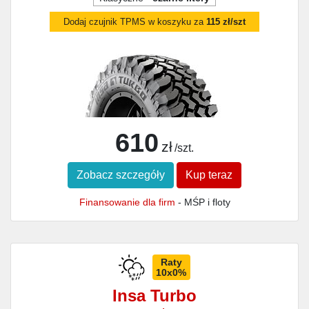
Dodaj czujnik TPMS w koszyku za
115 zł/szt
610
zł
/szt.
Zobacz szczegóły
Kup teraz
Finansowanie dla firm
- MŚP i floty
Raty
10x0%
Insa Turbo