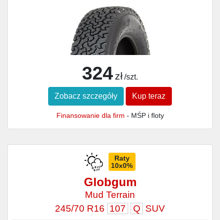
324
zł
/szt.
Zobacz szczegóły
Kup teraz
Finansowanie dla firm
- MŚP i floty
Raty
10x0%
Globgum
Mud Terrain
245/70 R16
107
Q
SUV