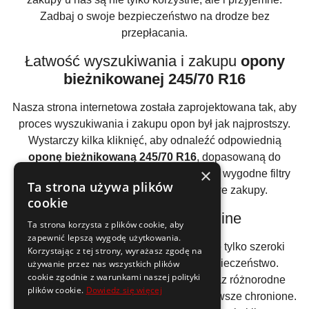
Zadbaj o swoje bezpieczeństwo na drodze bez
przepłacania.
Łatwość wyszukiwania i zakupu
opony
bieżnikowanej 245/70 R16
Nasza strona internetowa została zaprojektowana tak, aby
proces wyszukiwania i zakupu opon był jak najprostszy.
Wystarczy kilka kliknięć, aby odnaleźć odpowiednią
oponę bieżnikowaną 245/70 R16
, dopasowaną do
×
Twojego samochodu. Intuicyjny interfejs i wygodne filtry
Ta strona używa plików
umożliwiają szybkie i bezproblemowe zakupy.
cookie
Bezpieczne zakupy online
Ta strona korzysta z plików cookie, aby
zapewnić lepszą wygodę użytkowania.
Zalety zakupów w naszym sklepie to nie tylko szeroki
Korzystając z tej strony, wyrażasz zgodę na
wybór i atrakcyjne ceny, ale także bezpieczeństwo.
używanie przez nas wszystkich plików
cookie zgodnie z warunkami naszej polityki
Zapewniamy szyfrowane połączenia oraz różnorodne
plików cookie.
Dowiedz się więcej
metody płatności, aby Twoje dane były zawsze chronione.