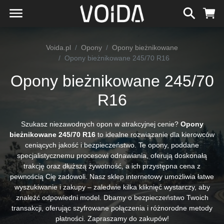
Voida.pl
Opony
Opony bieżnikowane
Opony bieżnikowane 245/70 R16
Opony bieżnikowane 245/70
R16
Szukasz niezawodnych opon w atrakcyjnej cenie?
Opony
bieżnikowane 245/70 R16
to idealne rozwiązanie dla kierowców
ceniących jakość i bezpieczeństwo. Te opony, poddane
specjalistycznemu procesowi odnawiania, oferują doskonałą
trakcję oraz dłuższą żywotność, a ich przystępna cena z
pewnością Cię zadowoli. Nasz sklep internetowy umożliwia łatwe
wyszukiwanie i zakupy – zaledwie kilka kliknięć wystarczy, aby
znaleźć odpowiedni model. Dbamy o bezpieczeństwo Twoich
transakcji, oferując szyfrowane połączenia i różnorodne metody
płatności. Zapraszamy do zakupów!