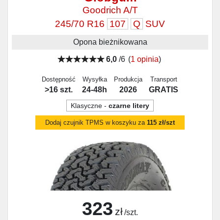
Goodrich A/T
245/70 R16
107
Q
SUV
Opona bieżnikowana
6,0
/6
(
1 opinia
)
Dostępność
Wysyłka
Produkcja
Transport
>16 szt.
24-48h
2026
GRATIS
Klasyczne -
czarne litery
Dodaj czujnik TPMS w koszyku za
115 zł/szt
323
zł
/szt.