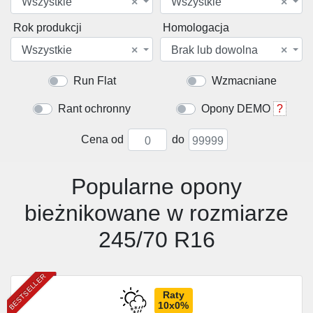
Wszystkie
×
Wszystkie
×
Rok produkcji
Homologacja
Wszystkie
×
Brak lub dowolna
×
Run Flat
Wzmacniane
Rant ochronny
Opony DEMO
?
Cena od
do
Popularne opony
bieżnikowane w rozmiarze
245/70 R16
BESTSELLER
Raty
10x0%