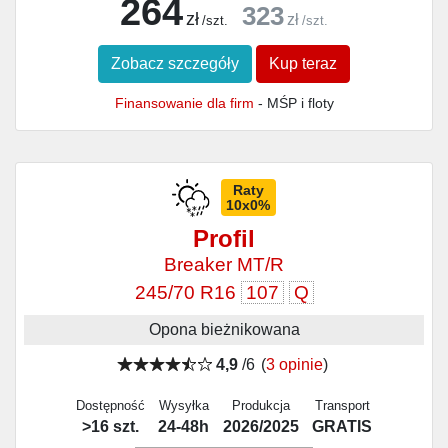
264
323
zł
zł
/szt.
/szt.
Zobacz szczegóły
Kup teraz
Finansowanie dla firm
- MŚP i floty
Raty
10x0%
Profil
Breaker MT/R
245/70 R16
107
Q
Opona bieżnikowana
4,9
/6
(
3 opinie
)
Dostępność
Wysyłka
Produkcja
Transport
>16 szt.
24-48h
2026/2025
GRATIS