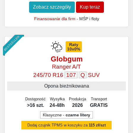
Zobacz szczegóły
Kup teraz
Finansowanie dla firm
- MŚP i floty
BESTSELLER
Raty
10x0%
Globgum
Ranger A/T
245/70 R16
107
Q
SUV
Opona bieżnikowana
Dostępność
Wysyłka
Produkcja
Transport
>16 szt.
24-48h
2026
GRATIS
Klasyczne -
czarne litery
Dodaj czujnik TPMS w koszyku za
115 zł/szt