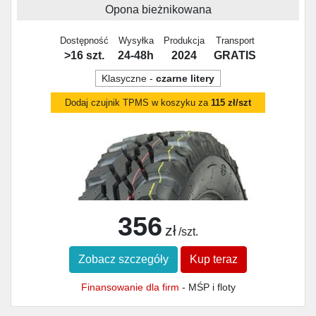
Opona bieżnikowana
Dostępność
Wysyłka
Produkcja
Transport
>16 szt.
24-48h
2024
GRATIS
Klasyczne -
czarne litery
Dodaj czujnik TPMS w koszyku za
115 zł/szt
356
zł
/szt.
Zobacz szczegóły
Kup teraz
Finansowanie dla firm
- MŚP i floty