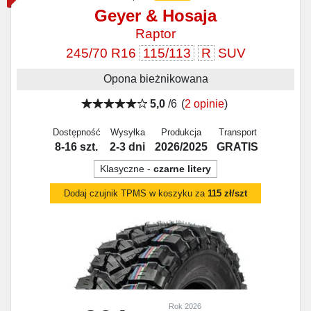
Geyer & Hosaja
Raptor
245/70 R16
115/113
R
SUV
Opona bieżnikowana
5,0
/6
(
2 opinie
)
Dostępność
Wysyłka
Produkcja
Transport
8-16 szt.
2-3 dni
2026/2025
GRATIS
Klasyczne -
czarne litery
Dodaj czujnik TPMS w koszyku za
115 zł/szt
Rok 2026