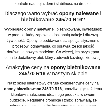
kontrolę nad pojazdem i stabilność na drodze.
Dlaczego warto wybrać
opony nalewane i
bieżnikowane 245/70 R16
?
Wybierając
opony nalewane
i bieżnikowane, inwestujesz
w produkt, który zapewnia doskonałą trakcję i dłuższą
żywotność. Opony te poddawane są specjalistycznemu
procesowi odnawiania, co sprawia, że ich jakość
dorównuje nowym modelom. Co więcej, ich przystępna
cena to dodatkowy atut, który zadowoli każdego kierowcę.
Atrakcyjne ceny na
opony bieżnikowane
245/70 R16
w naszym sklepie
Nasz sklep internetowy oferuje konkurencyjne ceny na
opony bieżnikowane 245/70 R16
, umożliwiając każdemu
klientowi znalezienie idealnego produktu w swoim
budżecie. Regularne promocje i zniżki sprawiają, że
zakupy u nas są nie tylko korzystne, ale i przyjemne.