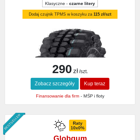
Klasyczne -
czarne litery
Dodaj czujnik TPMS w koszyku za
115 zł/szt
290
zł
/szt.
Zobacz szczegóły
Kup teraz
Finansowanie dla firm
- MŚP i floty
BESTSELLER
Raty
10x0%
Globgum