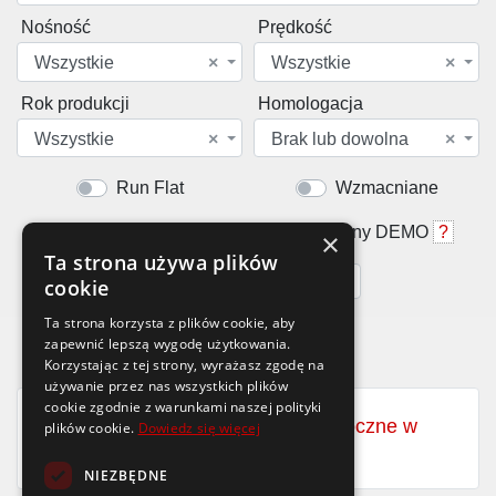
Nośność
Prędkość
Wszystkie
×
Wszystkie
×
Rok produkcji
Homologacja
Wszystkie
×
Brak lub dowolna
×
Run Flat
Wzmacniane
Rant ochronny
Opony DEMO
?
×
Ta strona używa plików
Cena od
do
cookie
Ta strona korzysta z plików cookie, aby
zapewnić lepszą wygodę użytkowania.
Korzystając z tej strony, wyrażasz zgodę na
używanie przez nas wszystkich plików
cookie zgodnie z warunkami naszej polityki
Zobacz wszystkie opony całoroczne w
plików cookie.
Dowiedz się więcej
rozmiarze
130/70-10
NIEZBĘDNE