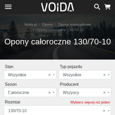
Voida.pl
Opony
Opony motocyklowe
Opony całoroczne 130/70-10
Opony całoroczne 130/70-10
Stan
Typ pojazdu
Wszystkie
×
Wszystkie
×
Sezon
Producent
Całoroczne
×
Wszyscy
×
Rozmiar
Wybierz więcej niż jeden
130/70-10
×