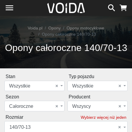
Voida.pl
Opony
Opony motocyklowe
Opony całoroczne 140/70-13
Opony całoroczne 140/70-13
Stan
Typ pojazdu
Wszystkie
×
Wszystkie
×
Sezon
Producent
Całoroczne
×
Wszyscy
×
Rozmiar
Wybierz więcej niż jeden
140/70-13
×