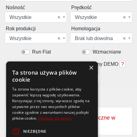
Nośność
Prędkość
Wszystkie
×
Wszystkie
×
Rok produkcji
Homologacja
Wszystkie
×
Brak lub dowolna
×
Run Flat
Wzmacniane
Rant ochronny
Opony DEMO
?
×
Ta strona używa plików
Cena od
do
cookie
Ta strona korzysta z plików cookie, aby
zapewnić lepszą wygodę użytkowania.
Korzystając z tej strony, wyrażasz zgodę na
używanie przez nas wszystkich plików
cookie zgodnie z warunkami naszej polityki
Zobacz wszystkie opony całoroczne w
plików cookie.
Dowiedz się więcej
rozmiarze
140/70-13
NIEZBĘDNE