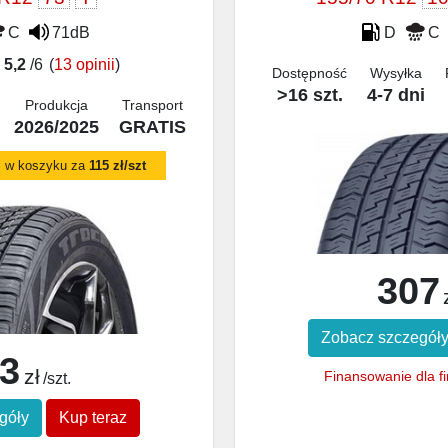
C
71dB
D
C
5,2
/6
(
13 opinii
)
Dostępność
Wysyłka
>16 szt.
4-7 dni
Produkcja
Transport
2026/2025
GRATIS
S w koszyku za
115 zł/szt
307
Zobacz szczegół
3
zł
Finansowanie dla f
/szt.
góły
Kup teraz