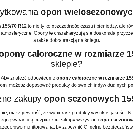
żytkowania
opon wielosezonowyc
 155/70 R12
to nie tylko oszczędność czasu i pieniędzy, ale r
atmosferyczne. Opony te charakteryzują się doskonałą przyczep
a także dobrą trakcją na śniegu.
opony całoroczne w rozmiarze 1
sklepie?
e! Aby znaleźć odpowiednie
opony całoroczne w rozmiarze 15
iltrom, możesz dopasować produkty do swoich indywidualnych pot
zne zakupy
opon sezonowych 15
e, masz pewność, że wybierasz produkty wysokiej jakości. Na
towego gwarantują bezpieczne zakupy wszystkich
opon sezonow
czegółowo monitorowana, by zapewnić Ci pełne bezpieczeńst