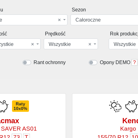
du
Sezon
e
×
Całoroczne
ość
Prędkość
Rok produkcj
ystkie
×
Wszystkie
×
Wszystkie
Rant ochronny
Opony DEMO
?
Raty
10x0%
acmax
Ken
 SAVER AS01
Kargo
 R12
73
T
155/70 R12
10