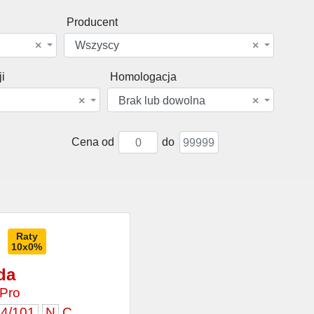
Producent
×
Wszyscy
×
i
Homologacja
×
Brak lub dowolna
×
Cena od
do
Raty
10x0%
da
 Pro
4/101
N
C