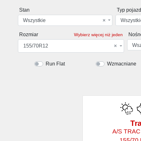
Stan
Typ pojaz
Wszystkie
×
Wszystki
Rozmiar
Nośn
Wybierz więcej niż jeden
Wsz
155/70R12
×
Run Flat
Wzmacniane
Tr
A/S TRAC
155/70