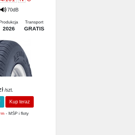
70dB
Produkcja
Transport
2026
GRATIS
zł
/szt.
y
Kup teraz
irm
- MŚP i floty