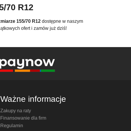
5/70 R12
miarze 155/70 R12
dostępne w naszym
ątkowych ofert i zamów już dziś!
Ważne informacje
Zakupy na raty
Finansowanie dla firm
Regulamin