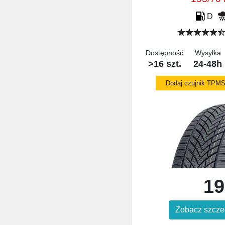
D
Dostępność
Wysyłka
>16 szt.
24-48h
Dodaj czujnik TPM
19
Zobacz szcze