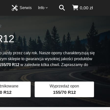
0,00 zł
Serwis
Info
2
R12
jazdy przez cały rok. Nasze opony charakteryzują się
szym sklepie to gwarancja wysokiej jakości produktów
155/70 R12
w zaledwie kilka chwil. Zapraszamy do
żnikowane
Wyprzedaż opon
0 R12
155/70 R12