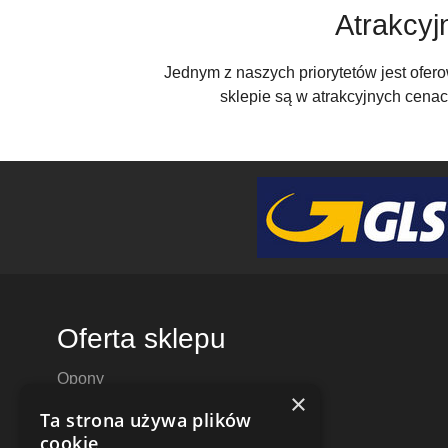
Atrakcyj
Jednym z naszych priorytetów jest ofer
sklepie są w atrakcyjnych cenac
Oferta sklepu
Opony
×
Felgi aluminiowe
Ta strona używa plików
Felgi stalowe
cookie