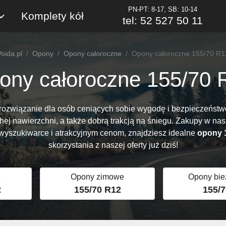
PN-PT: 8-17, SB: 10-14
Komplety kół
tel: 52 527 50 11
Voida.pl
Opony
Opony całoroczne
Opony całoroczne 155/70 R1
ony całoroczne 155/70 
rozwiązanie dla osób ceniących sobie wygodę i bezpieczeństwo 
hej nawierzchni, a także dobrą trakcją na śniegu. Zakupy w na
j wyszukiwarce i atrakcyjnym cenom, znajdziesz idealne
opony 
skorzystania z naszej oferty już dziś!
e
Opony zimowe
Opony bie
2
155/70 R12
155/7