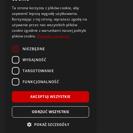
Alufelgi
Ta strona korzysta z plików cookie, aby
Komplety kół
zapewnić lepszą wygodę użytkowania.
Dętki motocyklowe i do skuterów
Korzystając z tej strony, wyrażasz zgodę na
używanie przez nas wszystkich plików
Czujniki ciśnienia TPMS
cookie zgodnie z warunkami naszej polityki
plików cookie.
Dowiedz się więcej
Narzędzia i poradniki
NIEZBĘDNE
Dobór opon i felg do samochodu
Oznaczenia opon
WYDAJNOŚĆ
Budowa i parametry felg
TARGETOWANIE
Opony i felgi typu DEMO
Czym jest symbol DOT?
FUNKCJONALNOŚĆ
Kontrolki w samochodzie
Wulkanizacja opon
AKCEPTUJ WSZYSTKIE
Alusy – Sposób Na Życie!
ODRZUĆ WSZYSTKIE
POKAŻ SZCZEGÓŁY