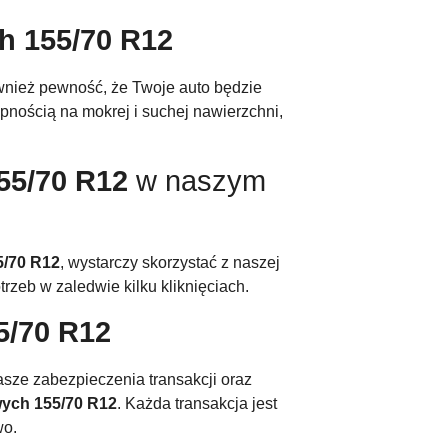
h 155/70 R12
ównież pewność, że Twoje auto będzie
nością na mokrej i suchej nawierzchni,
55/70 R12
w naszym
5/70 R12
, wystarczy skorzystać z naszej
rzeb w zaledwie kilku kliknięciach.
5/70 R12
sze zabezpieczenia transakcji oraz
ych 155/70 R12
. Każda transakcja jest
wo.