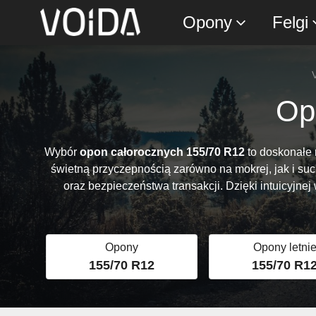
Opony
Felgi
Op
Wybór
opon całorocznych 155/70 R12
to doskonałe 
świetną przyczepnością zarówno na mokrej, jak i suc
oraz bezpieczeństwa transakcji. Dzięki intuicyjne
Opony
Opony letni
155/70 R12
155/70 R1