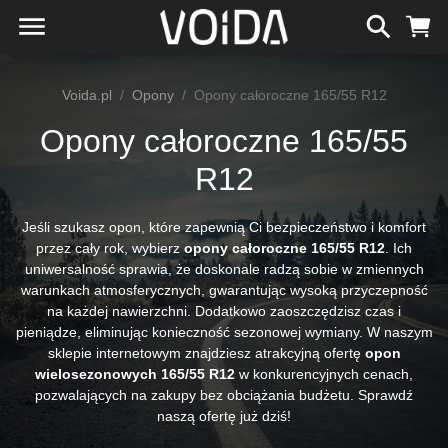
Voida.pl
Opony
Opony całoroczne 165/55 R12
Opony całoroczne 165/55
R12
Jeśli szukasz opon, które zapewnią Ci bezpieczeństwo i komfort
przez cały rok, wybierz
opony całoroczne 165/55 R12
. Ich
uniwersalność sprawia, że doskonale radzą sobie w zmiennych
warunkach atmosferycznych, gwarantując wysoką przyczepność
na każdej nawierzchni. Dodatkowo zaoszczędzisz czas i
pieniądze, eliminując konieczność sezonowej wymiany. W naszym
sklepie internetowym znajdziesz atrakcyjną ofertę
opon
wielosezonowych 165/55 R12
w konkurencyjnych cenach,
pozwalających na zakupy bez obciążania budżetu. Sprawdź
naszą ofertę już dziś!