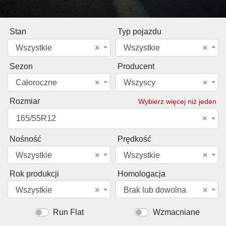
Stan
Typ pojazdu
Wszystkie
×
Wszystkie
×
Sezon
Producent
Całoroczne
×
Wszyscy
×
Rozmiar
Wybierz więcej niż jeden
165/55R12
×
Nośność
Prędkość
Wszystkie
×
Wszystkie
×
Rok produkcji
Homologacja
Wszystkie
×
Brak lub dowolna
×
Run Flat
Wzmacniane