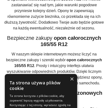
zastanawiać się nad tym, jakie warunki pogodowe
przyniesie kolejny dzień. Opony te zapewniają
równomierne zużycie bieżnika, co przekłada się na ich
dłuższą żywotność. Dodatkowo Twoje auto będzie gotowe
na każdą ewentualność, niezależnie od sezonu.
Bezpieczne zakupy
opon całorocznych
165/55 R12
W naszym sklepie internetowym możesz liczyć na
bezpieczne zakupy i szeroki wybór
opon całorocznych
165/55 R12
. Prosty i intuicyjny interfejs ułatwia
wyszukiwanie odpowiednich produktów. Dzięki licznym
×
filtrom i szczegółowym opisom szybko znajdziesz opony,
Ta strona używa plików
które będą idealnie pasować do Twojego samochodu.
cookie
Atrakcyjne ceny
opon wielosezonowych
Ta strona korzysta z plików cookie, aby
165/55 R12
zapewnić lepszą wygodę użytkowania.
Korzystając z tej strony, wyrażasz zgodę na