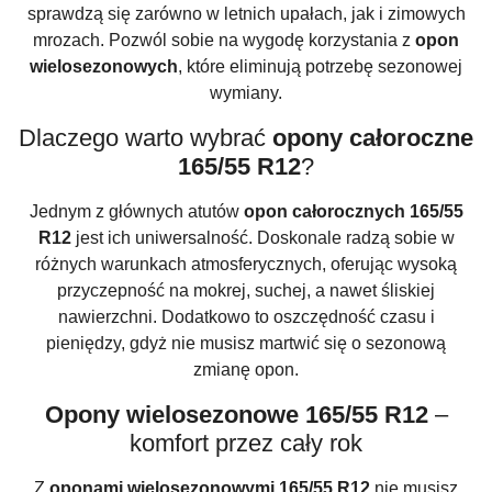
sprawdzą się zarówno w letnich upałach, jak i zimowych
mrozach. Pozwól sobie na wygodę korzystania z
opon
wielosezonowych
, które eliminują potrzebę sezonowej
wymiany.
Dlaczego warto wybrać
opony całoroczne
165/55 R12
?
Jednym z głównych atutów
opon całorocznych 165/55
R12
jest ich uniwersalność. Doskonale radzą sobie w
różnych warunkach atmosferycznych, oferując wysoką
przyczepność na mokrej, suchej, a nawet śliskiej
nawierzchni. Dodatkowo to oszczędność czasu i
pieniędzy, gdyż nie musisz martwić się o sezonową
zmianę opon.
Opony wielosezonowe 165/55 R12
–
komfort przez cały rok
Z
oponami wielosezonowymi 165/55 R12
nie musisz