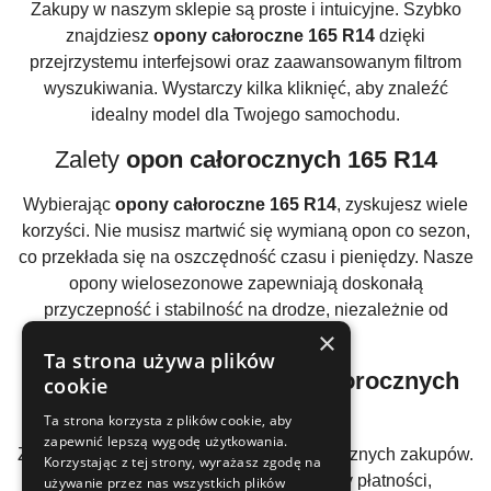
Zakupy w naszym sklepie są proste i intuicyjne. Szybko
znajdziesz
opony całoroczne 165 R14
dzięki
przejrzystemu interfejsowi oraz zaawansowanym filtrom
wyszukiwania. Wystarczy kilka kliknięć, aby znaleźć
idealny model dla Twojego samochodu.
Zalety
opon całorocznych 165 R14
Wybierając
opony całoroczne 165 R14
, zyskujesz wiele
korzyści. Nie musisz martwić się wymianą opon co sezon,
co przekłada się na oszczędność czasu i pieniędzy. Nasze
opony wielosezonowe zapewniają doskonałą
przyczepność i stabilność na drodze, niezależnie od
×
warunków pogodowych.
Ta strona używa plików
Bezpieczne zakupy
opon całorocznych
cookie
165 R14
Ta strona korzysta z plików cookie, aby
zapewnić lepszą wygodę użytkowania.
Z naszym sklepem masz pewność bezpiecznych zakupów.
Korzystając z tej strony, wyrażasz zgodę na
Oferujemy szybkie i bezpieczne formy płatności,
używanie przez nas wszystkich plików