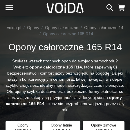
Voida.pl
Opony
Opony całoroczne
Opony całoroczne 14
Opony całoroczne 165 R14
Opony całoroczne 165 R14
Szukasz wszechstronnych opon do swojego samochodu?
Wybierz
opony całoroczne 165 R14
, które zapewnią Ci
bezpieczeństwo i komfort jazdy bez względu na pogodę. Dzięki
naszym konkurencyjnym cenom oraz łatwej nawigacji w sklepie,
szybko znajdziesz idealny model, oszczędzając czas i pieniądze.
Oferujemy szybką dostawę oraz bezpieczne formy płatności, co
sprawia, że zakupy są przyjemnością. Zdecyduj się na
opony
całoroczne 165 R14
i ciesz się bezproblemową jazdą przez cały
rok!
Opony
Opony letnie
Opony zimowe