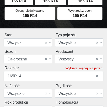
165 R14
165 R14
165 R14
Opony bieżnikowane
Wyprzedaż opon
165 R14
165 R14
Stan
Typ pojazdu
Wszystkie
×
Wszystkie
×
Sezon
Producent
Całoroczne
×
Wszyscy
×
Rozmiar
Wybierz więcej niż jeden
165R14
×
Nośność
Prędkość
Wszystkie
×
Wszystkie
×
Rok produkcji
Homologacja