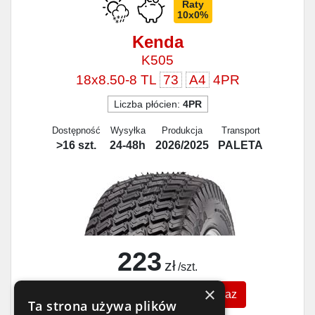
Raty
10x0%
Kenda
K505
18x8.50-8 TL
73
A4
4PR
Liczba płócien:
4PR
Dostępność
Wysyłka
Produkcja
Transport
>16 szt.
24-48h
2026/2025
PALETA
223
zł
/szt.
×
Zobacz szczegóły
Kup teraz
Ta strona używa plików