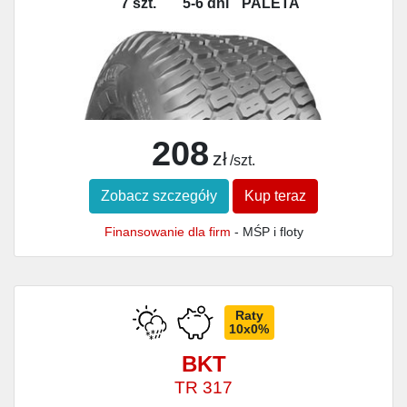
7 szt.
5-6 dni
PALETA
208
zł
/szt.
Zobacz szczegóły
Kup teraz
Finansowanie dla firm
- MŚP i floty
Raty
10x0%
BKT
TR 317