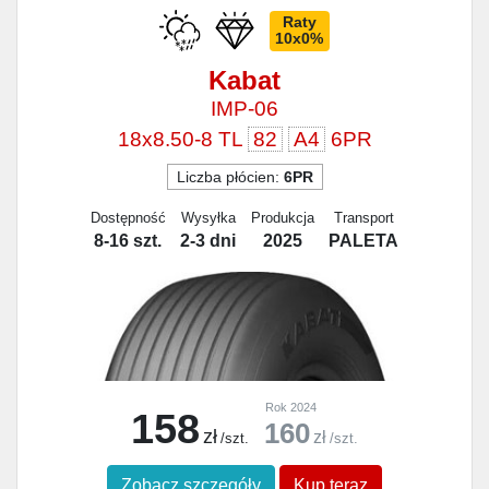
Raty
10x0%
Kabat
IMP-06
18x8.50-8 TL
82
A4
6PR
Liczba płócien:
6PR
Dostępność
Wysyłka
Produkcja
Transport
8-16 szt.
2-3 dni
2025
PALETA
Rok 2024
158
160
zł
zł
/szt.
/szt.
Zobacz szczegóły
Kup teraz