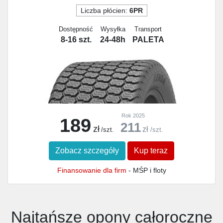
Liczba płócien:
6PR
Dostępność
Wysyłka
Transport
8-16 szt.
24-48h
PALETA
Rok 2025
189
211
zł
zł
/szt.
/szt.
Zobacz szczegóły
Kup teraz
Finansowanie dla firm
- MŚP i floty
Najtańsze opony całoroczne