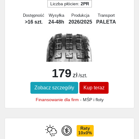
Liczba płócien:
2PR
Dostępność
Wysyłka
Produkcja
Transport
>16 szt.
24-48h
2026/2025
PALETA
179
zł
/szt.
Zobacz szczegóły
Kup teraz
Finansowanie dla firm
- MŚP i floty
Raty
10x0%