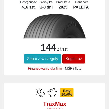
Dostępność
Wysyłka
Produkcja
Transport
>16 szt.
2-3 dni
2025
PALETA
144
zł
/szt.
Zobacz szczegóły
Kup teraz
Finansowanie dla firm
- MŚP i floty
Raty
10x0%
TraxMax