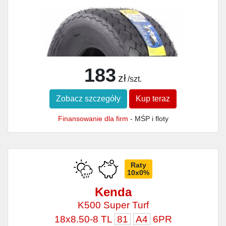
183
zł
/szt.
Zobacz szczegóły
Kup teraz
Finansowanie dla firm
- MŚP i floty
Raty
10x0%
Kenda
K500 Super Turf
18x8.50-8 TL
81
A4
6PR