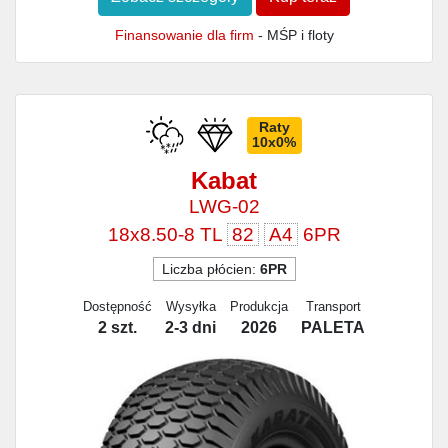
Finansowanie dla firm
- MŚP i floty
Raty
10x0%
Kabat
LWG-02
18x8.50-8 TL
82
A4
6PR
Liczba płócien:
6PR
Dostępność
Wysyłka
Produkcja
Transport
2 szt.
2-3 dni
2026
PALETA