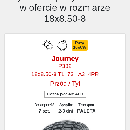
w ofercie w rozmiarze
18x8.50-8
Raty
10x0%
Journey
P332
18x8.50-8 TL
73
A3
4PR
Przód / Tył
Liczba płócien:
4PR
Dostępność
Wysyłka
Transport
7 szt.
2-3 dni
PALETA