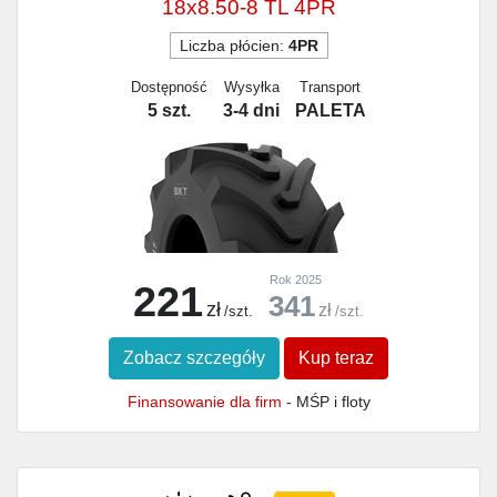
18x8.50-8 TL 4PR
Liczba płócien:
4PR
Dostępność
Wysyłka
Transport
5 szt.
3-4 dni
PALETA
Rok 2025
221
341
zł
zł
/szt.
/szt.
Zobacz szczegóły
Kup teraz
Finansowanie dla firm
- MŚP i floty