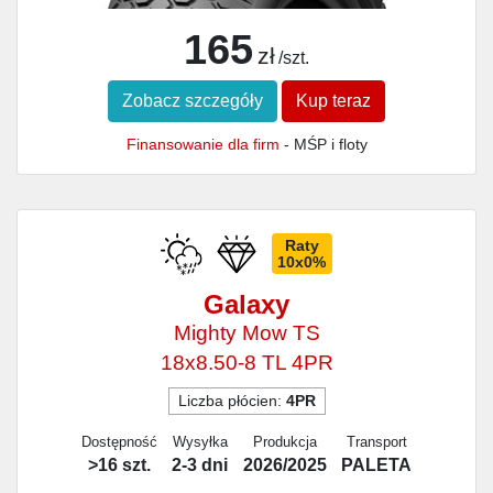
165
zł
/szt.
Zobacz szczegóły
Kup teraz
Finansowanie dla firm
- MŚP i floty
Raty
10x0%
Galaxy
Mighty Mow TS
18x8.50-8 TL 4PR
Liczba płócien:
4PR
Dostępność
Wysyłka
Produkcja
Transport
>16 szt.
2-3 dni
2026/2025
PALETA