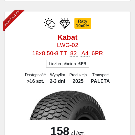
BESTSELLER
Raty
10x0%
Kabat
LWG-02
18x8.50-8 TT
82
A4
6PR
Liczba płócien:
6PR
Dostępność
Wysyłka
Produkcja
Transport
>16 szt.
2-3 dni
2025
PALETA
158
zł
/szt.