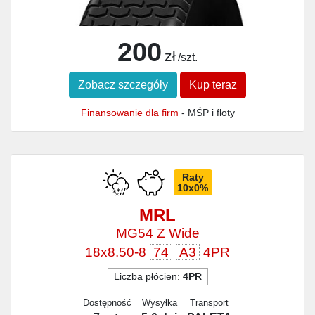
200
zł
/szt.
Zobacz szczegóły
Kup teraz
Finansowanie dla firm
- MŚP i floty
Raty
10x0%
MRL
MG54 Z Wide
18x8.50-8
74
A3
4PR
Liczba płócien:
4PR
Dostępność
Wysyłka
Transport