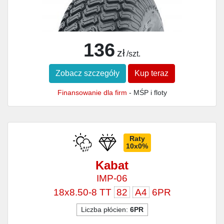
136
zł
/szt.
Zobacz szczegóły
Kup teraz
Finansowanie dla firm
- MŚP i floty
Raty
10x0%
Kabat
IMP-06
18x8.50-8 TT
82
A4
6PR
Liczba płócien:
6PR