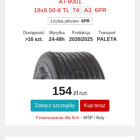
AT-9001
18x8.50-8 TL
74
A3
6PR
Liczba płócien:
6PR
Dostępność
Wysyłka
Produkcja
Transport
>16 szt.
24-48h
2026/2025
PALETA
154
zł
/szt.
Zobacz szczegóły
Kup teraz
Finansowanie dla firm
- MŚP i floty