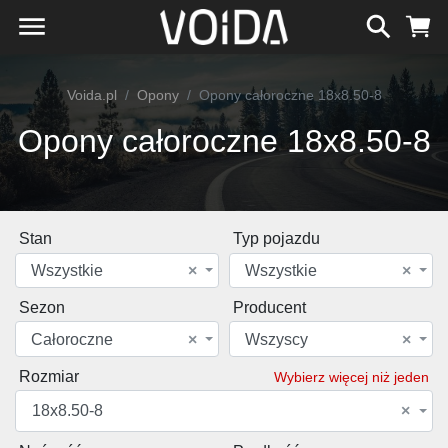
Voida.pl
Opony
Opony całoroczne 18x8.50-8
Opony całoroczne 18x8.50-8
Stan
Typ pojazdu
Wszystkie
×
Wszystkie
×
Sezon
Producent
Całoroczne
×
Wszyscy
×
Rozmiar
Wybierz więcej niż jeden
18x8.50-8
×