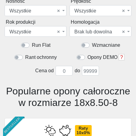
Nośność
Prędkość
Wszystkie
×
Wszystkie
×
Rok produkcji
Homologacja
Wszystkie
×
Brak lub dowolna
×
Run Flat
Wzmacniane
Rant ochronny
Opony DEMO
?
Cena od
do
Popularne opony całoroczne
w rozmiarze 18x8.50-8
BESTSELLER
Raty
10x0%