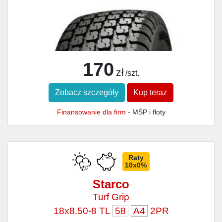
170
zł
/szt.
Zobacz szczegóły
Kup teraz
Finansowanie dla firm
- MŚP i floty
Raty
10x0%
Starco
Turf Grip
18x8.50-8 TL
58
A4
2PR