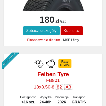
180
zł
/szt.
Zobacz szczegóły
Kup teraz
Finansowanie dla firm
- MŚP i floty
BESTSELLER
Raty
10x0%
Feiben Tyre
FB801
18x8.50-8
82
A3
Dostępność
Wysyłka
Produkcja
Transport
>16 szt.
24-48h
2026
GRATIS