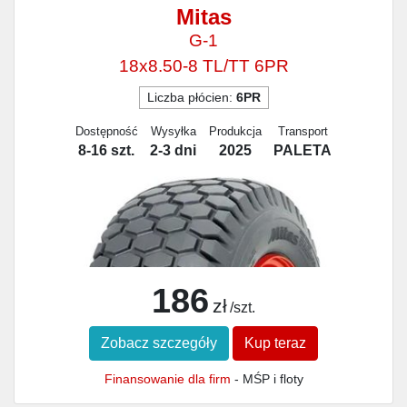
Mitas
G-1
18x8.50-8 TL/TT 6PR
Liczba płócien:
6PR
Dostępność
Wysyłka
Produkcja
Transport
8-16 szt.
2-3 dni
2025
PALETA
186
zł
/szt.
Zobacz szczegóły
Kup teraz
Finansowanie dla firm
- MŚP i floty