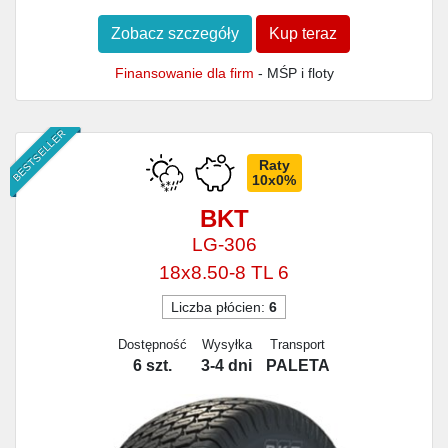
Zobacz szczegóły
Kup teraz
Finansowanie dla firm
- MŚP i floty
BESTSELLER
Raty
10x0%
BKT
LG-306
18x8.50-8 TL 6
Liczba płócien:
6
Dostępność
Wysyłka
Transport
6 szt.
3-4 dni
PALETA