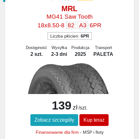
MRL
MG41 Saw Tooth
18x8.50-8
82
A3
6PR
Liczba płócien:
6PR
Dostępność
Wysyłka
Produkcja
Transport
2 szt.
2-3 dni
2025
PALETA
139
zł
/szt.
Zobacz szczegóły
Kup teraz
Finansowanie dla firm
- MŚP i floty