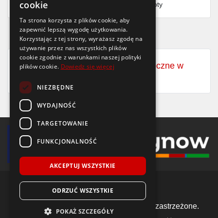
cookie
Finansowanie dla firm
- MŚP i floty
Ta strona korzysta z plików cookie, aby
zapewnić lepszą wygodę użytkowania.
Korzystając z tej strony, wyrażasz zgodę na
używanie przez nas wszystkich plików
cookie zgodnie z warunkami naszej polityki
Zobacz wszystkie opony całoroczne w
plików cookie.
Dowiedz się więcej
rozmiarze
18x8.50-8
NIEZBĘDNE
WYDAJNOŚĆ
TARGETOWANIE
FUNKCJONALNOŚĆ
AKCEPTUJ WSZYSTKIE
ODRZUĆ WSZYSTKIE
© 2018-2026 Voida.pl. Wszelkie prawa zastrzeżone.
POKAŻ SZCZEGÓŁY