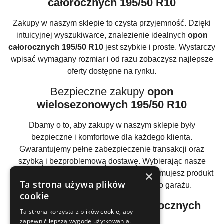
całorocznych 195/50 R10
Zakupy w naszym sklepie to czysta przyjemność. Dzięki
intuicyjnej wyszukiwarce, znalezienie idealnych
opon
całorocznych 195/50 R10
jest szybkie i proste. Wystarczy
wpisać wymagany rozmiar i od razu zobaczysz najlepsze
oferty dostępne na rynku.
Bezpieczne zakupy
opon
wielosezonowych 195/50 R10
Dbamy o to, aby zakupy w naszym sklepie były
bezpieczne i komfortowe dla każdego klienta.
Gwarantujemy pełne zabezpieczenie transakcji oraz
szybką i bezproblemową dostawę. Wybierając nasze
×
opony wielosezonowe 195/50 R10
, otrzymujesz produkt
Ta strona używa plików
najwyższej jakości prosto do twojego garażu.
cookie
Atrakcyjne ceny
opon całorocznych
Ta strona korzysta z plików cookie, aby
195/50 R10
zapewnić lepszą wygodę użytkowania.