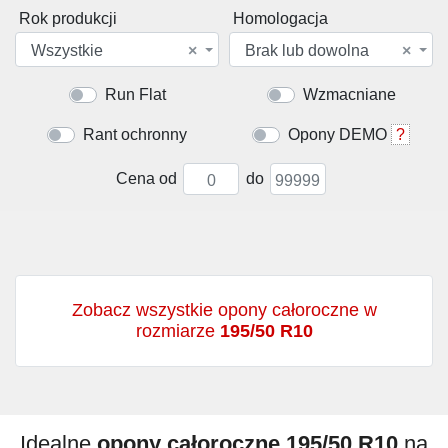
Rok produkcji
Homologacja
Wszystkie
×
Brak lub dowolna
×
Run Flat
Wzmacniane
Rant ochronny
Opony DEMO
?
Cena od
do
Zobacz wszystkie opony całoroczne w
rozmiarze
195/50 R10
Idealne
opony całoroczne 195/50 R10
na