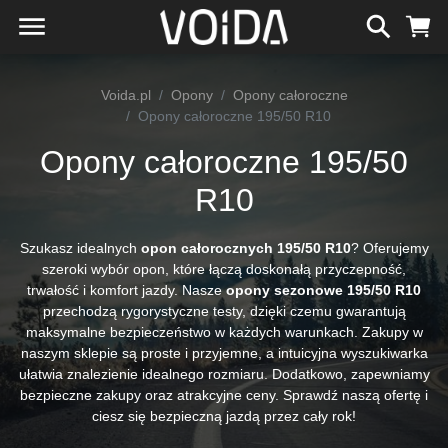
Voida.pl
Opony
Opony całoroczne
Opony całoroczne 195/50 R10
Opony całoroczne 195/50
R10
Szukasz idealnych
opon całorocznych 195/50 R10
? Oferujemy
szeroki wybór opon, które łączą doskonałą przyczepność,
trwałość i komfort jazdy. Nasze
opony sezonowe 195/50 R10
przechodzą rygorystyczne testy, dzięki czemu gwarantują
maksymalne bezpieczeństwo w każdych warunkach. Zakupy w
naszym sklepie są proste i przyjemne, a intuicyjna wyszukiwarka
ułatwia znalezienie idealnego rozmiaru. Dodatkowo, zapewniamy
bezpieczne zakupy oraz atrakcyjne ceny. Sprawdź naszą ofertę i
ciesz się bezpieczną jazdą przez cały rok!