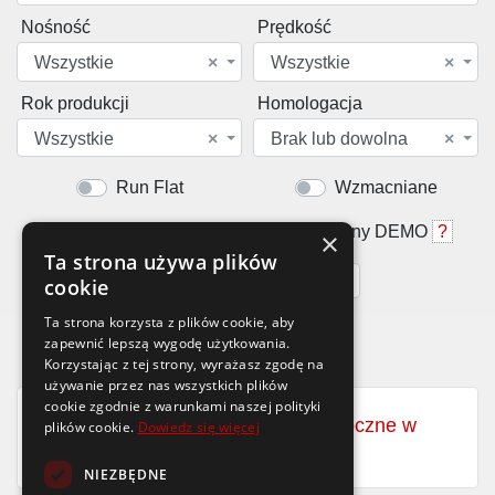
Nośność
Prędkość
Wszystkie
×
Wszystkie
×
Rok produkcji
Homologacja
Wszystkie
×
Brak lub dowolna
×
Run Flat
Wzmacniane
Rant ochronny
Opony DEMO
?
×
Ta strona używa plików
Cena od
do
cookie
Ta strona korzysta z plików cookie, aby
zapewnić lepszą wygodę użytkowania.
Korzystając z tej strony, wyrażasz zgodę na
używanie przez nas wszystkich plików
cookie zgodnie z warunkami naszej polityki
Zobacz wszystkie opony całoroczne w
plików cookie.
Dowiedz się więcej
rozmiarze
19x9.50-8
NIEZBĘDNE