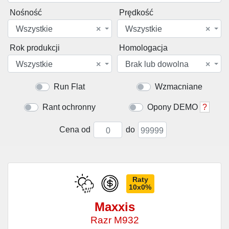
Nośność
Prędkość
Wszystkie
×
Wszystkie
×
Rok produkcji
Homologacja
Wszystkie
×
Brak lub dowolna
×
Run Flat
Wzmacniane
Rant ochronny
Opony DEMO
?
Cena od
do
Raty
10x0%
Maxxis
Razr M932