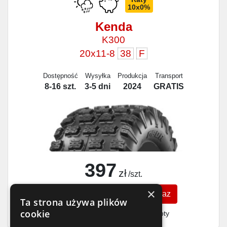
10x0%
Kenda
K300
20x11-8
38
F
Dostępność
Wysyłka
Produkcja
Transport
8-16 szt.
3-5 dni
2024
GRATIS
397
zł
/szt.
×
Zobacz szczegóły
Kup teraz
Ta strona używa plików
cookie
Finansowanie dla firm
- MŚP i floty