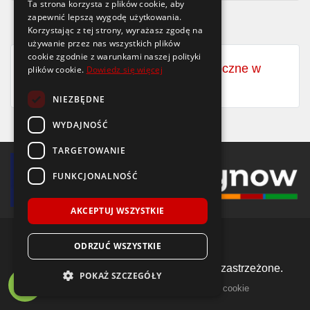
Ta strona korzysta z plików cookie, aby
zapewnić lepszą wygodę użytkowania.
Korzystając z tej strony, wyrażasz zgodę na
używanie przez nas wszystkich plików
cookie zgodnie z warunkami naszej polityki
Zobacz wszystkie opony całoroczne w
plików cookie.
Dowiedz się więcej
rozmiarze
20x11-8
NIEZBĘDNE
WYDAJNOŚĆ
TARGETOWANIE
FUNKCJONALNOŚĆ
AKCEPTUJ WSZYSTKIE
ODRZUĆ WSZYSTKIE
© 2018-2026 Voida.pl. Wszelkie prawa zastrzeżone.
POKAŻ SZCZEGÓŁY
|
|
llms.txt
mapa witryny
polityka plików cookie