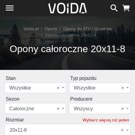
Voida.pl
Opony
Opony do ATV / Quad-ów
Opony całoroczne 20x11-8
Opony całoroczne 20x11-8
Stan
Typ pojazdu
Wszystkie
×
Wszystkie
×
Sezon
Producent
Całoroczne
×
Wszyscy
×
Rozmiar
Wybierz więcej niż jeden
20x11-8
×