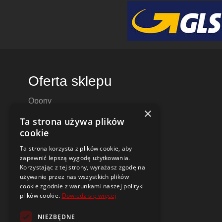
Oferta sklepu
Opony
×
Felgi aluminiowe
Ta strona używa plików
Felgi stalowe
cookie
Alufelgi
Ta strona korzysta z plików cookie, aby
Komplety kół
zapewnić lepszą wygodę użytkowania.
Dętki motocyklowe i do skuterów
Korzystając z tej strony, wyrażasz zgodę na
używanie przez nas wszystkich plików
Czujniki ciśnienia TPMS
cookie zgodnie z warunkami naszej polityki
plików cookie.
Dowiedz się więcej
Narzędzia i poradniki
NIEZBĘDNE
Dobór opon i felg do samochodu