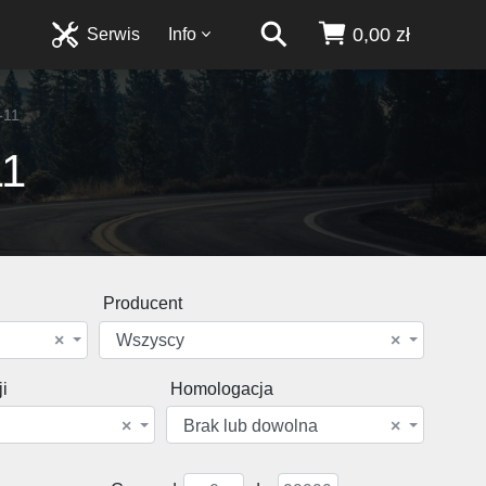
0,00 zł
Serwis
Info
-11
11
Producent
×
Wszyscy
×
i
Homologacja
×
Brak lub dowolna
×