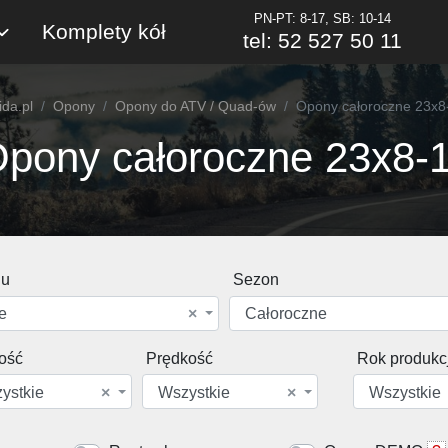
PN-PT: 8-17, SB: 10-14
Komplety kół
tel: 52 527 50 11
ida.pl
Opony
Opony do ATV / Quad-ów
Opony całoroczne 23x8
pony całoroczne 23x8-
du
Sezon
e
×
Całoroczne
ość
Prędkość
Rok produkcj
ystkie
×
Wszystkie
×
Wszystkie