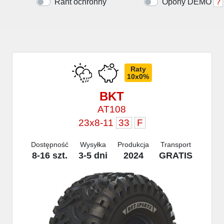
Rant ochronny
Opony DEMO
?
Raty
10x0%
BKT
AT108
23x8-11
33
F
Dostępność
Wysyłka
Produkcja
Transport
8-16 szt.
3-5 dni
2024
GRATIS