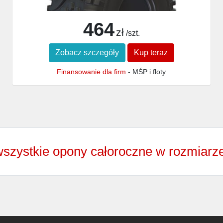
464
zł
/szt.
Zobacz szczegóły
Kup teraz
Finansowanie dla firm
- MŚP i floty
szystkie opony całoroczne w rozmiarz