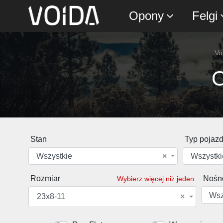
Opony
Felgi
Vo
O
Stan
Typ pojaz
Wszystkie
×
Wszystki
Rozmiar
Nośn
Wybierz więcej niż jeden
Wsz
23x8-11
×