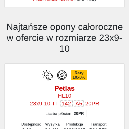
Najtańsze opony całoroczne
w ofercie w rozmiarze 23x9-
10
Raty
10x0%
Petlas
HL10
23x9-10 TT
142
A5
20PR
Liczba płócien:
20PR
Dostępność
Wysyłka
Produkcja
Transport