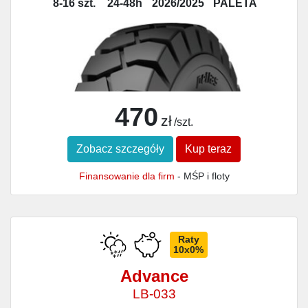
8-16 szt.
24-48h
2026/2025
PALETA
470
zł
/szt.
Zobacz szczegóły
Kup teraz
Finansowanie dla firm
- MŚP i floty
Raty
10x0%
Advance
LB-033