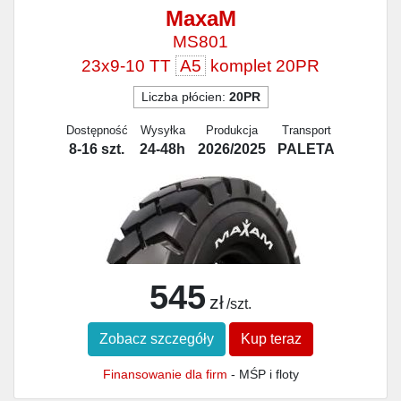
MaxaM
MS801
23x9-10 TT
A5
komplet 20PR
Liczba płócien:
20PR
Dostępność
Wysyłka
Produkcja
Transport
8-16 szt.
24-48h
2026/2025
PALETA
545
zł
/szt.
Zobacz szczegóły
Kup teraz
Finansowanie dla firm
- MŚP i floty