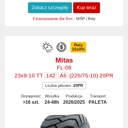
Zobacz szczegóły
Kup teraz
Finansowanie dla firm
- MŚP i floty
Raty
10x0%
Mitas
FL-08
23x9-10 TT
142
A5
(225/75-10) 20PR
Liczba płócien:
20PR
Dostępność
Wysyłka
Produkcja
Transport
>16 szt.
24-48h
2026/2025
PALETA