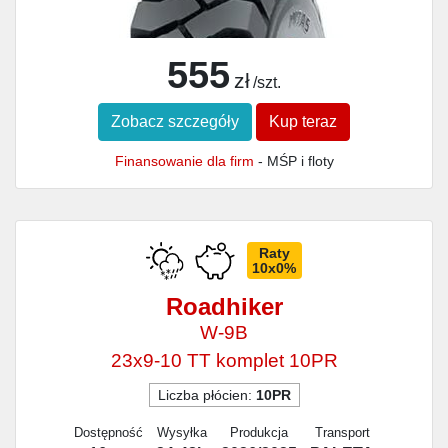
555
zł
/szt.
Zobacz szczegóły
Kup teraz
Finansowanie dla firm
- MŚP i floty
Raty
10x0%
Roadhiker
W-9B
23x9-10 TT komplet 10PR
Liczba płócien:
10PR
Dostępność
Wysyłka
Produkcja
Transport