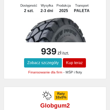
Dostępność
Wysyłka
Produkcja
Transport
2 szt.
2-3 dni
2025
PALETA
939
zł
/szt.
Zobacz szczegóły
Kup teraz
Finansowanie dla firm
- MŚP i floty
Raty
10x0%
Globgum2