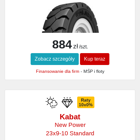
884
zł
/szt.
Zobacz szczegóły
Kup teraz
Finansowanie dla firm
- MŚP i floty
Raty
10x0%
Kabat
New Power
23x9-10 Standard