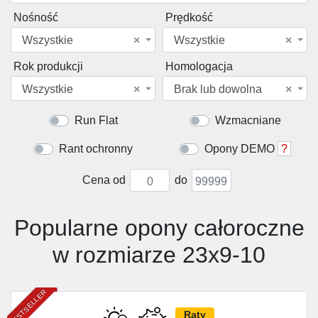
Nośność
Prędkość
Wszystkie
×
Wszystkie
×
Rok produkcji
Homologacja
Wszystkie
×
Brak lub dowolna
×
Run Flat
Wzmacniane
Rant ochronny
Opony DEMO
?
Cena od
do
Popularne opony całoroczne
w rozmiarze 23x9-10
BESTSELLER
Raty