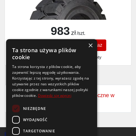
983
zł
/szt.
×
Zobacz szczegóły
Kup teraz
Ta strona używa plików
cookie
Finansowanie dla firm
- MŚP i floty
Ta strona korzysta z plików cookie, aby
zapewnić lepszą wygodę użytkowania.
Korzystając z tej strony, wyrażasz zgodę na
używanie przez nas wszystkich plików
cookie zgodnie z warunkami naszej polityki
Zobacz wszystkie opony całoroczne w
plików cookie.
Dowiedz się więcej
rozmiarze
23x9-10
NIEZBĘDNE
WYDAJNOŚĆ
TARGETOWANIE