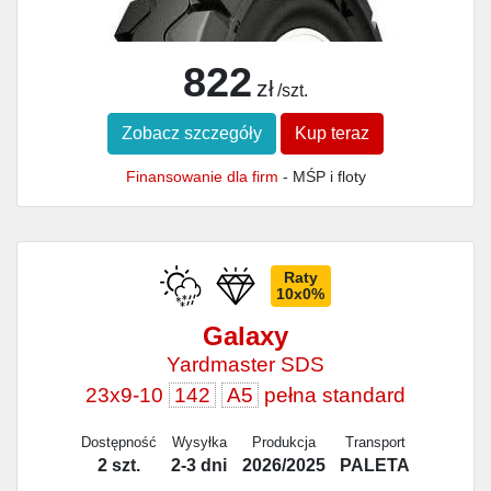
822
zł
/szt.
Zobacz szczegóły
Kup teraz
Finansowanie dla firm
- MŚP i floty
Raty
10x0%
Galaxy
Yardmaster SDS
23x9-10
142
A5
pełna standard
Dostępność
Wysyłka
Produkcja
Transport
2 szt.
2-3 dni
2026/2025
PALETA