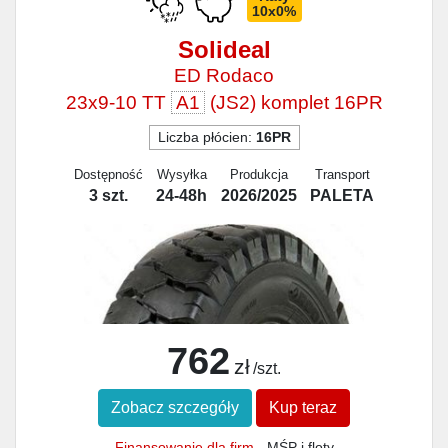
10x0%
Solideal
ED Rodaco
23x9-10 TT
A1
(JS2) komplet 16PR
Liczba płócien:
16PR
Dostępność
Wysyłka
Produkcja
Transport
3 szt.
24-48h
2026/2025
PALETA
762
zł
/szt.
Zobacz szczegóły
Kup teraz
Finansowanie dla firm
- MŚP i floty