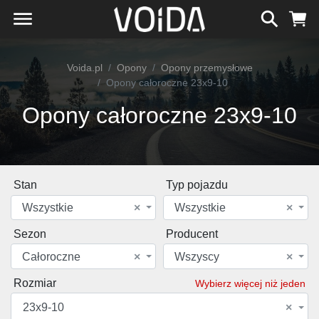
Voida.pl
Opony
Opony przemysłowe
Opony całoroczne 23x9-10
Opony całoroczne 23x9-10
Stan
Typ pojazdu
Wszystkie
×
Wszystkie
×
Sezon
Producent
Całoroczne
×
Wszyscy
×
Rozmiar
Wybierz więcej niż jeden
23x9-10
×