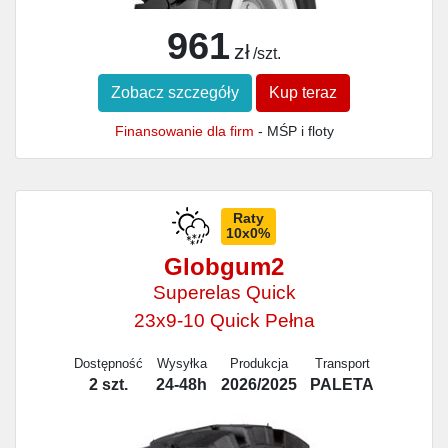
961
zł
/szt.
Zobacz szczegóły
Kup teraz
Finansowanie dla firm
- MŚP i floty
Raty
10x0%
Globgum2
Superelas Quick
23x9-10 Quick Pełna
Dostępność
Wysyłka
Produkcja
Transport
2 szt.
24-48h
2026/2025
PALETA