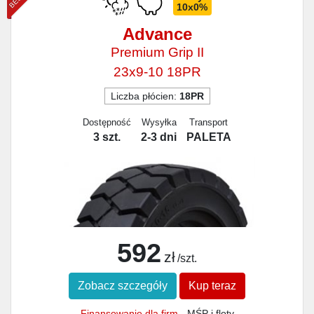
10x0%
Advance
Premium Grip II
23x9-10 18PR
Liczba płócien:
18PR
Dostępność
Wysyłka
Transport
3 szt.
2-3 dni
PALETA
592
zł
/szt.
Zobacz szczegóły
Kup teraz
Finansowanie dla firm
- MŚP i floty