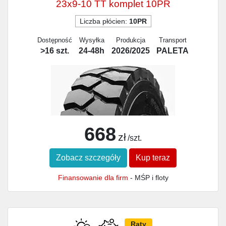
23x9-10 TT komplet 10PR
Liczba płócien:
10PR
Dostępność
Wysyłka
Produkcja
Transport
>16 szt.
24-48h
2026/2025
PALETA
668
zł
/szt.
Zobacz szczegóły
Kup teraz
Finansowanie dla firm
- MŚP i floty
Raty