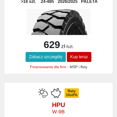
>16 szt.
24-48h
2026/2025
PALETA
629
zł
/szt.
Zobacz szczegóły
Kup teraz
Finansowanie dla firm
- MŚP i floty
Raty
10x0%
HPU
W-9B