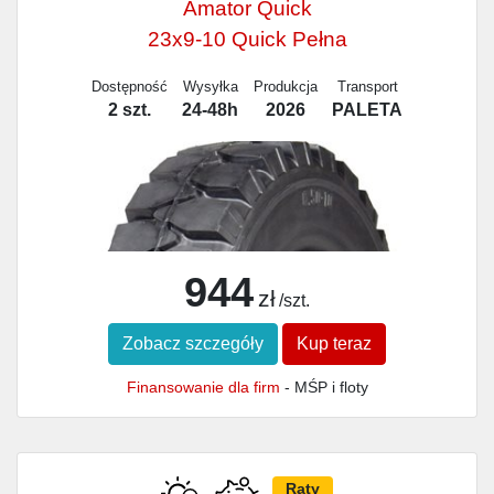
Amator Quick
23x9-10 Quick Pełna
Dostępność
Wysyłka
Produkcja
Transport
2 szt.
24-48h
2026
PALETA
944
zł
/szt.
Zobacz szczegóły
Kup teraz
Finansowanie dla firm
- MŚP i floty
Raty