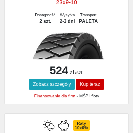
23x9-10
Dostępność
Wysyłka
Transport
2 szt.
2-3 dni
PALETA
524
zł
/szt.
Zobacz szczegóły
Kup teraz
Finansowanie dla firm
- MŚP i floty
Raty
10x0%