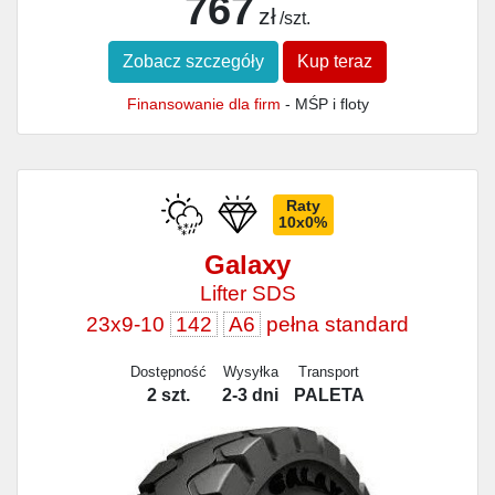
767
zł
/szt.
Zobacz szczegóły
Kup teraz
Finansowanie dla firm
- MŚP i floty
Raty
10x0%
Galaxy
Lifter SDS
23x9-10
142
A6
pełna standard
Dostępność
Wysyłka
Transport
2 szt.
2-3 dni
PALETA