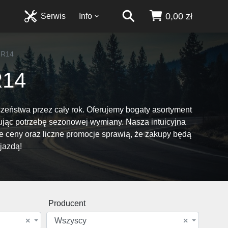
0,00 zł
Serwis
Info
 R14
R14
zeństwa przez cały rok. Oferujemy bogaty asortyment
jąc potrzebę sezonowej wymiany. Nasza intuicyjna
 ceny oraz liczne promocje sprawią, że zakupy będą
jazdą!
Producent
×
Wszyscy
×