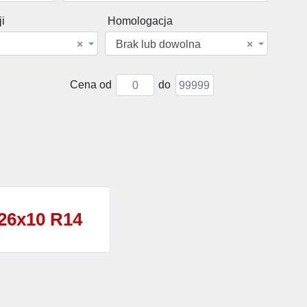
i
Homologacja
×
Brak lub dowolna
×
Cena od
do
26x10 R14