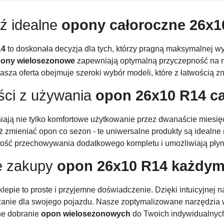
ź idealne
opony całoroczne 26x1
14
to doskonała decyzja dla tych, którzy pragną maksymalnej wy
ony wielosezonowe
zapewniają optymalną przyczepność na r
za oferta obejmuje szeroki wybór modeli, które z łatwością zn
ści z używania
opon 26x10 R14 ca
ają nie tylko komfortowe użytkowanie przez dwanaście miesię
już zmieniać opon co sezon - te uniwersalne produkty są ideal
ność przechowywania dodatkowego kompletu i umożliwiają płyn
 zakupy
opon 26x10 R14 każdym
epie to proste i przyjemne doświadczenie. Dzięki intuicyjnej na
ązanie dla swojego pojazdu. Nasze zoptymalizowane narzędzia 
ne dobranie
opon wielosezonowych
do Twoich indywidualnych