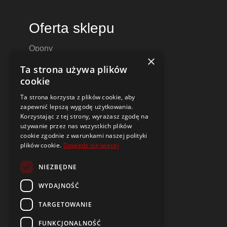
Oferta sklepu
Opony
×
Felgi aluminiowe
Ta strona używa plików
Felgi stalowe
cookie
Alufelgi
Ta strona korzysta z plików cookie, aby
Komplety kół
zapewnić lepszą wygodę użytkowania.
Dętki motocyklowe i do skuterów
Korzystając z tej strony, wyrażasz zgodę na
używanie przez nas wszystkich plików
Czujniki ciśnienia TPMS
cookie zgodnie z warunkami naszej polityki
plików cookie.
Dowiedz się więcej
Narzędzia i poradniki
NIEZBĘDNE
Dobór opon i felg do samochodu
Oznaczenia opon
WYDAJNOŚĆ
Budowa i parametry felg
TARGETOWANIE
Opony i felgi typu DEMO
Czym jest symbol DOT?
FUNKCJONALNOŚĆ