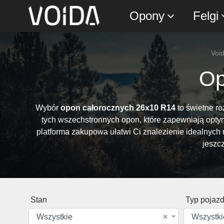
Opony
Felgi
Void
Op
Wybór
opon całorocznych 26x10 R14
to świetne ro
tych wszechstronnych opon, które zapewniają opt
platforma zakupowa ułatwi Ci znalezienie idealnyc
jeszc
Stan
Typ pojaz
Wszystkie
×
Wszystki