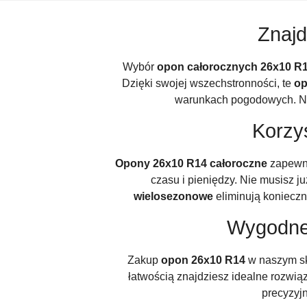
Znajd
Wybór
opon całorocznych 26x10 R
Dzięki swojej wszechstronności, te
op
warunkach pogodowych. Nas
Korzy
Opony 26x10 R14 całoroczne
zapewni
czasu i pieniędzy. Nie musisz 
wielosezonowe
eliminują koniecz
Wygodne
Zakup
opon 26x10 R14
w naszym skl
łatwością znajdziesz idealne rozwi
precyzyj