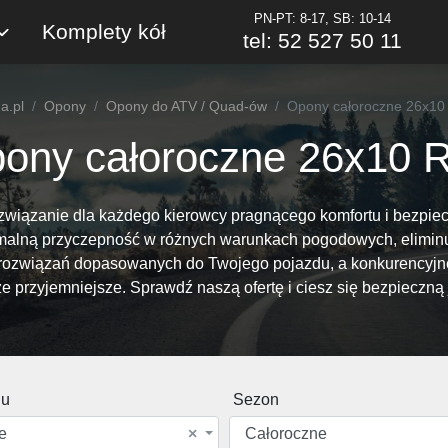
PN-PT: 8-17, SB: 10-14
Komplety kół
tel: 52 527 50 11
a.pl
Opony
Opony do ATV / Quad-ów
Opony całoroczne 26x10
ony całoroczne 26x10 
związanie dla każdego kierowcy pragnącego komfortu i bezpiec
ymalną przyczepność w różnych warunkach pogodowych, eliminu
h rozwiązań dopasowanych do Twojego pojazdu, a konkurencyjne
ze przyjemniejsze. Sprawdź naszą ofertę i ciesz się bezpieczną 
du
Sezon
e
×
Całoroczne