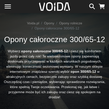
Voida.pl
Opony
Opony rolnicze
Opony całoroczne 300/65-12
Opony całoroczne 300/65-12
Wybierz
opony całoroczne 300/65-12
i ciesz się komfortem
jazdy przez cały rok! Te wielosezonowe opony zapewniają
doskonałą przyczepność w każdych warunkach pogodowych,
eliminując konieczność sezonowej wymiany. W naszym sklepie
internetowym znajdziesz szeroki wybór
opon 300/65-12
w
atrakcyjnych cenach, bezpieczne zakupy oraz szybką dostawę.
Oszczędzaj czas i pieniądze, wybierając sprawdzone rozwiązania,
które spełnią Twoje oczekiwania. Przekonaj się, jak łatwe i
przyjemne może być ich zakupu oraz ciesz się spokojem na
drodze!