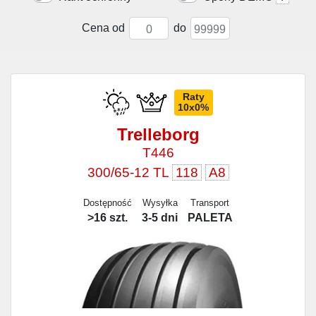
Cena od
do
Raty
10x0%
Trelleborg
T446
300/65-12 TL
118
A8
Dostępność
Wysyłka
Transport
>16 szt.
3-5 dni
PALETA