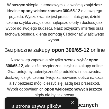
W naszym sklepie internetowym z łatwością znajdziesz
idealne
opony wielosezonowe 300/65-12
dla swojego
pojazdu. Wyszukiwanie jest proste i intuicyjne, dzięki
czemu szybko znajdziesz najlepsze oferty i dostosujesz
wybór do swojego budżetu. Nasz przyjazny interfejs oraz
fachowa obsługa klienta pomogą Ci dokonać właściwego
wyboru.
Bezpieczne zakupy
opon 300/65-12
online
Nasz sklep zapewnia nie tylko szeroki wybór
opon
300/65-12
, ale także bezpieczne i szybkie zakupy online.
Gwarantujemy autentyczność produktów i niezawodną
dostawę, dzięki czemu Twoje zamówienie dotrze na czas,
a Ty będziesz mógł cieszyć się jazdą bez przeszkód.
Wybór odpowiednich
opon wielosezonowych
jeszcze
nigdy nie był tak prosty.
×
Atrakcyjne ceny
opon całorocznych
Ta strona używa plików