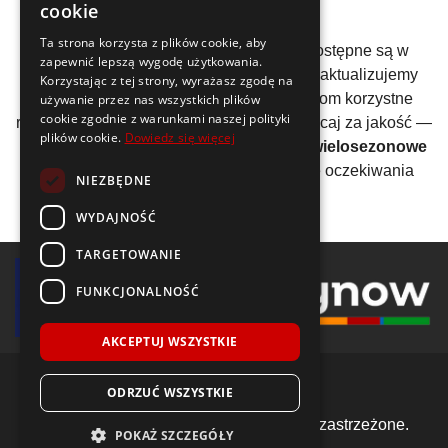
300/65-12
cookie
Ta strona korzysta z plików cookie, aby
Nasze
opony całoroczne 300/65-12
dostępne są w
zapewnić lepszą wygodę użytkowania.
bardzo atrakcyjnych cenach. Regularnie aktualizujemy
Korzystając z tej strony, wyrażasz zgodę na
nasze oferty, by zapewnić naszym klientom korzystne
używanie przez nas wszystkich plików
cookie zgodnie z warunkami naszej polityki
rozwiązania na każdą kieszeń. Nie przepłacaj za jakość —
plików cookie.
Dowiedz się więcej
postaw na skuteczność i wybierz
opony wielosezonowe
w przystępnej cenie, które spełnią Twoje oczekiwania
NIEZBĘDNE
przez cały rok.
WYDAJNOŚĆ
TARGETOWANIE
FUNKCJONALNOŚĆ
AKCEPTUJ WSZYSTKIE
ODRZUĆ WSZYSTKIE
© 2018-2026 Voida.pl. Wszelkie prawa zastrzeżone.
POKAŻ SZCZEGÓŁY