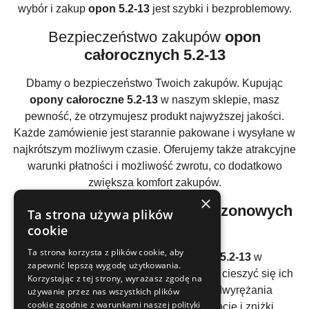
wybór i zakup
opon 5.2-13
jest szybki i bezproblemowy.
Bezpieczeństwo zakupów
opon
całorocznych 5.2-13
Dbamy o bezpieczeństwo Twoich zakupów. Kupując
opony całoroczne 5.2-13
w naszym sklepie, masz
pewność, że otrzymujesz produkt najwyższej jakości.
Każde zamówienie jest starannie pakowane i wysyłane w
najkrótszym możliwym czasie. Oferujemy także atrakcyjne
warunki płatności i możliwość zwrotu, co dodatkowo
zwiększa komfort zakupów.
×
Atrakcyjne ceny
opon wielosezonowych
Ta strona używa plików
5.2-13
cookie
Ta strona korzysta z plików cookie, aby
Oferujemy
opony wielosezonowe 5.2-13
w
zapewnić lepszą wygodę użytkowania.
konkurencyjnych cenach, aby każdy mógł cieszyć się ich
Korzystając z tej strony, wyrażasz zgodę na
wyjątkowymi właściwościami bez nadwyrężania
używanie przez nas wszystkich plików
cookie zgodnie z warunkami naszej polityki
domowego budżetu. Regularne promocje i zniżki