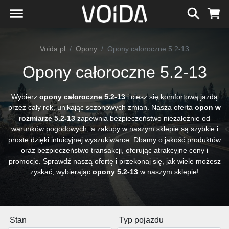
Voida.pl
Opony
Opony całoroczne 5.2-13
Opony całoroczne 5.2-13
Wybierz
opony całoroczne 5.2-13
i ciesz się komfortową jazdą
przez cały rok, unikając sezonowych zmian. Nasza oferta
opon w
rozmiarze 5.2-13
zapewnia bezpieczeństwo niezależnie od
warunków pogodowych, a zakupy w naszym sklepie są szybkie i
proste dzięki intuicyjnej wyszukiwarce. Dbamy o jakość produktów
oraz bezpieczeństwo transakcji, oferując atrakcyjne ceny i
promocje. Sprawdź naszą ofertę i przekonaj się, jak wiele możesz
zyskać, wybierając
opony 5.2-13
w naszym sklepie!
Stan
Typ pojazdu