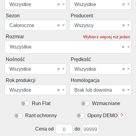
Wszystkie
×
Wszystkie
×
Sezon
Producent
Całoroczne
×
Wszyscy
×
Rozmiar
Wybierz więcej niż jeden
Wszystkie
×
Nośność
Prędkość
Wszystkie
×
Wszystkie
×
Rok produkcji
Homologacja
Wszystkie
×
Brak lub dowolna
×
Run Flat
Wzmacniane
Rant ochronny
Opony DEMO
?
Cena od
do