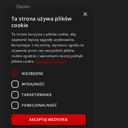
Opony
×
Felgi aluminiowe
Ta strona używa plików
Felgi stalowe
cookie
Alufelgi
Ta strona korzysta z plików cookie, aby
Komplety kół
zapewnić lepszą wygodę użytkowania.
Dętki motocyklowe i do skuterów
Korzystając z tej strony, wyrażasz zgodę na
używanie przez nas wszystkich plików
Czujniki ciśnienia TPMS
cookie zgodnie z warunkami naszej polityki
plików cookie.
Dowiedz się więcej
Narzędzia i poradniki
NIEZBĘDNE
Dobór opon i felg do samochodu
Oznaczenia opon
WYDAJNOŚĆ
Budowa i parametry felg
TARGETOWANIE
Opony i felgi typu DEMO
Czym jest symbol DOT?
FUNKCJONALNOŚĆ
Kontrolki w samochodzie
Wulkanizacja opon
AKCEPTUJ WSZYSTKIE
Alusy – Sposób Na Życie!