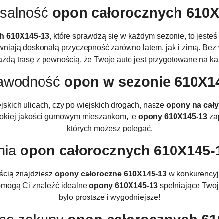
rsalność
opon całorocznych 610X
h 610X145-13
, które sprawdzą się w każdym sezonie, to jest
niają doskonałą przyczepność zarówno latem, jak i zimą. Bez
żdą trasę z pewnością, że Twoje auto jest przygotowane na k
awodność
opon w sezonie 610X1
ejskich ulicach, czy po wiejskich drogach, nasze
opony na cały
wysokiej jakości gumowym mieszankom, te
opony 610X145-13
zap
których możesz polegać.
nia
opon całorocznych 610X145-
ścią znajdziesz
opony całoroczne 610X145-13
w konkurencyj
 pomogą Ci znaleźć idealne
opony 610X145-13
spełniające Twoj
było prostsze i wygodniejsze!