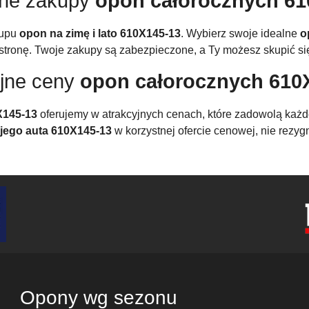
zne zakupy
opon całorocznych 61
kupu
opon na zimę i lato 610X145-13
. Wybierz swoje idealne
o
tronę. Twoje zakupy są zabezpieczone, a Ty możesz skupić się
yjne ceny
opon całorocznych 610
X145-13
oferujemy w atrakcyjnych cenach, które zadowolą każde
jego auta 610X145-13
w korzystnej ofercie cenowej, nie rezyg
Opony wg sezonu