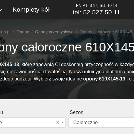
PN-PT: 8-17, SB: 10-14
Komplety kół
tel: 52 527 50 11
ida.pl
Opony
Opony przemysłowe
Opony całoroczne 610X145
ony całoroczne 610X145
0X145-13
, które zapewnią Ci doskonałą przyczepność w każdych
się niezawodnością i trwałością. Nasza intuicyjna platforma umo
żdego budżetu. Wybierz swoje idealne
opony 610X145-13
i ci
du
Sezon
e
×
Całoroczne