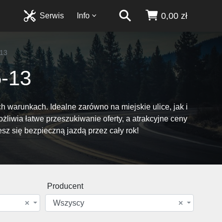
0,00 zł
Serwis
Info
-13
-13
 warunkach. Idealne zarówno na miejskie ulice, jak i
żliwia łatwe przeszukiwanie oferty, a atrakcyjne ceny
esz się bezpieczną jazdą przez cały rok!
Producent
×
Wszyscy
×