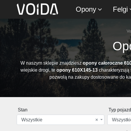
Opony
Felgi
Vo
Op
W naszym sklepie znajdziesz
opony całoroczne 61
wiejskie drogi, te
opony 610X145-13
charakteryzują 
pozwolą na zakupy dostosowane do ka
Stan
Typ pojaz
Wszystkie
×
Wszystki