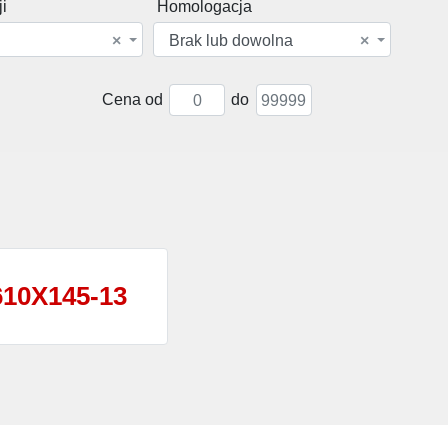
i
Homologacja
×
Brak lub dowolna
×
Cena od
do
610X145-13